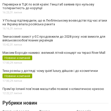
Перевірки в ТЦК по всій країні: Генштаб заявив про нульову
толерантність до корупції
16:23,
31 липня
У Польщі підтвердили, що в Люблінському воєводстві під час атаки
на Україну впала російська ракета
16:16,
31 липня
Тимчасовий захист у ЄС продовжили до 2028 року: нові вимоги для
військовозобов’язаних українців
15:42,
31 липня
Максим Бородін наживо: великий літній концерт на терасі River Mall
Новини компаній
17:00,
29 липня
Тиха розкіш у догляді: чому quiet luxury дійшов і до косметички
Новини компаній
17:00,
29 липня
Прем'єр Іспанії пов'язав масштабні пожежі з кліматичною кризою
12:22,
27 липня
Рубрики новин