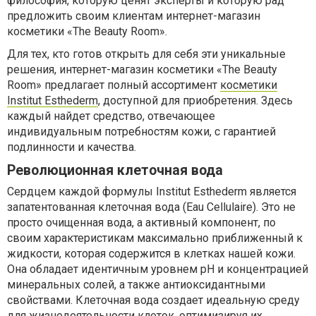
философия, которую ценят эксперты и которую рад
предложить своим клиентам интернет-магазин
косметики «The Beauty Room».
Для тех, кто готов открыть для себя эти уникальные
решения, интернет-магазин косметики «The Beauty
Room» предлагает полный ассортимент
косметики
Institut Esthederm
, доступной для приобретения. Здесь
каждый найдет средство, отвечающее
индивидуальным потребностям кожи, с гарантией
подлинности и качества.
Революционная клеточная вода
Сердцем каждой формулы Institut Esthederm является
запатентованная клеточная вода (Eau Cellulaire). Это не
просто очищенная вода, а активный компонент, по
своим характеристикам максимально приближенный к
жидкости, которая содержится в клетках нашей кожи.
Она обладает идентичным уровнем pH и концентрацией
минеральных солей, а также антиоксидантными
свойствами. Клеточная вода создает идеальную среду
для жизнедеятельности клеток, оптимизируя их