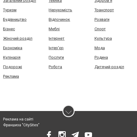
Загальний розділ
Техніка
Здоров'я
Туризм
Нерухомість
Транспорт
Будівництво
Відпочинок
Розваги
Бізнес
Меблі
Спорт
Жіночий розділ
Інтернет
Культура
Економіка
Інтер'єр
Мода
Кулінарія
Послуги
Родина
Подорожі
Робота
Дитячий розділ
Реклама
Реклама на сайті
Франшиза "CitySites"