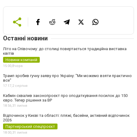
Останні новини
Літо на Співочому: до столиці повертається традиційна виставка
квітів
Новини компаній
15:00,
Вчора
Трамп зробив гучну заяву про Україну: "Ми можемо взяти практично
все"
17:17,
2 серпня
Кабмін схвалив законопроєкт про оподаткування посилок до 150
євро. Тепер рішення за ВР
18:56,
31 липня
Відпочинок у Києві та області: пляжі, басейни, активний відпочинок
2026
Партнерський спецпроєкт
18:00,
31 липня