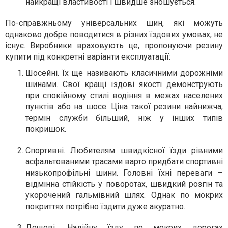
найкращі властивості і швидше зношується.
По-справжньому універсальних шин, які можуть
однаково добре поводитися в різних їздових умовах, не
існує. Виробники враховують це, пропонуючи резину
купити під конкретні варіанти експлуатації:
Шосейні. Їх ще називають класичними дорожніми
шинами. Свої кращі їздові якості демонструють
при спокійному стилі водіння в межах населених
пунктів або на шосе. Ціна такої резини найнижча,
термін служби більший, ніж у інших типів
покришок.
Спортивні. Любителям швидкісної їзди рівними
асфальтованими трасами варто придбати спортивні
низькопрофільні шини. Головні їхні переваги –
відмінна стійкість у поворотах, швидкий розгін та
укорочений гальмівний шлях. Однак по мокрих
покриттях потрібно їздити дуже акуратно.
Дощові. Надійну їзду по мокрих дорогах