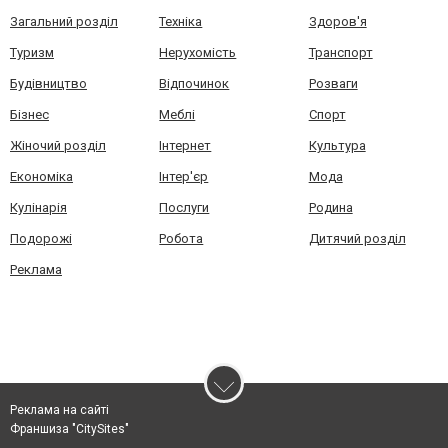
Загальний розділ
Техніка
Здоров'я
Туризм
Нерухомість
Транспорт
Будівництво
Відпочинок
Розваги
Бізнес
Меблі
Спорт
Жіночий розділ
Інтернет
Культура
Економіка
Інтер'єр
Мода
Кулінарія
Послуги
Родина
Подорожі
Робота
Дитячий розділ
Реклама
Реклама на сайті
Франшиза "CitySites"