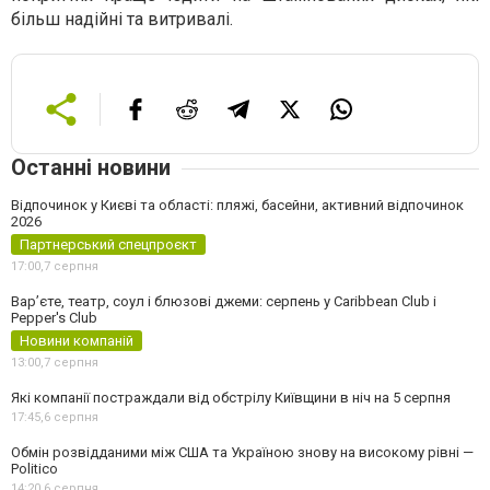
більш надійні та витривалі.
Останні новини
Відпочинок у Києві та області: пляжі, басейни, активний відпочинок
2026
Партнерський спецпроєкт
17:00,
7 серпня
Вар’єте, театр, соул і блюзові джеми: серпень у Caribbean Club і
Pepper's Club
Новини компаній
13:00,
7 серпня
Які компанії постраждали від обстрілу Київщини в ніч на 5 серпня
17:45,
6 серпня
Обмін розвідданими між США та Україною знову на високому рівні —
Politico
14:20,
6 серпня