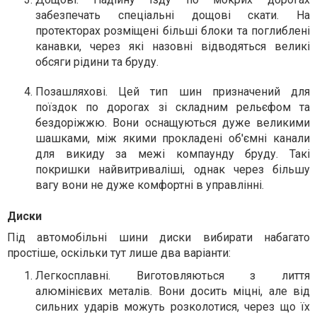
забезпечать спеціальні дощові скати. На
протекторах розміщені більші блоки та поглиблені
канавки, через які назовні відводяться великі
обсяги рідини та бруду.
Позашляхові. Цей тип шин призначений для
поїздок по дорогах зі складним рельєфом та
бездоріжжю. Вони оснащуються дуже великими
шашками, між якими прокладені об'ємні канали
для викиду за межі компаунду бруду. Такі
покришки найвитриваліші, однак через більшу
вагу вони не дуже комфортні в управлінні.
Диски
Під автомобільні шини диски вибирати набагато
простіше, оскільки тут лише два варіанти:
Легкосплавні. Виготовляються з лиття
алюмінієвих металів. Вони досить міцні, але від
сильних ударів можуть розколотися, через що їх