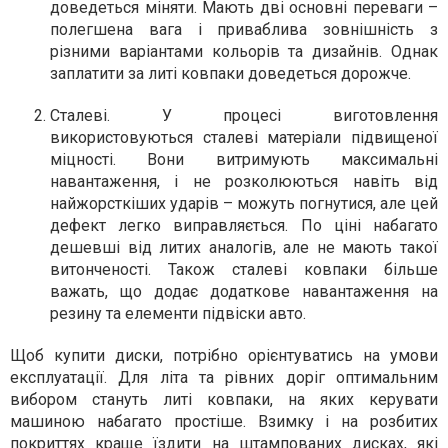
доведеться міняти. Мають дві основні переваги –
полегшена вага і приваблива зовнішність з
різними варіантами кольорів та дизайнів. Однак
заплатити за литі ковпаки доведеться дорожче.
Сталеві. У процесі виготовлення
використовуються сталеві матеріали підвищеної
міцності. Вони витримують максимальні
навантаження, і не розколюються навіть від
найжорсткіших ударів – можуть погнутися, але цей
дефект легко виправляється. По ціні набагато
дешевші від литих аналогів, але не мають такої
витонченості. Також сталеві ковпаки більше
важать, що додає додаткове навантаження на
резину та елементи підвіски авто.
Щоб купити диски, потрібно орієнтуватись на умови
експлуатації. Для літа та рівних доріг оптимальним
вибором стануть литі ковпаки, на яких керувати
машиною набагато простіше. Взимку і на розбитих
покриттях краще їздити на штампованих дисках, які