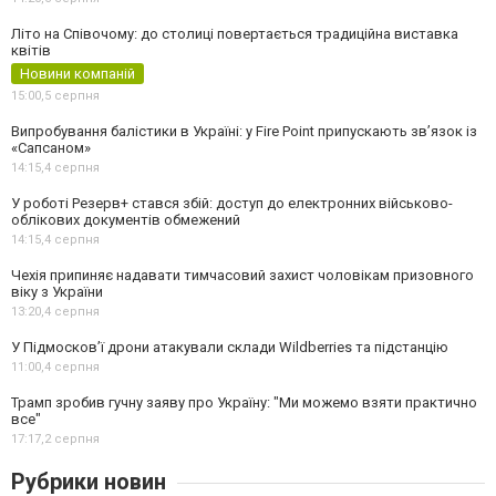
Літо на Співочому: до столиці повертається традиційна виставка
квітів
Новини компаній
15:00,
5 серпня
Випробування балістики в Україні: у Fire Point припускають зв’язок із
«Сапсаном»
14:15,
4 серпня
У роботі Резерв+ стався збій: доступ до електронних військово-
облікових документів обмежений
14:15,
4 серпня
Чехія припиняє надавати тимчасовий захист чоловікам призовного
віку з України
13:20,
4 серпня
У Підмосков’ї дрони атакували склади Wildberries та підстанцію
11:00,
4 серпня
Трамп зробив гучну заяву про Україну: "Ми можемо взяти практично
все"
17:17,
2 серпня
Рубрики новин