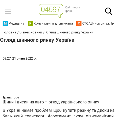
М
Медицина
К
Комунальні підприємства
С
СТО/Шиномонтажі Ірп
Головна
Бізнес новини
Огляд шинного ринку України
Огляд шинного ринку України
0
9
:
2
7
,
2
1
с
і
ч
н
я
2
0
2
2
р
.
Транспорт
Шини і диски на авто – огляд українського ринку
В Україні немає проблем, щоб купити резину та диски на
будь-який транспорт. Асортимент дуже різноманітний,