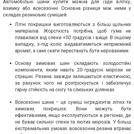
Автомобільні шини купити можна для їзди влітку,
взимку або всесезонні. Основна різниця між ними у
складах резинових сумішей:
Літні покришки виготовляються з більш щільних
матеріалів. Жорсткість потрібна, щоб гума не
плавилася від спеки +30 градусів і вище. В іншому
випадку, з-під коліс видаватиметься неприємний
аромат, а самі скати перестануть бути керованими.
Основу зимових шин складають холодостійкі
компоненти, яким навіть 20-градусні морози не
страшні. Резина завжди залишається еластичною,
за рахунок чого не розтріскується і забезпечує
гарну стійкість на снігу та слизьких ділянках.
Всесезонні шини – це суміш інгредієнтів літніх та
зимових покришок. Вони можуть бути
ефективними, якщо експлуатуються в регіонах, де
не буває сильної спеки та лютих морозів. У більш
екстремальних умовах всесезонна резина втрачає