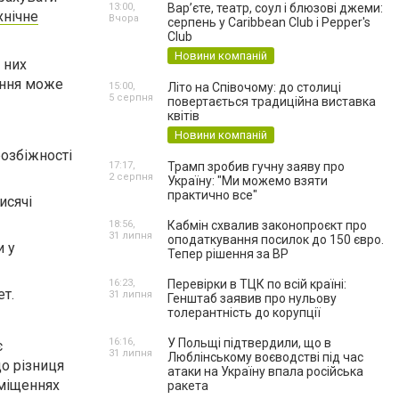
13:00,
Вар’єте, театр, соул і блюзові джеми:
хнічне
Вчора
серпень у Caribbean Club і Pepper's
Club
Новини компаній
я них
іння може
15:00,
Літо на Співочому: до столиці
5 серпня
повертається традиційна виставка
квітів
Новини компаній
розбіжності
17:17,
Трамп зробив гучну заяву про
2 серпня
Україну: "Ми можемо взяти
практично все"
исячі
18:56,
Кабмін схвалив законопроєкт про
31 липня
оподаткування посилок до 150 євро.
и у
Тепер рішення за ВР
16:23,
Перевірки в ТЦК по всій країні:
т.
31 липня
Генштаб заявив про нульову
толерантність до корупції
16:16,
У Польщі підтвердили, що в
є
31 липня
Люблінському воєводстві під час
о різниця
атаки на Україну впала російська
иміщеннях
ракета