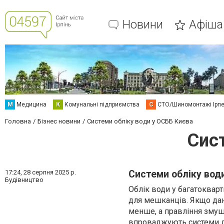
Новини
Афіша
М
Медицина
К
Комунальні підприємства
С
СТО/Шиномонтажі Ірп
Головна
Бізнес новини
Системи обліку води у ОСББ Києва
Сис
17:24,
28 серпня 2025 р.
Системи обліку вод
Будівництво
Облік води у багатокварт
для мешканців. Якщо дані
менше, а правління змуш
впроваджують системи ди