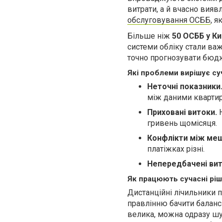
витрати, а й вчасно вия
обслуговування ОСББ
, 
Більше ніж
50 ОСББ у Ки
системи обліку стали ва
точно прогнозувати бюдж
Які проблеми вирішує су
Неточні показники
між даними квартир
Приховані витоки.
Н
гривень щомісяця.
Конфлікти між ме
платіжках різні.
Непередбачені вит
Як працюють сучасні рі
Дистанційні лічильники 
правлінню бачити баланс
велика, можна одразу шу