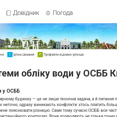
Довідник
Погода
еня
І
Ірпінь Цікавий
П
Профайли відомих ірпінців
теми обліку води у ОСББ К
и у ОСББ
ирному будинку — це не лише технічна задача, а й питання 
 неточні, одразу виникають конфлікти: хтось платить більш
ене пояснювати різницю. Саме тому сучасні ОСББ все час
станційного контролю. Вони дозволяють не тільки точно 