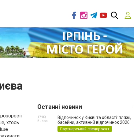
иєва
Останні новини
прозорості
17:00,
Відпочинок у Києві та області: пляжі,
Вчора
е, хтось
басейни, активний відпочинок 2026
тіше
Партнерський спецпроєкт
рахувати