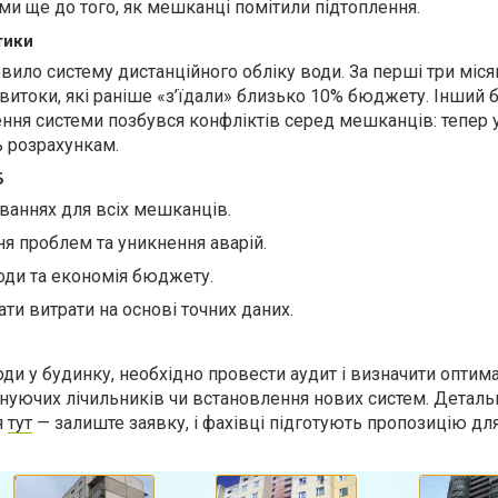
ми ще до того, як мешканці помітили підтоплення.
тики
ило систему дистанційного обліку води. За перші три міся
витоки, які раніше «з’їдали» близько 10% бюджету. Інший 
ння системи позбувся конфліктів серед мешканців: тепер у
ь розрахункам.
Б
уваннях для всіх мешканців.
я проблем та уникнення аварій.
ди та економія бюджету.
ти витрати на основі точних даних.
ди у будинку, необхідно провести аудит і визначити оптим
снуючих лічильників чи встановлення нових систем. Деталь
я
тут
— залиште заявку, і фахівці підготують пропозицію дл