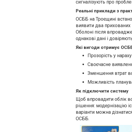
сигналізують про пробле
Реальні приклади з прак
ОСББ на Троєщині встанов
виявити два прихованих 
Оболоні після впровадже
однакові дані і довіряют
Які вигоди отримує ОСБ
Прозорість у нарах
Своєчасне виявленн
Зменшення втрат во
Можливість планува
Як підключити систему
Щоб впровадити облік во
рішення: модернізацію і
варіанти можна дізнатис
ОСББ.