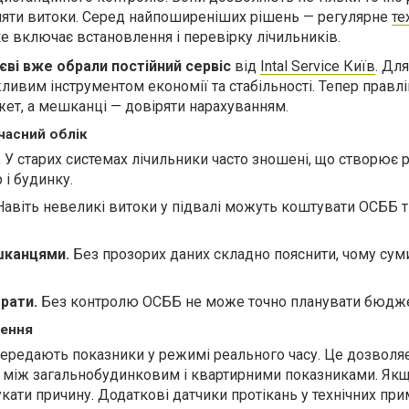
вляти витоки. Серед найпоширеніших рішень — регулярне
те
яке включає встановлення і перевірку лічильників.
єві вже обрали постійний сервіс
від
Intal Service Київ
. Дл
жливим інструментом економії та стабільності. Тепер правл
ет, а мешканці — довіряти нарахуванням.
часний облік
.
У старих системах лічильники часто зношені, що створює 
 і будинку.
авіть невеликі витоки у підвалі можуть коштувати ОСББ т
шканцями.
Без прозорих даних складно пояснити, чому сум
рати.
Без контролю ОСББ не може точно планувати бюдже
шення
передають показники у режимі реального часу. Це дозволя
 між загальнобудинковим і квартирними показниками. Якщ
кати причину. Додаткові датчики протікань у технічних пр