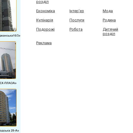
розділ
Економіка
Інтер'єр
Мода
Кулінарія
Послуги
Родина
Подорожі
Робота
Дитячий
розділ
Реклама