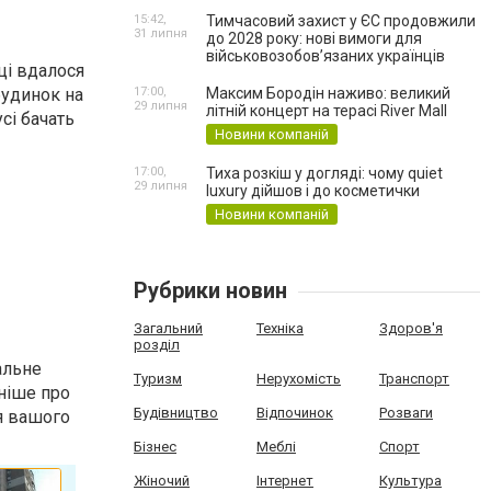
15:42,
Тимчасовий захист у ЄС продовжили
31 липня
до 2028 року: нові вимоги для
військовозобов’язаних українців
ці вдалося
будинок на
17:00,
Максим Бородін наживо: великий
29 липня
літній концерт на терасі River Mall
сі бачать
Новини компаній
17:00,
Тиха розкіш у догляді: чому quiet
29 липня
luxury дійшов і до косметички
Новини компаній
Рубрики новин
Загальний
Техніка
Здоров'я
розділ
альне
Туризм
Нерухомість
Транспорт
ніше про
Будівництво
Відпочинок
Розваги
я вашого
Бізнес
Меблі
Спорт
Жіночий
Інтернет
Культура