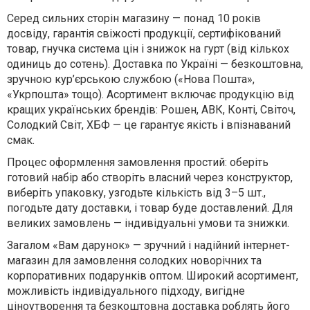
Серед сильних сторін магазину — понад 10 років
досвіду, гарантія свіжості продукції, сертифікований
товар, гнучка система цін і знижок на гурт (від кількох
одиниць до сотень). Доставка по Україні — безкоштовна,
зручною кур’єрською службою («Нова Пошта»,
«Укрпошта» тощо). Асортимент включає продукцію від
кращих українських брендів: Рошен, АВК, Конті, Світоч,
Солодкий Світ, ХБФ — це гарантує якість і впізнаваний
смак.
Процес оформлення замовлення простий: оберіть
готовий набір або створіть власний через конструктор,
виберіть упаковку, узгодьте кількість від 3–5 шт.,
погодьте дату доставки, і товар буде доставлений. Для
великих замовлень — індивідуальні умови та знижки.
Загалом «Вам дарунок» — зручний і надійний інтернет-
магазин для замовлення солодких новорічних та
корпоративних подарунків оптом. Широкий асортимент,
можливість індивідуального підходу, вигідне
ціноутворення та безкоштовна доставка роблять його