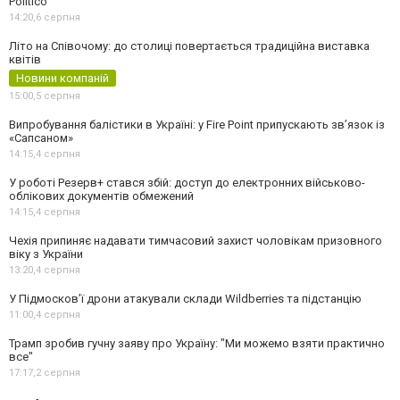
Politico
14:20,
6 серпня
Літо на Співочому: до столиці повертається традиційна виставка
квітів
Новини компаній
15:00,
5 серпня
Випробування балістики в Україні: у Fire Point припускають зв’язок із
«Сапсаном»
14:15,
4 серпня
У роботі Резерв+ стався збій: доступ до електронних військово-
облікових документів обмежений
14:15,
4 серпня
Чехія припиняє надавати тимчасовий захист чоловікам призовного
віку з України
13:20,
4 серпня
У Підмосков’ї дрони атакували склади Wildberries та підстанцію
11:00,
4 серпня
Трамп зробив гучну заяву про Україну: "Ми можемо взяти практично
все"
17:17,
2 серпня