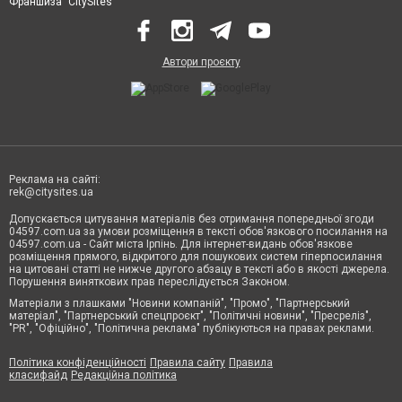
Франшиза "CitySites"
Автори проєкту
Реклама на сайті:
rek@citysites.ua
Допускається цитування матеріалів без отримання попередньої згоди
04597.com.ua за умови розміщення в тексті обов'язкового посилання на
04597.com.ua - Сайт міста Ірпінь. Для інтернет-видань обов'язкове
розміщення прямого, відкритого для пошукових систем гіперпосилання
на цитовані статті не нижче другого абзацу в тексті або в якості джерела.
Порушення виняткових прав переслідується Законом.
Матеріали з плашками "Новини компаній", "Промо", "Партнерський
матеріал", "Партнерський спецпроєкт", "Політичні новини", "Пресреліз",
"PR", "Офіційно", "Політична реклама" публікуються на правах реклами.
Політика конфіденційності
Правила сайту
Правила
класифайд
Редакційна політика