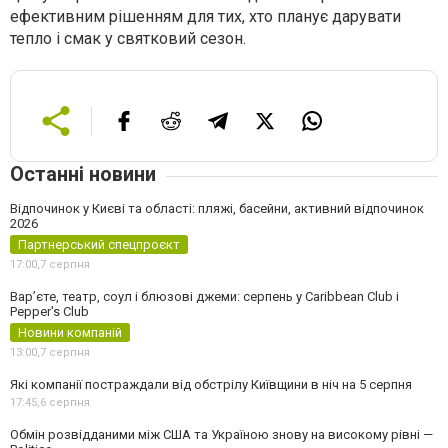
ефективним рішенням для тих, хто планує дарувати
тепло і смак у святковий сезон.
Останні новини
Відпочинок у Києві та області: пляжі, басейни, активний відпочинок
2026
Партнерський спецпроєкт
17:00,
7 серпня
Вар’єте, театр, соул і блюзові джеми: серпень у Caribbean Club і
Pepper's Club
Новини компаній
13:00,
7 серпня
Які компанії постраждали від обстрілу Київщини в ніч на 5 серпня
17:45,
6 серпня
Обмін розвідданими між США та Україною знову на високому рівні —