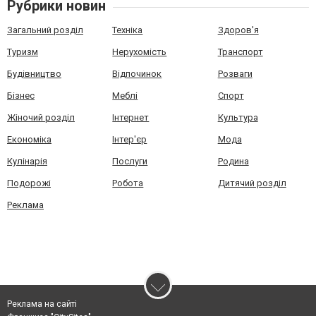
Рубрики новин
Загальний розділ
Техніка
Здоров'я
Туризм
Нерухомість
Транспорт
Будівництво
Відпочинок
Розваги
Бізнес
Меблі
Спорт
Жіночий розділ
Інтернет
Культура
Економіка
Інтер'єр
Мода
Кулінарія
Послуги
Родина
Подорожі
Робота
Дитячий розділ
Реклама
Реклама на сайті