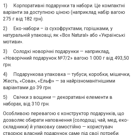
1)
Корпоративні подарунки та набори. Це компактні
варіанти за доступною ціною (наприклад набір вагою
275 г від 182 грн).
2)
Еко-набори – із сухофруктами, горішками, у
натуральній упаковці, як «Box Natural» або «Українські
мотиви».
3)
Солодкі новорічні подарунки — наприклад,
«Новорічний подарунок №7/2» вагою 1 000 г від 493,50
грн.
4)
Подарункова упаковка — тубуси, коробки, мішечки,
Жесть, «Сова», «Ельф» — за найрізноманітнішими
варіантами до 39 грн.
5)
Свічки з вощини — декоративні елементи в
наборах, від 310 грн.
Особливою перевагою є конструктор подарунків, що
дозволяє обирати наповнення (солодощі, чай, мед, еко-
складники) й упаковку самостійно — користувач
створює власний подарунок саме під свої потреби.