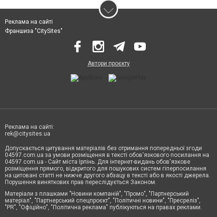
Реклама на сайті
Франшиза "CitySites"
Автори проєкту
Реклама на сайті:
rek@citysites.ua
Допускається цитування матеріалів без отримання попередньої згоди
04597.com.ua за умови розміщення в тексті обов'язкового посилання на
04597.com.ua - Сайт міста Ірпінь. Для інтернет-видань обов'язкове
розміщення прямого, відкритого для пошукових систем гіперпосилання
на цитовані статті не нижче другого абзацу в тексті або в якості джерела.
Порушення виняткових прав переслідується Законом.
Матеріали з плашками "Новини компаній", "Промо", "Партнерський
матеріал", "Партнерський спецпроєкт", "Політичні новини", "Пресреліз",
"PR", "Офіційно", "Політична реклама" публікуються на правах реклами.