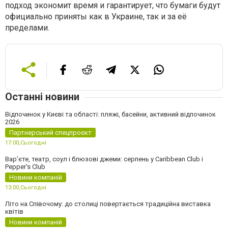
подход экономит время и гарантирует, что бумаги будут
официально приняты как в Украине, так и за её
пределами.
Останні новини
Відпочинок у Києві та області: пляжі, басейни, активний відпочинок
2026
Партнерський спецпроєкт
17:00,
Сьогодні
Вар’єте, театр, соул і блюзові джеми: серпень у Caribbean Club і
Pepper's Club
Новини компаній
13:00,
Сьогодні
Літо на Співочому: до столиці повертається традиційна виставка
квітів
Новини компаній