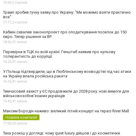
15:00,
5 серпня
Трамп зробив гучну заяву про Україну: "Ми можемо взяти практично
все"
17:17,
2 серпня
Кабмін схвалив законопроєкт про оподаткування посилок до 150
євро. Тепер рішення за ВР
18:56,
31 липня
Перевірки в ТЦК по всій країні: Генштаб заявив про нульову
толерантність до корупції
16:23,
31 липня
У Польщі підтвердили, що в Люблінському воєводстві під час атаки
на Україну впала російська ракета
16:16,
31 липня
Тимчасовий захист у ЄС продовжили до 2028 року: нові вимоги для
військовозобов’язаних українців
15:42,
31 липня
Максим Бородін наживо: великий літній концерт на терасі River Mall
Новини компаній
17:00,
29 липня
Тиха розкіш у догляді: чому quiet luxury дійшов і до косметички