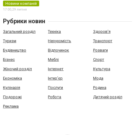
Новини компаній
17:00,
29 липня
Рубрики новин
Загальний розділ
Техніка
Здоров'я
Туризм
Нерухомість
Транспорт
Будівництво
Відпочинок
Розваги
Бізнес
Меблі
Спорт
Жіночий розділ
Інтернет
Культура
Економіка
Інтер'єр
Мода
Кулінарія
Послуги
Родина
Подорожі
Робота
Дитячий розділ
Реклама