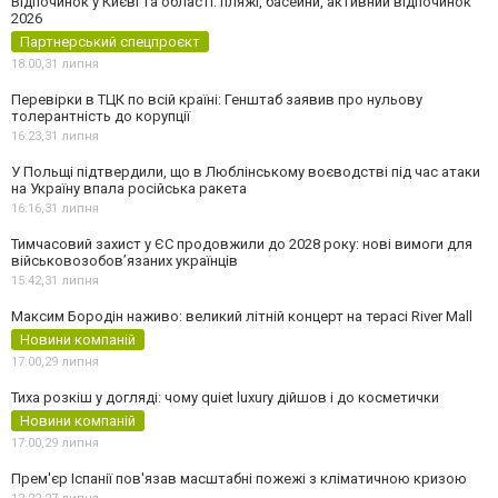
Відпочинок у Києві та області: пляжі, басейни, активний відпочинок
2026
Партнерський спецпроєкт
18:00,
31 липня
Перевірки в ТЦК по всій країні: Генштаб заявив про нульову
толерантність до корупції
16:23,
31 липня
У Польщі підтвердили, що в Люблінському воєводстві під час атаки
на Україну впала російська ракета
16:16,
31 липня
Тимчасовий захист у ЄС продовжили до 2028 року: нові вимоги для
військовозобов’язаних українців
15:42,
31 липня
Максим Бородін наживо: великий літній концерт на терасі River Mall
Новини компаній
17:00,
29 липня
Тиха розкіш у догляді: чому quiet luxury дійшов і до косметички
Новини компаній
17:00,
29 липня
Прем'єр Іспанії пов'язав масштабні пожежі з кліматичною кризою