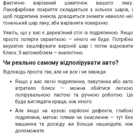
фактично вирізаний шматочок вашого лаку.
Лакофарбове покриття складається з кількох шарів, і
щоб подряпина зникла, доводиться знімати навколо неї
тоненький шар лаку, аби вирівняти поверхню.
Уявіть, що у вас є дерев’яний стіл із подряпиною. Якщо
просто потерти серветкою — нічого не буде. Потрібно
акуратно зашліфувати верхній шар і потім відновити
блиск. З автомобілем — аналогічно.
Чи реально самому відполірувати авто?
Відповідь проста: так, але не все і не завжди.
Якщо у вас легкі подряпинки, павутинка або авто
втратило блиск — можна обійтися легкою
полірувальною пастою та ручною роботою. Це
буде виглядати краще, ніж нічого.
Але якщо на кузові серйозні дефекти, глибокі
подряпини, матові плями чи окислення — тут без
машинки та досвіду ви більше нашкодите, ніж
допоможете.