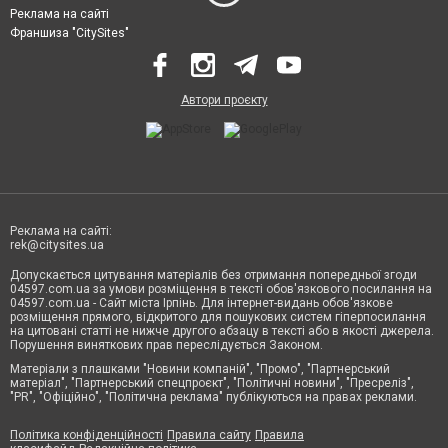
Реклама на сайті
Франшиза "CitySites"
Автори проєкту
Реклама на сайті:
rek@citysites.ua
Допускається цитування матеріалів без отримання попередньої згоди
04597.com.ua за умови розміщення в тексті обов'язкового посилання на
04597.com.ua - Сайт міста Ірпінь. Для інтернет-видань обов'язкове
розміщення прямого, відкритого для пошукових систем гіперпосилання
на цитовані статті не нижче другого абзацу в тексті або в якості джерела.
Порушення виняткових прав переслідується Законом.
Матеріали з плашками "Новини компаній", "Промо", "Партнерський
матеріал", "Партнерський спецпроєкт", "Політичні новини", "Пресреліз",
"PR", "Офіційно", "Політична реклама" публікуються на правах реклами.
Політика конфіденційності
Правила сайту
Правила