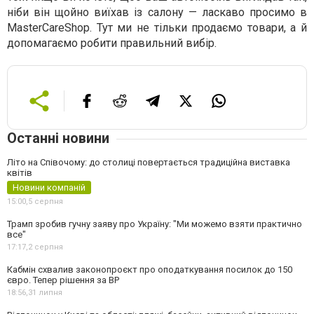
ніби він щойно виїхав із салону — ласкаво просимо в
MasterCareShop. Тут ми не тільки продаємо товари, а й
допомагаємо робити правильний вибір.
Останні новини
Літо на Співочому: до столиці повертається традиційна виставка
квітів
Новини компаній
15:00,
5 серпня
Трамп зробив гучну заяву про Україну: "Ми можемо взяти практично
все"
17:17,
2 серпня
Кабмін схвалив законопроєкт про оподаткування посилок до 150
євро. Тепер рішення за ВР
18:56,
31 липня