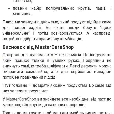
Turtle Wax;
повний набір полірувальних кругів, падів і
машинок.
Плюс ми завжди підкажемо, який продукт підійде саме
для вашої задачі. Бо часто люди беруть “щось
універсальне” і потім розчаровуються. А насправді
потрібно підібрати правильну комбінацію.
Висновок від MasterCareShop
Поліроль для кузова авто
— це не магія. Це інструмент,
який працює тільки в умілих руках. Подряпини не
зникнуть самі, їх треба шліфувати. Легкі дефекти можна
виправити самостійно, але для серйозних випадків
потрібен правильний підхід.
І тут головне — довіряти якісним продуктам. Бо саме від
них залежить результат.
У MasterCareShop ви знайдете все необхідне: від паст до
машинок, від кругів до захисних поліролів.
Тож якщо ви хочете, щоб ваш автомобіль виглядав так,