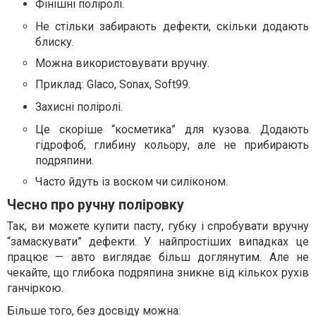
Фінішні поліролі.
Не стільки забирають дефекти, скільки додають
блиску.
Можна використовувати вручну.
Приклад: Glaco, Sonax, Soft99.
Захисні поліролі.
Це скоріше “косметика” для кузова. Додають
гідрофоб, глибину кольору, але не прибирають
подряпини.
Часто йдуть із воском чи силіконом.
Чесно про ручну поліровку
Так, ви можете купити пасту, губку і спробувати вручну
“замаскувати” дефекти. У найпростіших випадках це
працює — авто виглядає більш доглянутим. Але не
чекайте, що глибока подряпина зникне від кількох рухів
ганчіркою.
Більше того, без досвіду можна: