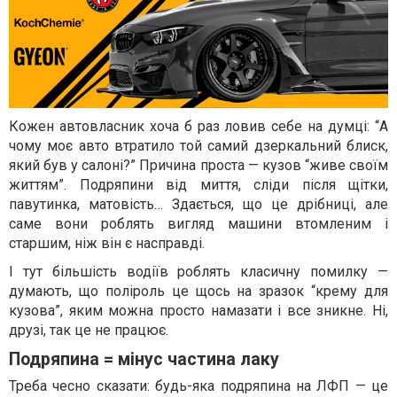
Кожен автовласник хоча б раз ловив себе на думці: “А
чому моє авто втратило той самий дзеркальний блиск,
який був у салоні?” Причина проста — кузов “живе своїм
життям”. Подряпини від миття, сліди після щітки,
павутинка, матовість… Здається, що це дрібниці, але
саме вони роблять вигляд машини втомленим і
старшим, ніж він є насправді.
І тут більшість водіїв роблять класичну помилку —
думають, що поліроль це щось на зразок “крему для
кузова”, яким можна просто намазати і все зникне. Ні,
друзі, так це не працює.
Подряпина = мінус частина лаку
Треба чесно сказати: будь-яка подряпина на ЛФП — це