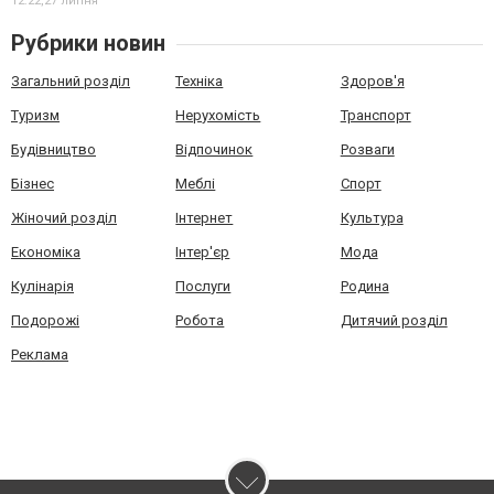
12:22,
27 липня
Рубрики новин
Загальний розділ
Техніка
Здоров'я
Туризм
Нерухомість
Транспорт
Будівництво
Відпочинок
Розваги
Бізнес
Меблі
Спорт
Жіночий розділ
Інтернет
Культура
Економіка
Інтер'єр
Мода
Кулінарія
Послуги
Родина
Подорожі
Робота
Дитячий розділ
Реклама