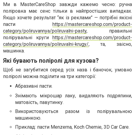
Ми в MasterCareShop завжди кажемо чесно: ручна
поліровка має сенс тільки в найпростіших випадках.
Якщо хочете результат “як із реклами” — потрібні якісні
пасти
https://mastercareshop.com/product-
category/poliruvannya/poliruvalni-pasty
, правильні
полірувальні круги
https://mastercareshop.com/product-
category/poliruvannya/poliruvalni-krugy/
, та, звісно,
машинка.
Які бувають поліролі для кузова?
Щоб не загубитися серед усіх назв і баночок, умовно
поліролі можна поділити на три категорії:
Абразивні пасти.
Знімають мікрошар лаку, видаляють подряпини,
матовість, павутинку.
Використовуються разом із полірувальною
машинкою.
Приклад: пасти Menzerna, Koch Chemie, 3D Car Care.