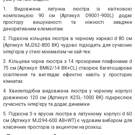
1. Видовжена латунна люстра із квітковою
композицією 90 см (Артикул: D9001-900L) додає
простору вишуканості та ніжності завдяки
декоративним елементам.
2. Підвісна кільцева люстра в чорному каркасі d 80 см
(Артикул: MJ262-800 BK) чудово підходить для сучасних
інтер’єрів у стилі мінімалізм чи хай-тек.
3. Кільцева чорна люстра з 14 прозорими плафонами d
75 см (Артикул: BM62/14 BK+CL) створює багатошарове
освітлення та виглядає ефектно навіть у просторих
кімнатах.
4. Хвилеподібна видовжена люстра у чорному корпусі
довжиною 120 см (Артикул: K25L-1000 BK) підкреслює
сучасність інтер’єру та додає динаміки.
5. Підвісна 3-х ярусна люстра в латунному корпусі d 60
см (Артикул: MJ294-600 AB+WT) є чудовим вибором для
класичних просторів із акцентом на розкіш.