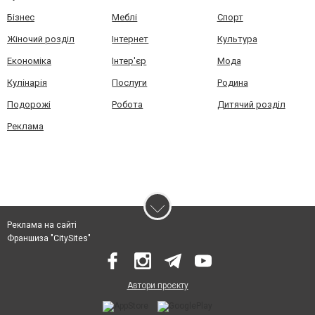
Бізнес
Меблі
Спорт
Жіночий розділ
Інтернет
Культура
Економіка
Інтер'єр
Мода
Кулінарія
Послуги
Родина
Подорожі
Робота
Дитячий розділ
Реклама
Реклама на сайті
Франшиза "CitySites"
Автори проєкту