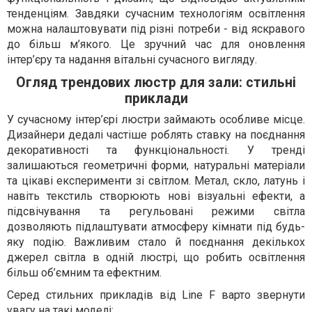
тенденціям. Завдяки сучасним технологіям освітлення
можна налаштовувати під різні потреби - від яскравого
до більш м’якого. Це зручний час для оновлення
інтер’єру та надання вітальні сучасного вигляду.
Огляд трендових люстр для зали: стильні
приклади
У сучасному інтер’єрі люстри займають особливе місце.
Дизайнери дедалі частіше роблять ставку на поєднання
декоративності та функціональності. У тренді
залишаються геометричні форми, натуральні матеріали
та цікаві експерименти зі світлом. Метал, скло, латунь і
навіть текстиль створюють нові візуальні ефекти, а
підсвічування та регульовані режими світла
дозволяють підлаштувати атмосферу кімнати під будь-
яку подію. Важливим стало й поєднання декількох
джерел світла в одній люстрі, що робить освітлення
більш об’ємним та ефектним.
Серед стильних прикладів від Line F варто звернути
увагу на такі моделі: