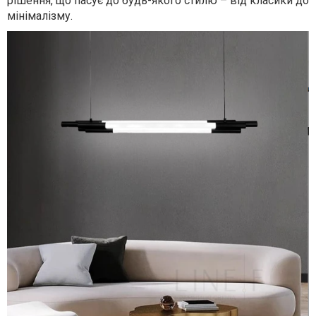
рішення, що пасує до будь-якого стилю – від класики до
мінімалізму.