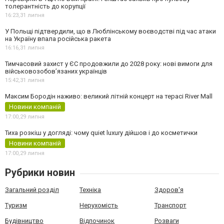
толерантність до корупції
16:23,
31 липня
У Польщі підтвердили, що в Люблінському воєводстві під час атаки
на Україну впала російська ракета
16:16,
31 липня
Тимчасовий захист у ЄС продовжили до 2028 року: нові вимоги для
військовозобов’язаних українців
15:42,
31 липня
Максим Бородін наживо: великий літній концерт на терасі River Mall
Новини компаній
17:00,
29 липня
Тиха розкіш у догляді: чому quiet luxury дійшов і до косметички
Новини компаній
17:00,
29 липня
Рубрики новин
Загальний розділ
Техніка
Здоров'я
Туризм
Нерухомість
Транспорт
Будівництво
Відпочинок
Розваги