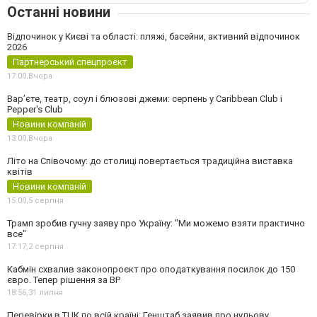
Останні новини
Відпочинок у Києві та області: пляжі, басейни, активний відпочинок
2026
Партнерський спецпроєкт
17:00,
Вчора
Вар’єте, театр, соул і блюзові джеми: серпень у Caribbean Club і
Pepper's Club
Новини компаній
13:00,
Вчора
Літо на Співочому: до столиці повертається традиційна виставка
квітів
Новини компаній
15:00,
5 серпня
Трамп зробив гучну заяву про Україну: "Ми можемо взяти практично
все"
17:17,
2 серпня
Кабмін схвалив законопроєкт про оподаткування посилок до 150
євро. Тепер рішення за ВР
18:56,
31 липня
Перевірки в ТЦК по всій країні: Генштаб заявив про нульову