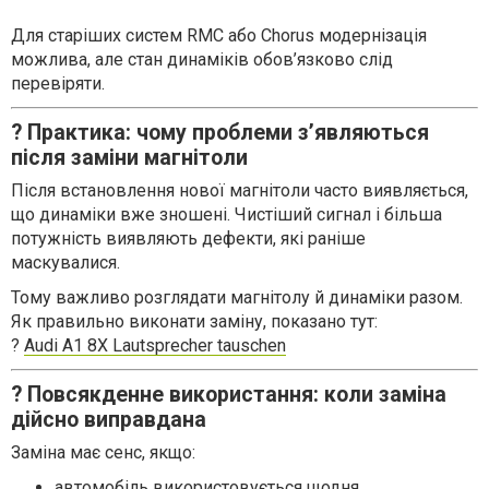
Для старіших систем RMC або Chorus модернізація
можлива, але стан динаміків обов’язково слід
перевіряти.
? Практика: чому проблеми з’являються
після заміни магнітоли
Після встановлення нової магнітоли часто виявляється,
що динаміки вже зношені. Чистіший сигнал і більша
потужність виявляють дефекти, які раніше
маскувалися.
Тому важливо розглядати магнітолу й динаміки разом.
Як правильно виконати заміну, показано тут:
?
Audi A1 8X Lautsprecher tauschen
? Повсякденне використання: коли заміна
дійсно виправдана
Заміна має сенс, якщо:
автомобіль використовується щодня