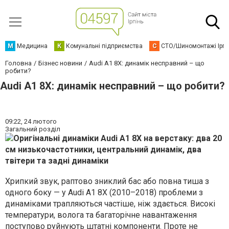
М
Медицина
К
Комунальні підприємства
С
СТО/Шиномонтажі Ірп
Головна
Бізнес новини
Audi A1 8X: динамік несправний – що
робити?
Audi A1 8X: динамік несправний – що робити?
09:22,
24 лютого
Загальний розділ
Хрипкий звук, раптово зниклий бас або повна тиша з
одного боку — у Audi A1 8X (2010–2018) проблеми з
динаміками трапляються частіше, ніж здається. Високі
температури, волога та багаторічне навантаження
поступово руйнують штатні компоненти. Проте не