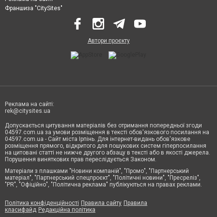
Франшиза "CitySites"
Автори проєкту
Реклама на сайті:
rek@citysites.ua
Допускається цитування матеріалів без отримання попередньої згоди
04597.com.ua за умови розміщення в тексті обов'язкового посилання на
04597.com.ua - Сайт міста Ірпінь. Для інтернет-видань обов'язкове
розміщення прямого, відкритого для пошукових систем гіперпосилання
на цитовані статті не нижче другого абзацу в тексті або в якості джерела.
Порушення виняткових прав переслідується Законом.
Матеріали з плашками "Новини компаній", "Промо", "Партнерський
матеріал", "Партнерський спецпроєкт", "Політичні новини", "Пресреліз",
"PR", "Офіційно", "Політична реклама" публікуються на правах реклами.
Політика конфіденційності
Правила сайту
Правила
класифайд
Редакційна політика