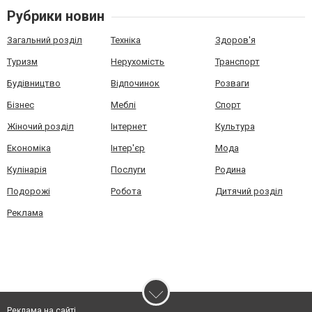
Рубрики новин
Загальний розділ
Техніка
Здоров'я
Туризм
Нерухомість
Транспорт
Будівництво
Відпочинок
Розваги
Бізнес
Меблі
Спорт
Жіночий розділ
Інтернет
Культура
Економіка
Інтер'єр
Мода
Кулінарія
Послуги
Родина
Подорожі
Робота
Дитячий розділ
Реклама
Реклама на сайті