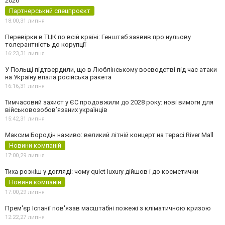
2026
Партнерський спецпроєкт
18:00,
31 липня
Перевірки в ТЦК по всій країні: Генштаб заявив про нульову
толерантність до корупції
16:23,
31 липня
У Польщі підтвердили, що в Люблінському воєводстві під час атаки
на Україну впала російська ракета
16:16,
31 липня
Тимчасовий захист у ЄС продовжили до 2028 року: нові вимоги для
військовозобов’язаних українців
15:42,
31 липня
Максим Бородін наживо: великий літній концерт на терасі River Mall
Новини компаній
17:00,
29 липня
Тиха розкіш у догляді: чому quiet luxury дійшов і до косметички
Новини компаній
17:00,
29 липня
Прем'єр Іспанії пов'язав масштабні пожежі з кліматичною кризою
12:22,
27 липня