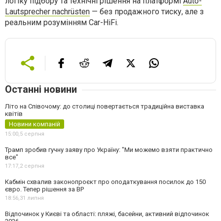
логіку підбору та технічні рішення на платформі
Auto-
Lautsprecher nachrüsten
— без продажного тиску, але з
реальним розумінням Car-HiFi.
Останні новини
Літо на Співочому: до столиці повертається традиційна виставка
квітів
Новини компаній
15:00,
5 серпня
Трамп зробив гучну заяву про Україну: "Ми можемо взяти практично
все"
17:17,
2 серпня
Кабмін схвалив законопроєкт про оподаткування посилок до 150
євро. Тепер рішення за ВР
18:56,
31 липня
Відпочинок у Києві та області: пляжі, басейни, активний відпочинок