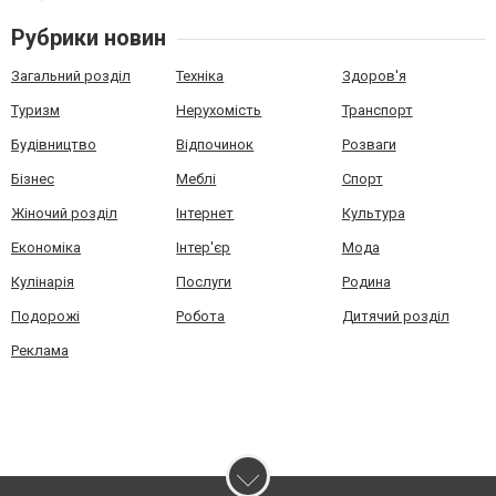
Рубрики новин
Загальний розділ
Техніка
Здоров'я
Туризм
Нерухомість
Транспорт
Будівництво
Відпочинок
Розваги
Бізнес
Меблі
Спорт
Жіночий розділ
Інтернет
Культура
Економіка
Інтер'єр
Мода
Кулінарія
Послуги
Родина
Подорожі
Робота
Дитячий розділ
Реклама