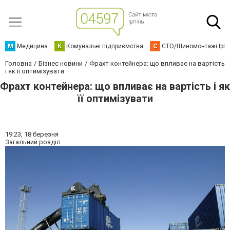
М
Медицина
К
Комунальні підприємства
С
СТО/Шиномонтажі Ірп
Головна
Бізнес новини
Фрахт контейнера: що впливає на вартість
і як її оптимізувати
Фрахт контейнера: що впливає на вартість і як
її оптимізувати
19:23,
18 березня
Загальний розділ