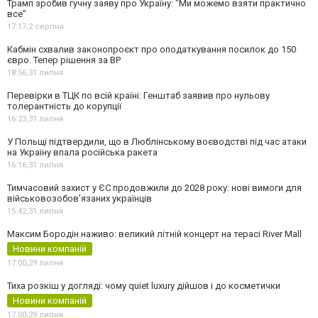
Трамп зробив гучну заяву про Україну: "Ми можемо взяти практично
все"
17:17,
2 серпня
Кабмін схвалив законопроєкт про оподаткування посилок до 150
євро. Тепер рішення за ВР
18:56,
31 липня
Перевірки в ТЦК по всій країні: Генштаб заявив про нульову
толерантність до корупції
16:23,
31 липня
У Польщі підтвердили, що в Люблінському воєводстві під час атаки
на Україну впала російська ракета
16:16,
31 липня
Тимчасовий захист у ЄС продовжили до 2028 року: нові вимоги для
військовозобов’язаних українців
15:42,
31 липня
Максим Бородін наживо: великий літній концерт на терасі River Mall
Новини компаній
17:00,
29 липня
Тиха розкіш у догляді: чому quiet luxury дійшов і до косметички
Новини компаній
17:00,
29 липня