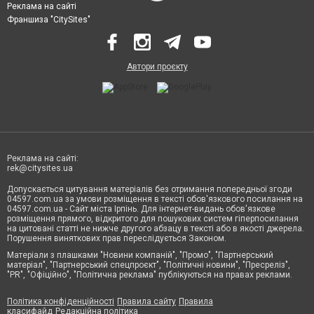
Реклама на сайті
Франшиза "CitySites"
Автори проєкту
Реклама на сайті:
rek@citysites.ua
Допускається цитування матеріалів без отримання попередньої згоди
04597.com.ua за умови розміщення в тексті обов'язкового посилання на
04597.com.ua - Сайт міста Ірпінь. Для інтернет-видань обов'язкове
розміщення прямого, відкритого для пошукових систем гіперпосилання
на цитовані статті не нижче другого абзацу в тексті або в якості джерела.
Порушення виняткових прав переслідується Законом.
Матеріали з плашками "Новини компаній", "Промо", "Партнерський
матеріал", "Партнерський спецпроєкт", "Політичні новини", "Пресреліз",
"PR", "Офіційно", "Політична реклама" публікуються на правах реклами.
Політика конфіденційності
Правила сайту
Правила
класифайд
Редакційна політика