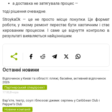
а доставка не затягувала процес —
тоді рішення очевидне.
StroykaOk — це не просто місце покупки. Це формат
роботи, у якому ремонт перестає бути хаотичним і стає
керованим процесом. І саме це відчуття контролю в
результаті виявляється найціннішим.
Останні новини
Відпочинок у Києві та області: пляжі, басейни, активний відпочинок
2026
Партнерський спецпроєкт
17:00,
Вчора
Вар’єте, театр, соул і блюзові джеми: серпень у Caribbean Club і
Pepper's Club
Новини компаній