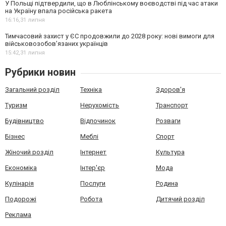
У Польщі підтвердили, що в Люблінському воєводстві під час атаки
на Україну впала російська ракета
16:16,
31 липня
Тимчасовий захист у ЄС продовжили до 2028 року: нові вимоги для
військовозобов’язаних українців
15:42,
31 липня
Рубрики новин
Загальний розділ
Техніка
Здоров'я
Туризм
Нерухомість
Транспорт
Будівництво
Відпочинок
Розваги
Бізнес
Меблі
Спорт
Жіночий розділ
Інтернет
Культура
Економіка
Інтер'єр
Мода
Кулінарія
Послуги
Родина
Подорожі
Робота
Дитячий розділ
Реклама