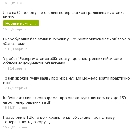
13:00,
Вчора
Літо на Співочому: до столиці повертається традиційна виставка
квітів
Новини компаній
15:00,
5 серпня
Випробування балістики в Україні: у Fire Point припускають зв’язок із
«Сапсаном»
14:15,
4 серпня
У роботі Резерв+ стався збій: доступ до електронних військово-
облікових документів обмежений
14:15,
4 серпня
Трамп зробив гучну заяву про Україну: "Ми можемо взяти практично
все"
17:17,
2 серпня
Кабмін схвалив законопроєкт про оподаткування посилок до 150
євро. Тепер рішення за ВР
18:56,
31 липня
Перевірки в ТЦК по всій країні: Генштаб заявив про нульову
толерантність до корупції
16:23,
31 липня