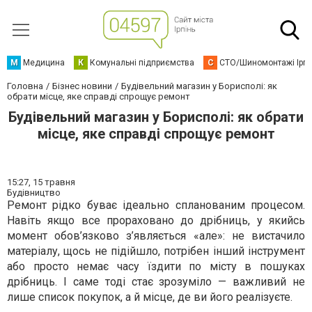
М
Медицина
К
Комунальні підприємства
С
СТО/Шиномонтажі Ірп
Головна
Бізнес новини
Будівельний магазин у Борисполі: як
обрати місце, яке справді спрощує ремонт
Будівельний магазин у Борисполі: як обрати
місце, яке справді спрощує ремонт
15:27,
15 травня
Будівництво
Ремонт рідко буває ідеально спланованим процесом.
Навіть якщо все прораховано до дрібниць, у якийсь
момент обов’язково з’являється «але»: не вистачило
матеріалу, щось не підійшло, потрібен інший інструмент
або просто немає часу їздити по місту в пошуках
дрібниць. І саме тоді стає зрозуміло — важливий не
лише список покупок, а й місце, де ви його реалізуєте.