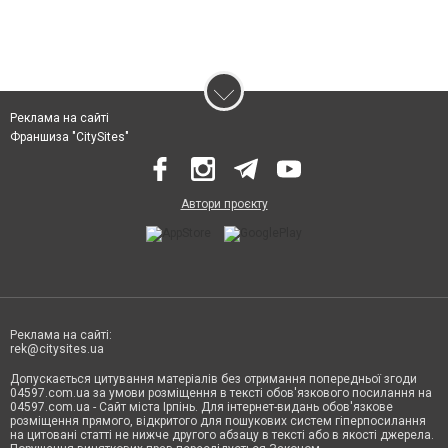
Реклама на сайті
Франшиза "CitySites"
Автори проєкту
Реклама на сайті:
rek@citysites.ua
Допускається цитування матеріалів без отримання попередньої згоди
04597.com.ua за умови розміщення в тексті обов'язкового посилання на
04597.com.ua - Сайт міста Ірпінь. Для інтернет-видань обов'язкове
розміщення прямого, відкритого для пошукових систем гіперпосилання
на цитовані статті не нижче другого абзацу в тексті або в якості джерела.