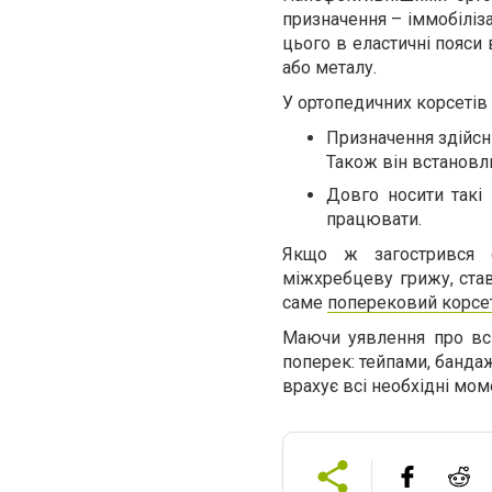
призначення – іммобіліза
цього в еластичні пояси
або металу.
У ортопедичних корсетів 
Призначення здійсн
Також він встановлю
Довго носити такі
працювати.
Якщо ж загострився о
міжхребцеву грижу, ста
саме
поперековий корсе
Маючи уявлення про всі
поперек: тейпами, банда
врахує всі необхідні мом