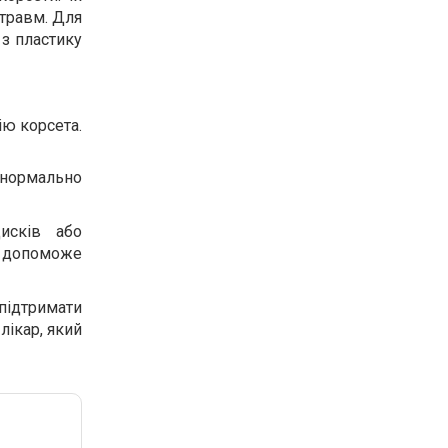
 травм. Для
 з пластику
ію корсета.
 нормально
исків або
, допоможе
підтримати
лікар, який