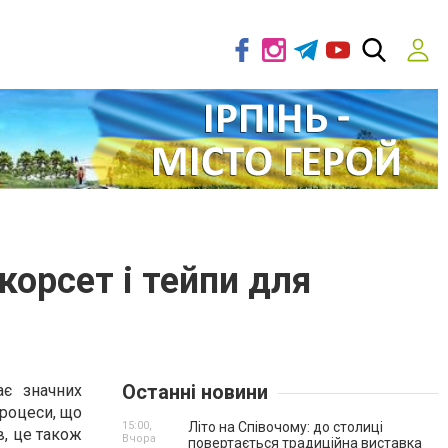
корсет і тейпи для
Останні новини
ає значних
процеси, що
15:00,
Літо на Співочому: до столиці
, це також
Вчора
повертається традиційна виставка