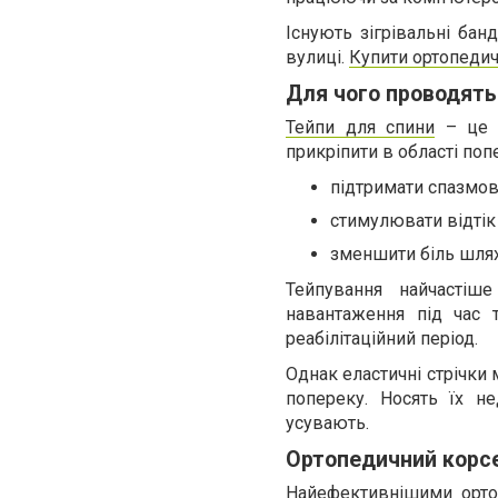
Існують зігрівальні бан
вулиці.
Купити ортопедич
Для чого проводять
Тейпи для спини
– це с
прикріпити в області поп
підтримати спазмов
стимулювати відтік
зменшити біль шлях
Тейпування найчастіш
навантаження під час 
реабілітаційний період.
Однак еластичні стрічки 
попереку. Носять їх н
усувають.
Ортопедичний корсе
Найефективнішими орто