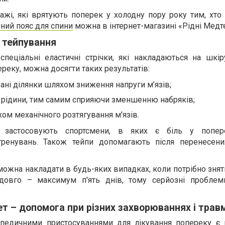
дажі, які врятують поперек у холодну пору року тим, хт
ний пояс для спини
можна в інтернет-магазині «Рідні Медте
 тейпування
пеціальні еластичні стрічки, які накладаються на шкір
ереку, можна досягти таких результатів:
ані ділянки шляхом зниження напруги м’язів;
 рідини, тим самим сприяючи зменшенню набряків;
ом механічного розтягування м'язів.
е застосовують спортсмени, в яких є біль у попер
тренувань. Також тейпи допомагають після перенесен
можна накладати в будь-яких випадках, коли потрібно знят
едовго – максимум п'ять днів, тому серйозні пробле
т – допомога при різних захворюваннях і трав
педичними пристосуваннями для лікування попереку є к