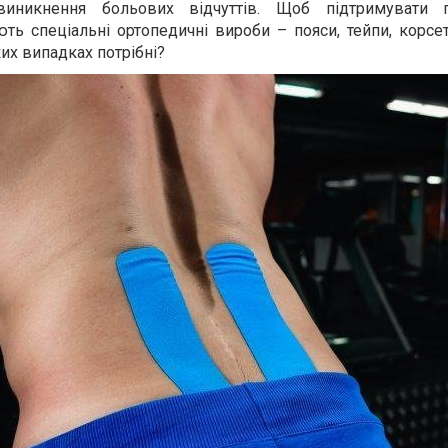
иникнення больових відчуттів. Щоб підтримувати 
ють спеціальні ортопедичні вироби – пояси, тейпи, корс
ких випадках потрібні?