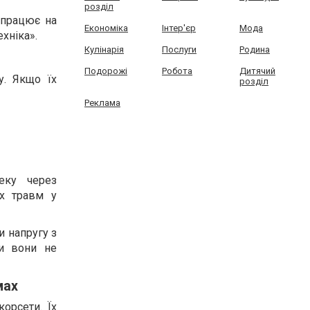
розділ
о працює на
Економіка
Інтер'єр
Мода
хніка».
Кулінарія
Послуги
Родина
Подорожі
Робота
Дитячий
у. Якщо їх
розділ
Реклама
еку через
их травм у
и напругу з
ми вони не
мах
орсети. Їх