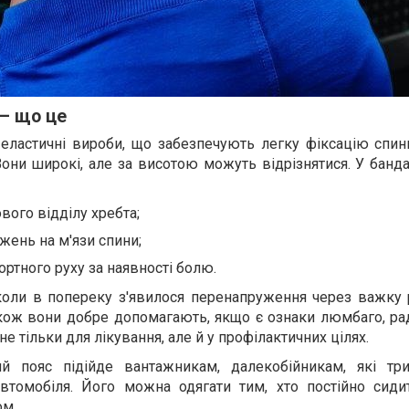
– що це
еластичні вироби, що забезпечують легку фіксацію спини
ни широкі, але за висотою можуть відрізнятися. У банда
вого відділу хребта;
ень на м'язи спини;
ртного руху за наявності болю.
коли в попереку з'явилося перенапруження через важку 
акож вони добре допомагають, якщо є ознаки люмбаго, рад
 тільки для лікування, але й у профілактичних цілях.
ий пояс підійде вантажникам, далекобійникам, які тр
томобіля. Його можна одягати тим, хто постійно сидит
ом.