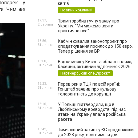
поперек у
квітів
ети. Чим же
Новини компаній
17:17,
Трамп зробив гучну заяву про
2 серпня
Україну: "Ми можемо взяти
практично все"
18:56,
Кабмін схвалив законопроєкт про
31 липня
оподаткування посилок до 150 євро.
Тепер рішення за ВР
18:00,
Відпочинок у Києві та області: пляжі,
31 липня
басейни, активний відпочинок 2026
Партнерський спецпроєкт
16:23,
Перевірки в ТЦК по всій країні:
31 липня
Генштаб заявив про нульову
толерантність до корупції
16:16,
У Польщі підтвердили, що в
31 липня
Люблінському воєводстві під час
атаки на Україну впала російська
ракета
15:42,
Тимчасовий захист у ЄС продовжили
31 липня
до 2028 року: нові вимоги для