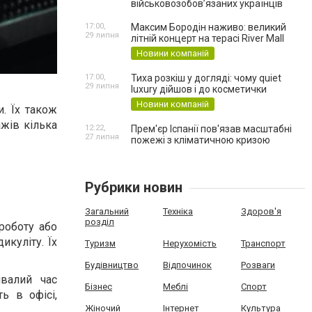
військовозобов’язаних українців
17:00,
Максим Бородін наживо: великий
29 липня
літній концерт на терасі River Mall
Новини компаній
17:00,
Тиха розкіш у догляді: чому quiet
29 липня
luxury дійшов і до косметички
Новини компаній
. Їх також
жів кілька
12:22,
Прем'єр Іспанії пов'язав масштабні
27 липня
пожежі з кліматичною кризою
Рубрики новин
Загальний
Техніка
Здоров'я
розділ
роботу або
икуліту. Їх
Туризм
Нерухомість
Транспорт
Будівництво
Відпочинок
Розваги
ивалий час
Бізнес
Меблі
Спорт
ь в офісі,
Жіночий
Інтернет
Культура