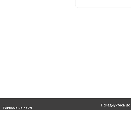
Приєднуйтесь до 
Реклама на сайті
Франшиза "CitySites"
Автори проєкту