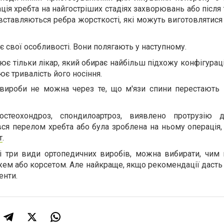
ція хребта на найгостріших стадіях захворювань або після
 вставляються ребра жорсткості, які можуть виготовлятися
є свої особливості. Вони полягають у наступному.
ює тільки лікар, який обирає найбільш підхожу конфігурац
є тривалість його носіння.
 вироби не можна через те, що м'язи спини перестають
стеохондроз, спондилоартроз, виявлено протрузію д
вся перелом хребта або була зроблена на ньому операція
т
.
 три види ортопедичних виробів, можна вибирати, чим 
жем або корсетом. Але найкраще, якщо рекомендації дасть 
енти.