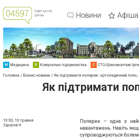
Новини
Афіша
М
Медицина
К
Комунальні підприємства
С
СТО/Шиномонтажі Ірп
Головна
Бізнес новини
Як підтримати поперек: ортопедичний пояс, 
Як підтримати поп
13:30,
13 травня
Поперек – одна з найв
Здоров'я
навантажень. Навіть якщо
супроводжуються болем. 