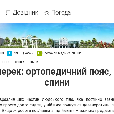
Довідник
Погода
еня
І
Ірпінь Цікавий
П
Профайли відомих ірпінців
корсет і тейпи для спини
ерек: ортопедичний пояс, 
спини
разливіших частин людського тіла, яка постійно зазн
 просто довго сидіти, у ній вже почнуться дегенеративні 
Якщо ж робота пов'язана з підійманням важких предметів