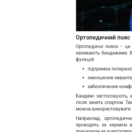
Ортопедичний пояс 
Ортопедичні пояси – це 
називають бандажами. Во
функцій:
підтримка попереко
зменшення навантаж
забезпечення комфо
Бандажі застосовують, 
після занять спортом. Т
можна використовувати не
Наприклад, ортопедичн
проводять за кермом ав
працюючи за комп'ютер