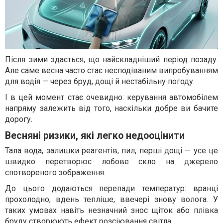
Після зими здається, що найскладніший період позаду.
Але саме весна часто стає несподіваним випробуванням
для водія — через бруд, дощі й нестабільну погоду.
І в цей момент стає очевидно: керування автомобілем
напряму залежить від того, наскільки добре ви бачите
дорогу.
Весняні ризики, які легко недооцінити
Тала вода, залишки реагентів, пил, перші дощі — усе це
швидко перетворює лобове скло на джерело
спотвореного зображення.
До цього додаються перепади температур: вранці
прохолодно, вдень тепліше, ввечері знову волога. У
таких умовах навіть незначний знос щіток або плівка
бруду створюють ефект розсіювання світла.