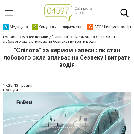
М
Медицина
К
Комунальні підприємства
С
СТО/Шиномонтажі Ірп
Головна
Бізнес новини
"Сліпота" за кермом навесні: як стан
лобового скла впливає на безпеку і витрати водія
"Сліпота" за кермом навесні: як стан
лобового скла впливає на безпеку і витрати
водія
17:25,
13 травня
Послуги