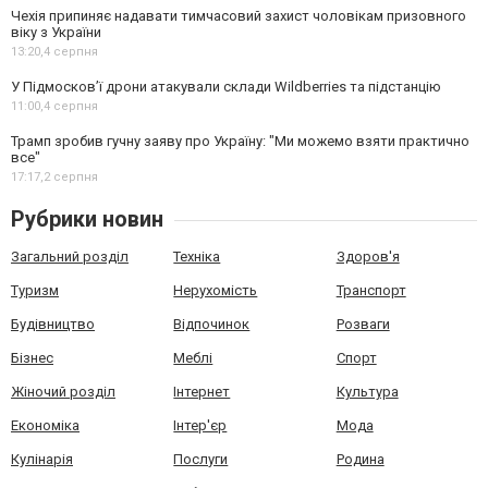
Чехія припиняє надавати тимчасовий захист чоловікам призовного
віку з України
13:20,
4 серпня
У Підмосков’ї дрони атакували склади Wildberries та підстанцію
11:00,
4 серпня
Трамп зробив гучну заяву про Україну: "Ми можемо взяти практично
все"
17:17,
2 серпня
Рубрики новин
Загальний розділ
Техніка
Здоров'я
Туризм
Нерухомість
Транспорт
Будівництво
Відпочинок
Розваги
Бізнес
Меблі
Спорт
Жіночий розділ
Інтернет
Культура
Економіка
Інтер'єр
Мода
Кулінарія
Послуги
Родина