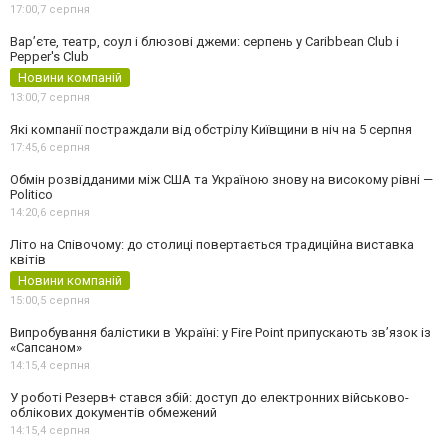
17:00,
7 серпня
Вар’єте, театр, соул і блюзові джеми: серпень у Caribbean Club і
Pepper's Club
Новини компаній
13:00,
7 серпня
Які компанії постраждали від обстрілу Київщини в ніч на 5 серпня
17:45,
6 серпня
Обмін розвідданими між США та Україною знову на високому рівні —
Politico
14:20,
6 серпня
Літо на Співочому: до столиці повертається традиційна виставка
квітів
Новини компаній
15:00,
5 серпня
Випробування балістики в Україні: у Fire Point припускають зв’язок із
«Сапсаном»
14:15,
4 серпня
У роботі Резерв+ стався збій: доступ до електронних військово-
облікових документів обмежений
14:15,
4 серпня