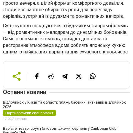
просто вечеря, а цілий формат комфортного дозвілля.
Люди все частіше обирають роли для перегляду
серіалів, зустрічей із друзями та романтичних вечорів.
Суші чудово поєднуються з будь-яким жанром фільмів
— від романтичних мелодрам до динамічних бойовиків.
Саме різноманіття смаків, швидка доставка та
ресторанна атмосфера вдома роблять японську кухню
одним із найкращих варіантів для сучасного кіновечора.
Останні новини
Відпочинок у Києві та області: пляжі, басейни, активний відпочинок
2026
Партнерський спецпроєкт
17:00,
7 серпня
Вар’єте, театр, соул і блюзові джеми: серпень у Caribbean Club і
Pepper's Club