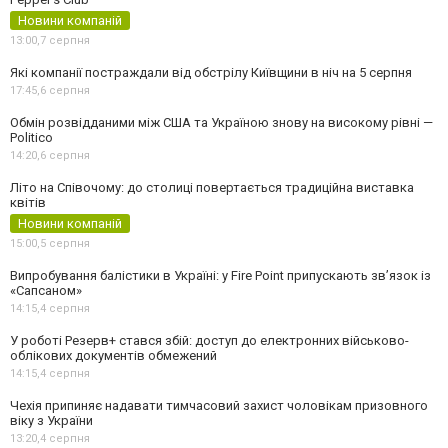
Новини компаній
13:00,
7 серпня
Які компанії постраждали від обстрілу Київщини в ніч на 5 серпня
17:45,
6 серпня
Обмін розвідданими між США та Україною знову на високому рівні —
Politico
14:20,
6 серпня
Літо на Співочому: до столиці повертається традиційна виставка
квітів
Новини компаній
15:00,
5 серпня
Випробування балістики в Україні: у Fire Point припускають зв’язок із
«Сапсаном»
14:15,
4 серпня
У роботі Резерв+ стався збій: доступ до електронних військово-
облікових документів обмежений
14:15,
4 серпня
Чехія припиняє надавати тимчасовий захист чоловікам призовного
віку з України
13:20,
4 серпня