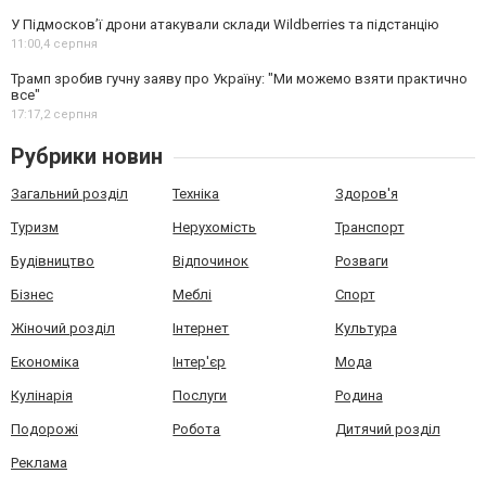
У Підмосков’ї дрони атакували склади Wildberries та підстанцію
11:00,
4 серпня
Трамп зробив гучну заяву про Україну: "Ми можемо взяти практично
все"
17:17,
2 серпня
Рубрики новин
Загальний розділ
Техніка
Здоров'я
Туризм
Нерухомість
Транспорт
Будівництво
Відпочинок
Розваги
Бізнес
Меблі
Спорт
Жіночий розділ
Інтернет
Культура
Економіка
Інтер'єр
Мода
Кулінарія
Послуги
Родина
Подорожі
Робота
Дитячий розділ
Реклама