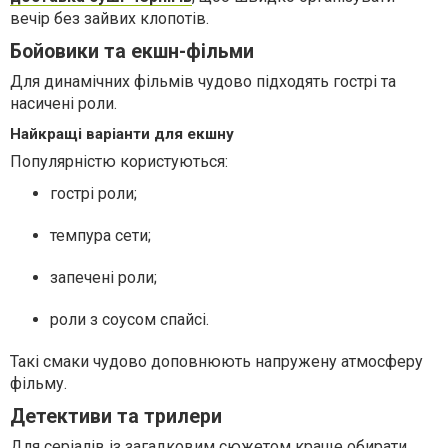
вечір без зайвих клопотів.
Бойовики та екшн-фільми
Для динамічних фільмів чудово підходять гострі та
насичені роли.
Найкращі варіанти для екшну
Популярністю користуються:
гострі роли;
темпура сети;
запечені роли;
роли з соусом спайсі.
Такі смаки чудово доповнюють напружену атмосферу
фільму.
Детективи та трилери
Для серіалів із загадковим сюжетом краще обирати