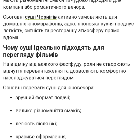
мають різноманітні смаки та чудово підходять для
компанії або романтичного вечора.
Сьогодні
суші Чернігів
активно замовляють для
домашніх кіномарафонів, адже японська кухня поєднує
легкість, ситність та ресторанну атмосферу прямо
вдома.
Чому суші ідеально підходять для
перегляду фільмів
На відміну від важкого фастфуду, роли не створюють
відчуття перевантаження та дозволяють комфортно
насолоджуватися переглядом.
Основні переваги суші для кіновечора:
зручний формат подачі;
велике різноманіття смаків;
легкість після їжі;
красиве оформлення;