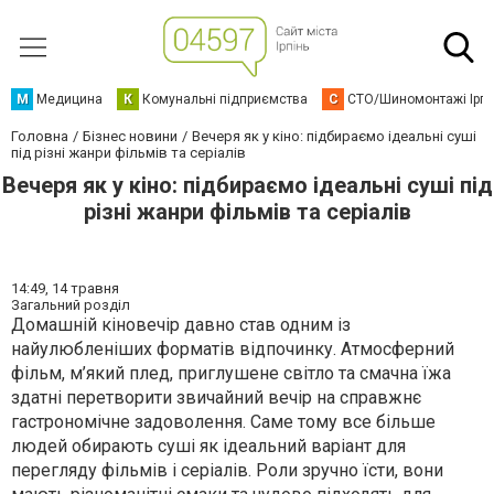
М
Медицина
К
Комунальні підприємства
С
СТО/Шиномонтажі Ірп
Головна
Бізнес новини
Вечеря як у кіно: підбираємо ідеальні суші
під різні жанри фільмів та серіалів
Вечеря як у кіно: підбираємо ідеальні суші під
різні жанри фільмів та серіалів
14:49,
14 травня
Загальний розділ
Домашній кіновечір давно став одним із
найулюбленіших форматів відпочинку. Атмосферний
фільм, м’який плед, приглушене світло та смачна їжа
здатні перетворити звичайний вечір на справжнє
гастрономічне задоволення. Саме тому все більше
людей обирають суші як ідеальний варіант для
перегляду фільмів і серіалів. Роли зручно їсти, вони