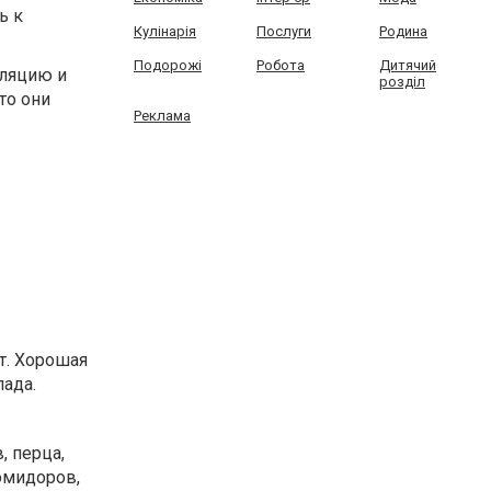
ь к
Кулінарія
Послуги
Родина
Подорожі
Робота
Дитячий
оляцию и
розділ
то они
Реклама
т. Хорошая
пада.
, перца,
омидоров,