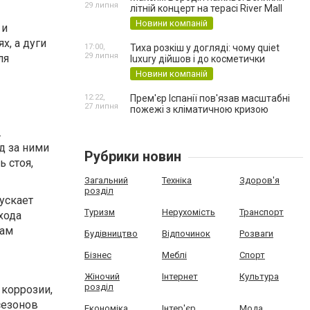
29 липня
літній концерт на терасі River Mall
Новини компаній
 и
х, а дуги
17:00,
Тиха розкіш у догляді: чому quiet
29 липня
ля
luxury дійшов і до косметички
Новини компаній
12:22,
Прем'єр Іспанії пов'язав масштабні
27 липня
пожежі з кліматичною кризою
.
д за ними
Рубрики новин
 стоя,
Загальний
Техніка
Здоров'я
розділ
ускает
Туризм
Нерухомість
Транспорт
хода
дам
Будівництво
Відпочинок
Розваги
Бізнес
Меблі
Спорт
Жіночий
Інтернет
Культура
розділ
 коррозии,
сезонов
Економіка
Інтер'єр
Мода