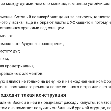
ние между дугами: чем оно меньше, тем выше устойчивост
чение. Сотовый поликарбонат ценят за легкость, теплоиз
ного участка чаще выбирают листы с УФ-защитой, потому ч
становятся хрупкими под солнцем.
тывают:
озможность будущего расширения;
астоту дуг;
ната;
ля проветривания;
 крепежных элементов.
ую влияют не только на цену, но и на ежедневный комфор
вать постоянного ремонта после сильного ветра или снего
подходит такая конструкция
альна. Весной в ней выращивают рассаду капусты, томатов
том она помогает получить стабильный урожай огурцов, п