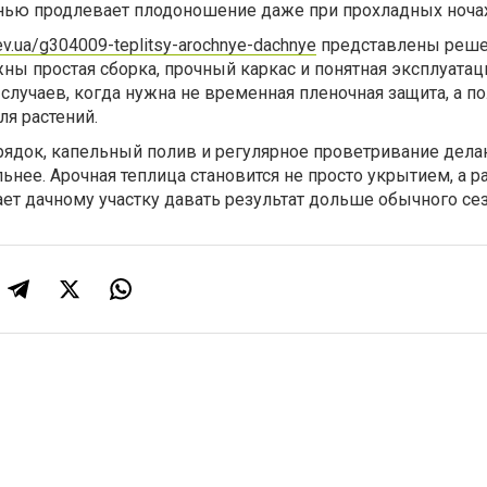
енью продлевает плодоношение даже при прохладных ночах
kiev.ua/g304009-teplitsy-arochnye-dachnye
представлены реше
жны простая сборка, прочный каркас и понятная эксплуатац
 случаев, когда нужна не временная пленочная защита, а 
ля растений.
рядок, капельный полив и регулярное проветривание дела
льнее. Арочная теплица становится не просто укрытием, а р
ает дачному участку давать результат дольше обычного сез