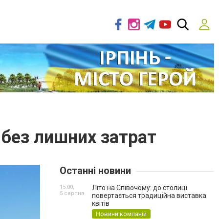
 без лишних затрат
Останні новини
15:00,
Літо на Співочому: до столиці
5 серпня
повертається традиційна виставка
квітів
Новини компаній