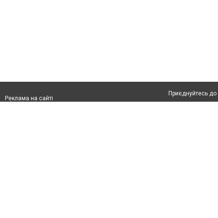
Приєднуйтесь до 
Реклама на сайті
Франшиза "CitySites"
Автори проєкту
Реклама на сайті:
Допускається цит
rek@citysites.ua
тексті обов'язков
розміщення прямо
абзацу в тексті 
Матеріали з плаш
"Політичні новини
Політика конфіде