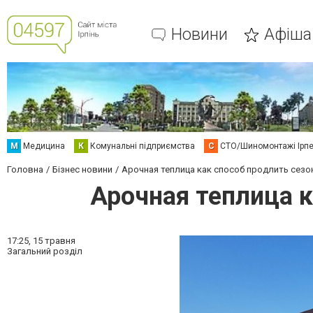
Новини
Афіша
М
Медицина
К
Комунальні підприємства
С
СТО/Шиномонтажі Ірп
Головна
Бізнес новини
Арочная теплица как способ продлить сезо
Арочная теплица к
17:25,
15 травня
Загальний розділ