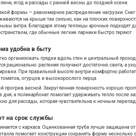
ени, ягод и рассады с ранней весны до поздней осени.
акой формы — равномерное распределение нагрузки. Снег
иваются на крыше так сильно, как на плоских поверхностя
вы ветра. Благодаря этому теплицы арочные подходят д
остранством, где обычные легкие парники быстро теряют
ма удобна в быту
гко организовать грядки вдоль стен и центральный проход
ся рационально: растения получают достаточно света, а ухо
ировки. При правильной высоте внутри комфортно работать
томатов, огурцов и высокорослого перца.
й прогрев весной. Закругленная поверхность хорошо проп
е дня, а поликарбонат помогает удерживать тепло после за
жно для рассады, которая чувствительна к ночным перепа
ют на срок службы
нается с каркаса. Оцинкованная труба лучше защищена от
еталла помогает конструкции сохранять форму несколько 