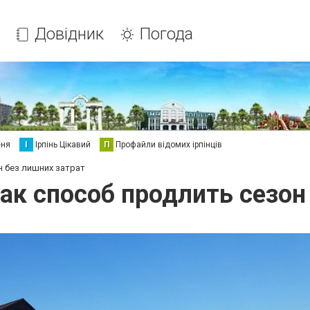
Довідник
Погода
еня
І
Ірпінь Цікавий
П
Профайли відомих ірпінців
н без лишних затрат
ак способ продлить сезон