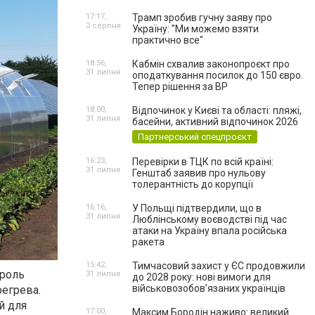
17:17,
Трамп зробив гучну заяву про
2 серпня
Україну: "Ми можемо взяти
практично все"
18:56,
Кабмін схвалив законопроєкт про
31 липня
оподаткування посилок до 150 євро.
Тепер рішення за ВР
18:00,
Відпочинок у Києві та області: пляжі,
31 липня
басейни, активний відпочинок 2026
Партнерський спецпроєкт
16:23,
Перевірки в ТЦК по всій країні:
31 липня
Генштаб заявив про нульову
толерантність до корупції
16:16,
У Польщі підтвердили, що в
31 липня
Люблінському воєводстві під час
атаки на Україну впала російська
ракета
15:42,
Тимчасовий захист у ЄС продовжили
 роль
31 липня
до 2028 року: нові вимоги для
військовозобов’язаних українців
регрева.
й для
17:00,
Максим Бородін наживо: великий