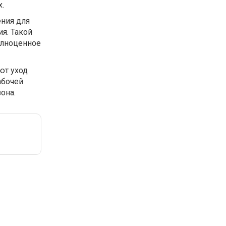
.
ния для
ия. Такой
полноценное
ют уход
абочей
она.