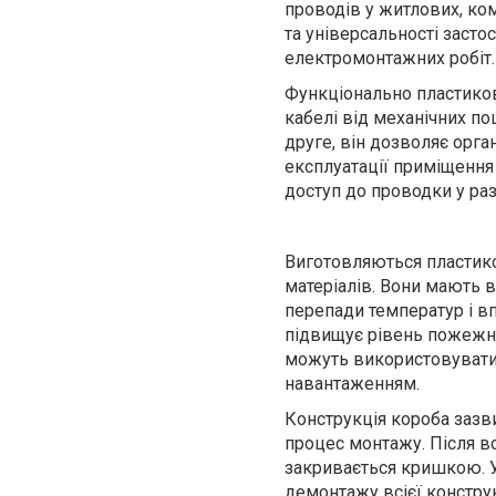
проводів у житлових, ко
та універсальності заст
електромонтажних робіт.
Функціонально пластиков
кабелі від механічних п
друге, він дозволяє орга
експлуатації приміщення 
доступ до проводки у раз
Виготовляються пластико
матеріалів. Вони мають в
перепади температур і вп
підвищує рівень пожежно
можуть використовуватися
навантаженням.
Конструкція короба зазв
процес монтажу. Після вс
закривається кришкою. У
демонтажу всієї конструк