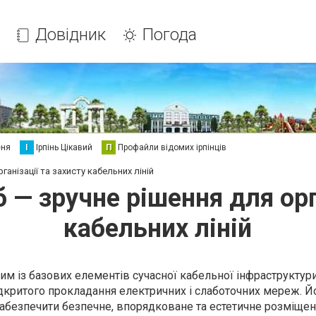
Довідник
Погода
еня
І
Ірпінь Цікавий
П
Профайли відомих ірпінців
анізації та захисту кабельних ліній
 — зручне рішення для орга
кабельних ліній
м із базових елементів сучасної кабельної інфраструктури
дкритого прокладання електричних і слаботочних мереж. Й
абезпечити безпечне, впорядковане та естетичне розміще