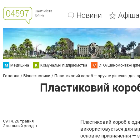
Новини
Афіша
М
Медицина
К
Комунальні підприємства
С
СТО/Шиномонтажі Ірп
Головна
Бізнес новини
Пластиковий короб — зручне рішення для орг
Пластиковий короб
09:14,
26 травня
Пластиковий короб є одни
Загальний розділ
використовується для ві
основне призначення — з