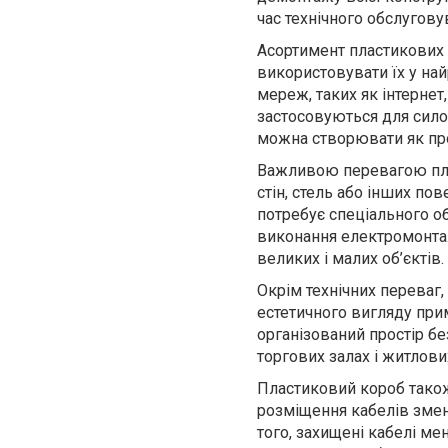
час технічного обслугову
Асортимент пластикових 
використовувати їх у на
мереж, таких як інтернет,
застосовуються для сило
можна створювати як прост
Важливою перевагою плас
стін, стель або інших п
потребує спеціального об
виконання електромонтаж
великих і малих об’єктів.
Окрім технічних переваг
естетичного вигляду при
організований простір бе
торгових залах і житлови
Пластиковий короб тако
розміщення кабелів змен
того, захищені кабелі ме