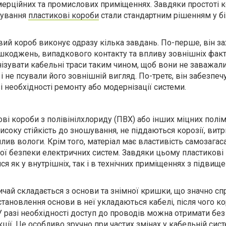
мерційних та промислових приміщеннях. Завдяки простоті к
осування
пластикові короби
стали стандартним рішенням у б
ий короб виконує одразу кілька завдань. По-перше, він з
ошкоджень, випадкового контакту та впливу зовнішніх факт
нізувати кабельні траси таким чином, щоб вони не заважал
і не псували його зовнішній вигляд. По-третє, він забезпеч
і необхідності ремонту або модернізації системи.
ві короби з полівінілхлориду (ПВХ) або інших міцних полі
исоку стійкість до зношування, не піддаються корозії, ви
лив вологи. Крім того, матеріал має властивість самозагас
ї безпеки електричних систем. Завдяки цьому пластикові
 як у внутрішніх, так і в технічних приміщеннях з підвищ
ичай складається з основи та знімної кришки, що значно с
тановлення основи в неї укладаються кабелі, після чого к
 разі необхідності доступ до проводів можна отримати без
ції. Це особливо зручно при частих змінах у кабельній сист