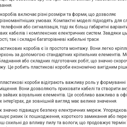
вання.
коробів включає різні розміри та форми, що дозволяє
йрізноманітніших умовах. Компактні моделі підходять для с
 телефонія або сигналізація, тоді як більш габаритні варіант
вих кабелів і комплексних електричних систем. Завдяки ц
і, так і складні багаторівневі кабельні траси.
тикових коробів є їх простота монтажу. Вони легко кріпл
оверхонь за допомогою стандартних кріпильних елементів. 
ладнання або складних підготовчих робіт, що значно скоро
у. Це робить пластикові короби економічно вигідним ріш
, пластикові короби відіграють важливу роль у формуванні
міщення. Вони дозволяють приховати кабелі та створити ак
з зайвих візуальних елементів. Це особливо важливо в офі
х інтер’єрах, де зовнішній вигляд має велике значення.
ж значно підвищує безпеку електричних мереж. Упорядков
шує ризик їх пошкодження, короткого замикання або перег
нш схильні до впливу пилу та вологи, що продовжує термін