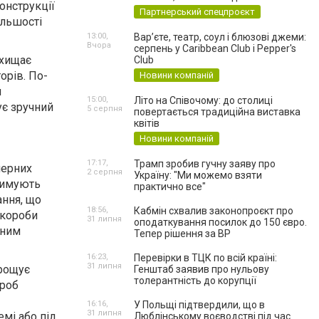
онструкції
Партнерський спецпроєкт
ільшості
13:00,
Вар’єте, театр, соул і блюзові джеми:
Вчора
серпень у Caribbean Club і Pepper's
ахищає
Club
орів. По-
Новини компаній
и
15:00,
Літо на Співочому: до столиці
ує зручний
5 серпня
повертається традиційна виставка
квітів
Новини компаній
17:17,
Трамп зробив гучну заяву про
мерних
2 серпня
Україну: "Ми можемо взяти
тримують
практично все"
ання, що
18:56,
Кабмін схвалив законопроєкт про
 короби
31 липня
оподаткування посилок до 150 євро.
еним
Тепер рішення за ВР
16:23,
Перевірки в ТЦК по всій країні:
31 липня
прощує
Генштаб заявив про нульову
толерантність до корупції
ороб
16:16,
У Польщі підтвердили, що в
31 липня
емі або під
Люблінському воєводстві під час