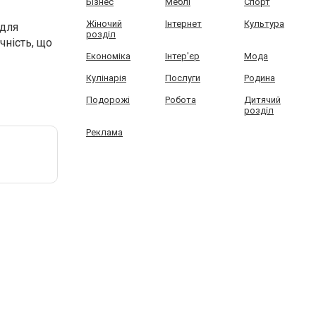
Бізнес
Меблі
Спорт
Жіночий
Інтернет
Культура
 для
розділ
чність, що
Економіка
Інтер'єр
Мода
Кулінарія
Послуги
Родина
Подорожі
Робота
Дитячий
розділ
Реклама