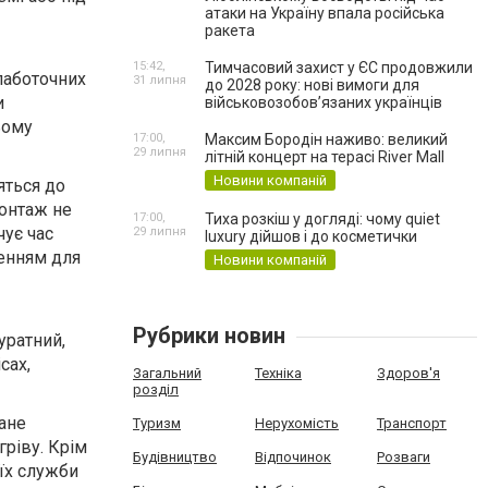
атаки на Україну впала російська
ракета
15:42,
Тимчасовий захист у ЄС продовжили
лаботочних
31 липня
до 2028 року: нові вимоги для
и
військовозобов’язаних українців
ьому
17:00,
Максим Бородін наживо: великий
29 липня
літній концерт на терасі River Mall
Новини компаній
яться до
Монтаж не
17:00,
Тиха розкіш у догляді: чому quiet
чує час
29 липня
luxury дійшов і до косметички
енням для
Новини компаній
Рубрики новин
уратний,
сах,
Загальний
Техніка
Здоров'я
розділ
ане
Туризм
Нерухомість
Транспорт
ріву. Крім
Будівництво
Відпочинок
Розваги
 їх служби