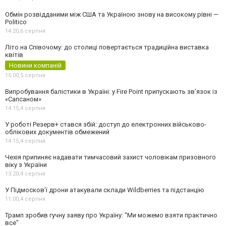
Обмін розвідданими між США та Україною знову на високому рівні —
Politico
14:20,
6 серпня
Літо на Співочому: до столиці повертається традиційна виставка
квітів
Новини компаній
15:00,
5 серпня
Випробування балістики в Україні: у Fire Point припускають зв’язок із
«Сапсаном»
14:15,
4 серпня
У роботі Резерв+ стався збій: доступ до електронних військово-
облікових документів обмежений
14:15,
4 серпня
Чехія припиняє надавати тимчасовий захист чоловікам призовного
віку з України
13:20,
4 серпня
У Підмосков’ї дрони атакували склади Wildberries та підстанцію
11:00,
4 серпня
Трамп зробив гучну заяву про Україну: "Ми можемо взяти практично
все"