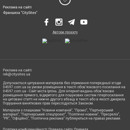
Реклама на сайті
Франшиза "CitySites"
Автори проєкту
Реклама на сайті:
rek@citysites.ua
Допускається цитування матеріалів без отримання попередньої згоди
04597.com.ua за умови розміщення в тексті обов'язкового посилання на
04597.com.ua - Сайт міста Ірпінь. Для інтернет-видань обов'язкове
розміщення прямого, відкритого для пошукових систем гіперпосилання
на цитовані статті не нижче другого абзацу в тексті або в якості джерела.
Порушення виняткових прав переслідується Законом.
Матеріали з плашками "Новини компаній", "Промо", "Партнерський
матеріал", "Партнерський спецпроєкт", "Політичні новини", "Пресреліз",
"PR", "Офіційно", "Політична реклама" публікуються на правах реклами.
Політика конфіденційності
Правила сайту
Правила