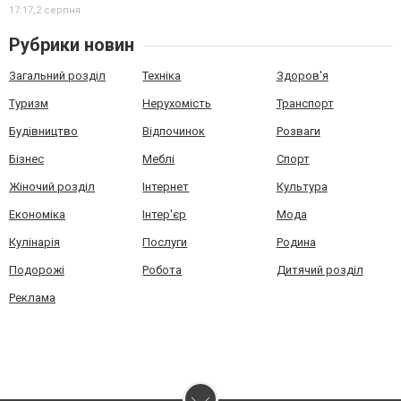
17:17,
2 серпня
Рубрики новин
Загальний розділ
Техніка
Здоров'я
Туризм
Нерухомість
Транспорт
Будівництво
Відпочинок
Розваги
Бізнес
Меблі
Спорт
Жіночий розділ
Інтернет
Культура
Економіка
Інтер'єр
Мода
Кулінарія
Послуги
Родина
Подорожі
Робота
Дитячий розділ
Реклама