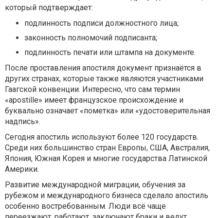
который подтверждает:
подлинность подписи должностного лица;
законность полномочий подписанта;
подлинность печати или штампа на документе.
После проставления апостиля документ признаётся в
других странах, которые также являются участниками
Гаагской конвенции. Интересно, что сам термин
«apostille» имеет французское происхождение и
буквально означает «пометка» или «удостоверительная
надпись».
Сегодня апостиль используют более 120 государств.
Среди них большинство стран Европы, США, Австралия,
Япония, Южная Корея и многие государства Латинской
Америки.
Развитие международной миграции, обучения за
рубежом и международного бизнеса сделало апостиль
особенно востребованным. Люди всё чаще
переезжают, работают, заключают браки и ведут