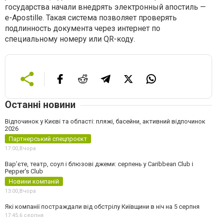
государства начали внедрять электронный апостиль —
e-Apostille. Такая система позволяет проверять
подлинность документа через интернет по
специальному номеру или QR-коду.
Останні новини
Відпочинок у Києві та області: пляжі, басейни, активний відпочинок
2026
Партнерський спецпроєкт
17:00,
Вчора
Вар’єте, театр, соул і блюзові джеми: серпень у Caribbean Club і
Pepper's Club
Новини компаній
13:00,
Вчора
Які компанії постраждали від обстрілу Київщини в ніч на 5 серпня
17:45,
6 серпня