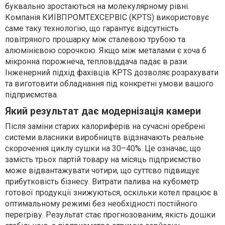
буквально зростаються на молекулярному рівні.
Компанія КИЇВПРОМТЕХСЕРВІС (KPTS) використовує
саме таку технологію, що гарантує відсутність
повітряного прошарку між сталевою трубою та
алюмінієвою сорочкою. Якщо між металами є хоча б
мікронна порожнеча, тепловіддача падає в рази.
Інженерний підхід фахівців KPTS дозволяє розрахувати
та виготовити обладнання під конкретні умови вашого
підприємства.
Який результат дає модернізація камери
Після заміни старих калориферів на сучасні оребрені
системи власники виробництв відзначають реальне
скорочення циклу сушки на 30–40%. Це означає, що
замість трьох партій товару на місяць підприємство
може відвантажувати чотири, що суттєво підвищує
прибутковість бізнесу. Витрати палива на кубометр
готової продукції знижуються, оскільки котел працює в
оптимальному режимі без необхідності постійного
перегріву. Результат стає прогнозованим, якість дошки