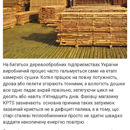
На багатьох деревообробних підприємствах України
виробничий процес часто гальмується саме на етапі
камерної сушки. Котел працює на повну потужність,
дрова або пелети згорають тоннами, а вологість дошки
все одно падає вкрай повільно, затягуючи цикл на
десять або навіть п’ятнадцять днів. Фахівці магазину
KPTS зазначають: основна причина таких затримок
зазвичай криється не в дефіциті палива, а в тому, що
старі сталеві теплообмінники просто не здатні швидко
віддати накопичену енергію повітрю.