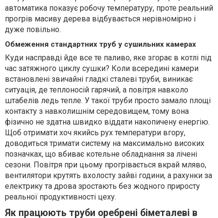
автоматика показує робочу температуру, проте реальний
прогрів масиву дерева відбувається нерівномірно і
дуже повільно.
Обмеження стандартних труб у сушильних камерах
Куди насправді йде все те паливо, яке згорає в котлі під
час затяжного циклу сушки? Коли всередині камери
встановлені звичайні гладкі сталеві труби, виникає
ситуація, де теплоносій гарячий, а повітря навколо
штабелів ледь тепле. У такої труби просто замало площі
контакту з навколишнім середовищем, тому вона
фізично не здатна швидко віддати накопичену енергію.
Щоб отримати хоч якийсь рух температури вгору,
доводиться тримати систему на максимально високих
позначках, що вбиває котельне обладнання за лічені
сезони. Повітря при цьому прогрівається вкрай мляво,
вентилятори крутять вхолосту зайві години, а рахунки за
електрику та дрова зростають без жодного приросту
реальної продуктивності цеху.
Як працюють труби оребрені біметалеві в