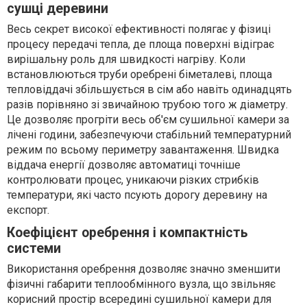
сушці деревини
Весь секрет високої ефективності полягає у фізиці
процесу передачі тепла, де площа поверхні відіграє
вирішальну роль для швидкості нагріву. Коли
встановлюються труби оребрені біметалеві, площа
тепловіддачі збільшується в сім або навіть одинадцять
разів порівняно зі звичайною трубою того ж діаметру.
Це дозволяє прогріти весь об'єм сушильної камери за
лічені години, забезпечуючи стабільний температурний
режим по всьому периметру завантаження. Швидка
віддача енергії дозволяє автоматиці точніше
контролювати процес, уникаючи різких стрибків
температури, які часто псують дорогу деревину на
експорт.
Коефіцієнт оребрення і компактність
системи
Використання оребрення дозволяє значно зменшити
фізичні габарити теплообмінного вузла, що звільняє
корисний простір всередині сушильної камери для