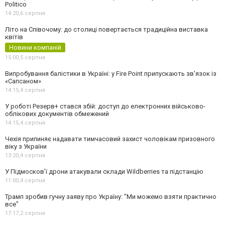
Politico
14:20,
6 серпня
Літо на Співочому: до столиці повертається традиційна виставка
квітів
Новини компаній
15:00,
5 серпня
Випробування балістики в Україні: у Fire Point припускають зв’язок із
«Сапсаном»
14:15,
4 серпня
У роботі Резерв+ стався збій: доступ до електронних військово-
облікових документів обмежений
14:15,
4 серпня
Чехія припиняє надавати тимчасовий захист чоловікам призовного
віку з України
13:20,
4 серпня
У Підмосков’ї дрони атакували склади Wildberries та підстанцію
11:00,
4 серпня
Трамп зробив гучну заяву про Україну: "Ми можемо взяти практично
все"
17:17,
2 серпня