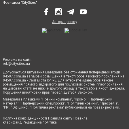
Франшиза "CitySites"
Автори проєкту
Реклама на сайті:
rek@citysites.ua
Допускається цитування матеріалів без отримання попередньої згоди
04597.com.ua за умови розміщення в тексті обов'язкового посилання на
04597.com.ua - Сайт міста Ірпінь. Для інтернет-видань обов'язкове
розміщення прямого, відкритого для пошукових систем гіперпосилання
на цитовані статті не нижче другого абзацу в тексті або в якості джерела.
Порушення виняткових прав переслідується Законом.
Матеріали з плашками "Новини компаній", "Промо", "Партнерський
матеріал", "Партнерський спецпроєкт", "Політичні новини", "Пресреліз",
"PR", "Офіційно", "Політична реклама" публікуються на правах реклами.
Політика конфіденційності
Правила сайту
Правила
класифайд
Редакційна політика