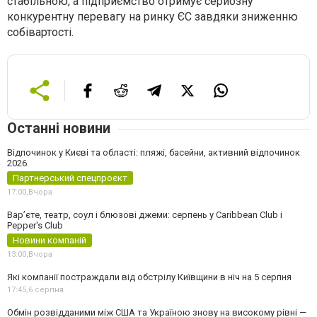
стабільною, а підприємство отримує серйозну
конкурентну перевагу на ринку ЄС завдяки зниженню
собівартості.
Останні новини
Відпочинок у Києві та області: пляжі, басейни, активний відпочинок
2026
Партнерський спецпроєкт
17:00,
Вчора
Вар’єте, театр, соул і блюзові джеми: серпень у Caribbean Club і
Pepper's Club
Новини компаній
13:00,
Вчора
Які компанії постраждали від обстрілу Київщини в ніч на 5 серпня
17:45,
6 серпня
Обмін розвідданими між США та Україною знову на високому рівні —