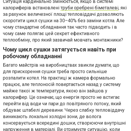
Ситуація кардинально змінюється, якщо в системі
калориферів встановлені
труби оребрені біметалеві
, які
за рахунок величезної площі тепловіддачі дозволяють
скоротити цикл сушки на 30–40% без заміни котла. Але
чому стандартне обладнання так часто підводить і в
чому саме полягає цей секрет ефективного
теплообміну, про який зазвичай мовчать монтажники?
Чому цикл сушки затягується навіть при
робочому обладнанні
Багато майстрів на виробництвах звикли думати, що
для прискорення сушки треба просто сильніше
розпалити котел. На практиці ж камера формально
працює, але теплоносій повертається назад у систему
майже такої ж температури, якою він зайшов у
калорифер. Це означає, що енергія просто не встигає
перейти від води чи пари до повітряного потоку, який
обдуває штабелі деревини. Через слабку тепловіддачу
виникають локальні холодні зони, де волога
консервується всередині дошки, створюючи внутрішні
напруження в матеріалі. Ви отримуєте ситуацію, коли