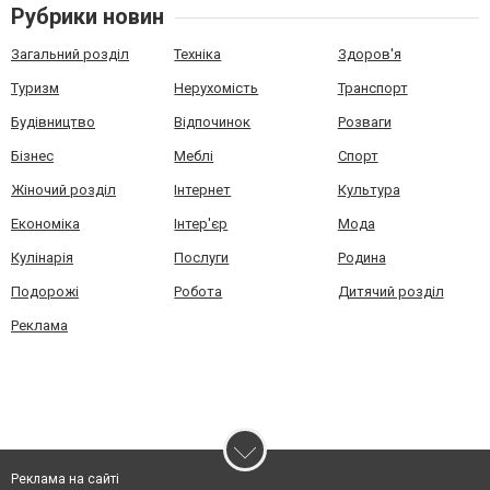
Рубрики новин
Загальний розділ
Техніка
Здоров'я
Туризм
Нерухомість
Транспорт
Будівництво
Відпочинок
Розваги
Бізнес
Меблі
Спорт
Жіночий розділ
Інтернет
Культура
Економіка
Інтер'єр
Мода
Кулінарія
Послуги
Родина
Подорожі
Робота
Дитячий розділ
Реклама
Реклама на сайті