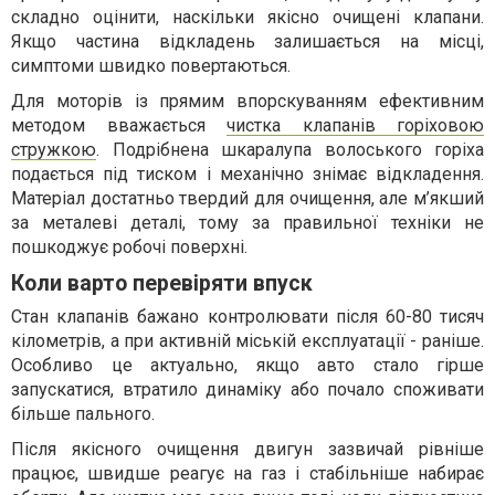
складно оцінити, наскільки якісно очищені клапани.
Якщо частина відкладень залишається на місці,
симптоми швидко повертаються.
Для моторів із прямим впорскуванням ефективним
методом вважається
чистка клапанів горіховою
стружкою
. Подрібнена шкаралупа волоського горіха
подається під тиском і механічно знімає відкладення.
Матеріал достатньо твердий для очищення, але м’якший
за металеві деталі, тому за правильної техніки не
пошкоджує робочі поверхні.
Коли варто перевіряти впуск
Стан клапанів бажано контролювати після 60-80 тисяч
кілометрів, а при активній міській експлуатації - раніше.
Особливо це актуально, якщо авто стало гірше
запускатися, втратило динаміку або почало споживати
більше пального.
Після якісного очищення двигун зазвичай рівніше
працює, швидше реагує на газ і стабільніше набирає