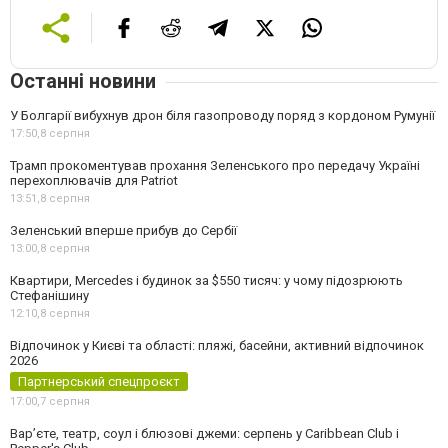
Останні новини
У Болгарії вибухнув дрон біля газопроводу поряд з кордоном Румунії
17:50,
8 серпня
Трамп прокоментував прохання Зеленського про передачу Україні
перехоплювачів для Patriot
13:51,
8 серпня
Зеленський вперше прибув до Сербії
13:00,
8 серпня
Квартири, Mercedes і будинок за $550 тисяч: у чому підозрюють
Стефанішину
12:10,
8 серпня
Відпочинок у Києві та області: пляжі, басейни, активний відпочинок
2026
Партнерський спецпроєкт
17:00,
7 серпня
Вар’єте, театр, соул і блюзові джеми: серпень у Caribbean Club і