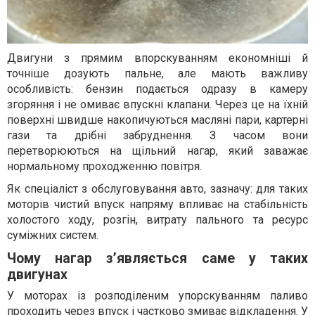
Двигуни з прямим впорскуванням економніші й
точніше дозують пальне, але мають важливу
особливість: бензин подається одразу в камеру
згоряння і не омиває впускні клапани. Через це на їхній
поверхні швидше накопичуються масляні пари, картерні
гази та дрібні забруднення. З часом вони
перетворюються на щільний нагар, який заважає
нормальному проходженню повітря.
Як спеціаліст з обслуговування авто, зазначу: для таких
моторів чистий впуск напряму впливає на стабільність
холостого ходу, розгін, витрату пального та ресурс
суміжних систем.
Чому нагар з’являється саме у таких
двигунах
У моторах із розподіленим упорскуванням паливо
проходить через впуск і частково змиває відкладення. У