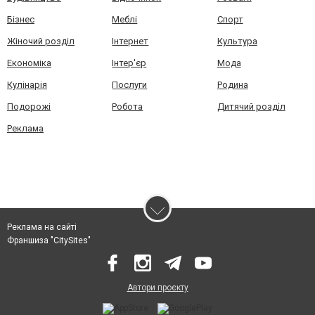
Бізнес
Меблі
Спорт
Жіночий розділ
Інтернет
Культура
Економіка
Інтер'єр
Мода
Кулінарія
Послуги
Родина
Подорожі
Робота
Дитячий розділ
Реклама
Реклама на сайті
Франшиза "CitySites"
Автори проєкту