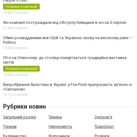
Pepper's Club
Новини компаній
13:00,
7 серпня
Які компанії постраждали від обстрілу Київщини в ніч на 5 серпня
17:45,
6 серпня
Обмін розвідданими між США та Україною знову на високому рівні —
Politico
14:20,
6 серпня
Літо на Співочому: до столиці повертається традиційна виставка
квітів
Новини компаній
15:00,
5 серпня
Випробування балістики в Україні: у Fire Point припускають зв’язок із
«Сапсаном»
14:15,
4 серпня
Рубрики новин
Загальний розділ
Техніка
Здоров'я
Туризм
Нерухомість
Транспорт
Будівництво
Відпочинок
Розваги