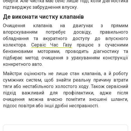
оберти. Але чистка має сенс лише тоді, коли діагностика
підтверджує забруднення впуску.
Де виконати чистку клапанів
Очищення клапанів на двигунах з прямим
впорскуванням потребує досвіду, правильного
обладнання та акуратного доступу до впускного
колектора.
Сервіс Час Газу
працює з сучасними
бензиновими моторами, проводить діагностику та
підбирає метод очищення з урахуванням конструкції
конкретного авто.
Майстри оцінюють не лише стан клапанів, а й роботу
суміжних систем, щоб знайти реальну причину втрати
тяги або нестабільного холостого ходу. Також сервісний
підхід важливий для профілактики, адже після
очищення можна вчасно помітити зношені шланги,
підсос повітря або інші дрібні несправності.