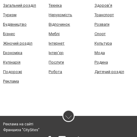
Загальний розділ
Техніка
Здоров'я
Туризм
Нерухомість
Транспорт
Будівництво
Відпочинок
Розваги
Бізнес
Меблі
Спорт
Жіночий розділ
Інтернет
Культура
Економіка
Інтер'єр
Мода
Кулінарія
Послуги
Родина
Подорожі
Робота
Дитячий розділ
Реклама
Реклама на сайті
Франшиза "CitySites"