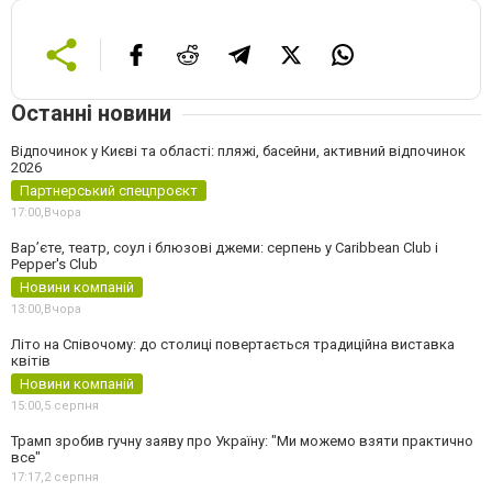
Останні новини
Відпочинок у Києві та області: пляжі, басейни, активний відпочинок
2026
Партнерський спецпроєкт
17:00,
Вчора
Вар’єте, театр, соул і блюзові джеми: серпень у Caribbean Club і
Pepper's Club
Новини компаній
13:00,
Вчора
Літо на Співочому: до столиці повертається традиційна виставка
квітів
Новини компаній
15:00,
5 серпня
Трамп зробив гучну заяву про Україну: "Ми можемо взяти практично
все"
17:17,
2 серпня