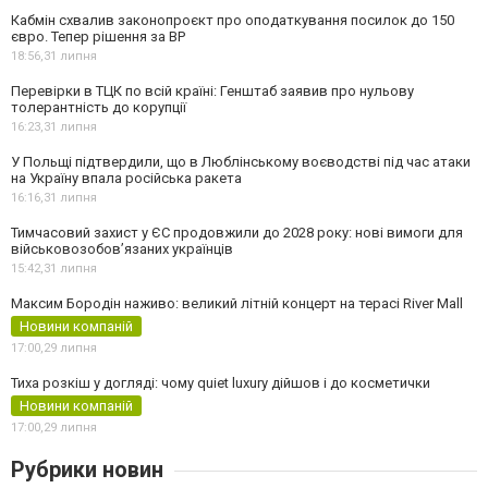
Кабмін схвалив законопроєкт про оподаткування посилок до 150
євро. Тепер рішення за ВР
18:56,
31 липня
Перевірки в ТЦК по всій країні: Генштаб заявив про нульову
толерантність до корупції
16:23,
31 липня
У Польщі підтвердили, що в Люблінському воєводстві під час атаки
на Україну впала російська ракета
16:16,
31 липня
Тимчасовий захист у ЄС продовжили до 2028 року: нові вимоги для
військовозобов’язаних українців
15:42,
31 липня
Максим Бородін наживо: великий літній концерт на терасі River Mall
Новини компаній
17:00,
29 липня
Тиха розкіш у догляді: чому quiet luxury дійшов і до косметички
Новини компаній
17:00,
29 липня
Рубрики новин