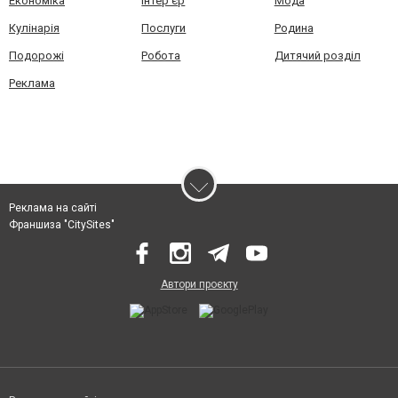
Економіка
Інтер'єр
Мода
Кулінарія
Послуги
Родина
Подорожі
Робота
Дитячий розділ
Реклама
Реклама на сайті
Франшиза "CitySites"
Автори проєкту