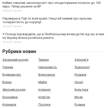
Кабмін схвалив законопроєкт про оподаткування посилок до 150
євро. Тепер рішення за ВР
18:56,
31 липня
Перевірки в ТЦК по всій країні: Генштаб заявив про нульову
толерантність до корупції
16:23,
31 липня
У Польщі підтвердили, що в Люблінському воєводстві під час атаки
на Україну впала російська ракета
16:16,
31 липня
Рубрики новин
Загальний розділ
Техніка
Здоров'я
Туризм
Нерухомість
Транспорт
Будівництво
Відпочинок
Розваги
Бізнес
Меблі
Спорт
Жіночий розділ
Інтернет
Культура
Економіка
Інтер'єр
Мода
Кулінарія
Послуги
Родина