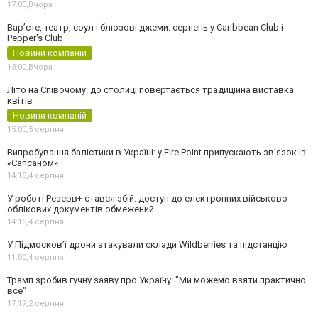
17:00,
Вчора
Вар’єте, театр, соул і блюзові джеми: серпень у Caribbean Club і
Pepper's Club
Новини компаній
13:00,
Вчора
Літо на Співочому: до столиці повертається традиційна виставка
квітів
Новини компаній
15:00,
5 серпня
Випробування балістики в Україні: у Fire Point припускають зв’язок із
«Сапсаном»
14:15,
4 серпня
У роботі Резерв+ стався збій: доступ до електронних військово-
облікових документів обмежений
14:15,
4 серпня
У Підмосков’ї дрони атакували склади Wildberries та підстанцію
11:00,
4 серпня
Трамп зробив гучну заяву про Україну: "Ми можемо взяти практично
все"
17:17,
2 серпня