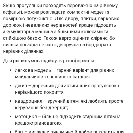
Якщо прогулянки проходять переважно на рівному
асфальті, можна розглядати компактні моделі з
помірною потужністю. Для двору, плитки, паркових
доріжок і невеликих нерівностей краще підходить
акумуляторна машина з більшими колесами та
стійкішою базою. Також варто оцінити кліренс, бо
низька посадка не завжди зручна на бордюрах і
нерівних ділянках.
Для різних умов підійдуть різні формати:
легкова модель – гарний варіант для рівних
майданчиків і спокійного катання;
джип – доречний для активніших прогулянок і
нерівнішого покриття;
квадроцикл – зручний дітям, які люблять просте
керування без дверцят;
мотоцикл – більше підходить старшим дітям із
кращою рівновагою;
багі – виглядає динамічно й добре підходить для