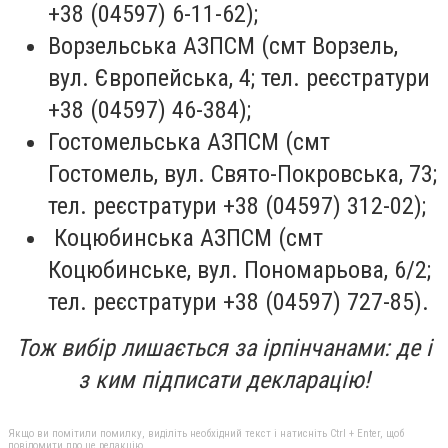
+38 (04597) 6-11-62);
Ворзельська АЗПСМ (смт Ворзель,
вул. Європейська, 4; тел. реєстратури
+38 (04597) 46-384);
Гостомельська АЗПСМ (смт
Гостомель, вул. Свято-Покровська, 73;
тел. реєстратури +38 (04597) 312-02);
Коцюбинська АЗПСМ (смт
Коцюбинське, вул. Пономарьова, 6/2;
тел. реєстратури +38 (04597) 727-85).
Тож вибір лишається за ірпінчанами: де і
з ким підписати декларацію!
Якщо ви помітили помилку, виділіть необхідний текст і натисніть Ctrl + Enter, щоб
повідомити про це редакцію