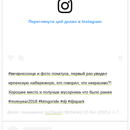
Переглянути цей допис в Instagram
#вечірнєсонце и фото покатуха, первый раз увидел
ирпенскую набережную, кто говорил, что некрасиво?!
Хорошее место и получше мусорника что было ранее
#motoyear2018 #ktmgoride #dji #djispark
Допис, поширений
mrZhesin
(@zhesin)
10 Лис 2018 р. о 7:28 PST