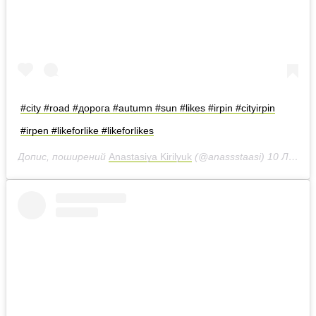
#city #road #дорога #autumn #sun #likes #irpin #cityirpin
#irpen #likeforlike #likeforlikes
Допис, поширений
Anastasiya Kirilyuk
(@anassstaasi)
10 Лис 2018 р. о 3:16 PST