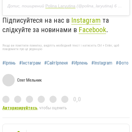
Допис, поширений
Polina Laryutina
(@polina_laryutina)
6 Лис 2018 р. о 11:23 PST
Підписуйтеся на нас в
Instagram
та
слідкуйте за новинами в
Facebook
.
Якщо ви помітили помилку, виділіть необхідний текст і натисніть Ctrl + Enter, щоб
повідомити про це редакцію
#Ірпінь
#Інстаграм
#СайтІрпеня
#Ирпень
#Instagram
#Фото
Олег Мельник
0,0
Авторизируйтесь
, чтобы оценить