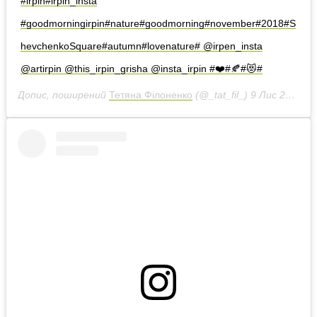
#irpin#irpin_insta
#goodmorningirpin#nature#goodmorning#november#2018#S
hevchenkoSquare#autumn#lovenature# @irpen_insta
@artirpin @this_irpin_grisha @insta_irpin #❤️#🍂#😻#
Допис, поширений
Тетяна Філоненко
(@_tat_fil_)
9 Лис 2018 р. о 12:23 PST