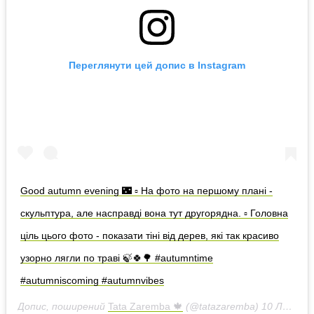
Переглянути цей допис в Instagram
Good autumn evening 🌃 ▫ На фото на першому плані -
скульптура, але насправді вона тут другорядна. ▫ Головна
ціль цього фото - показати тіні від дерев, які так красиво
узорно лягли по траві 🍃🍀🌳 #autumntime
#autumniscoming #autumnvibes
Допис, поширений
Tata Zaremba 🍁
(@tatazaremba)
10 Лис 2018 р. о 11:33 PST