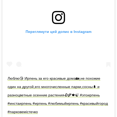
Переглянути цей допис в Instagram
Люблю😘 Ирпень за его красивые дома🏡,не похожие
один на другой,его многочисленные парки,сосны🌲 и
разноцветные осенние растения🥀🌾🍁🍃 #этоирпень
#инстаирпень #ирпень #любимыйирпень #красивыйгород
#парковемiстечко