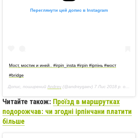
Переглянути цей допис в Instagram
Мост, мостик и иней.. #irpin_insta #irpin #ірпінь #мост
#bridge
Допис, поширений
Andrey
(@andreygaev)
7 Лис 2018 р. о 9:40 PST
Читайте також:
Проїзд в маршрутках
подорожчав: чи згодні ірпінчани платити
більше