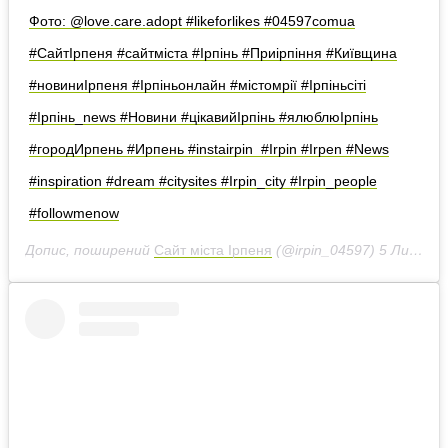
Фото: @love.care.adopt #likeforlikes #04597comua
#СайтІрпеня #сайтміста #Ірпінь #Приірпіння #Київщина
#новиниІрпеня #Ірпіньонлайн #містомрії #Ірпіньсіті
#Ірпінь_news #Новини #цікавийІрпінь #ялюблюІрпінь
#городИрпень #Ирпень #instairpin #Irpin #Irpen #News
#inspiration #dream #citysites #Irpin_city #Irpin_people
#followmenow
Допис, поширений
Сайт міста Ірпеня
(@irpin_04597)
5 Лис 2018 р. о 11:24 PST