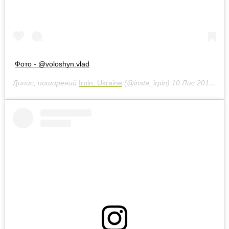
Фото - @voloshyn.vlad
Допис, поширений
Irpin, Ukraine
(@insta_irpin)
10 Лис 2018 р. о 3:36 PST