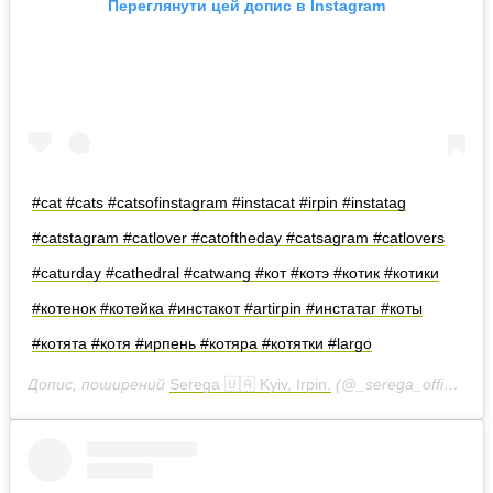
Переглянути цей допис в Instagram
#cat #cats #catsofinstagram #instacat #irpin #instatag
#catstagram #catlover #catoftheday #catsagram #catlovers
#caturday #cathedral #catwang #кот #котэ #котик #котики
#котенок #котейка #инстакот #artirpin #инстатаг #коты
#котята #котя #ирпень #котяра #котятки #largo
Допис, поширений
Serega 🇺🇦 Kyiv, Irpin.
(@_serega_official)
8 