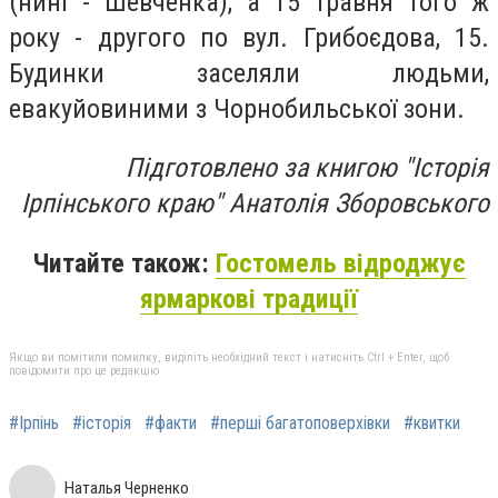
(нині - Шевченка), а 15 травня того ж
року - другого по вул. Грибоєдова, 15.
Будинки заселяли людьми,
евакуйовиними з Чорнобильської зони.
Підготовлено за книгою "Історія
Ірпінського краю" Анатолія Зборовського
Читайте також:
Гостомель відроджує
ярмаркові традиції
Якщо ви помітили помилку, виділіть необхідний текст і натисніть Ctrl + Enter, щоб
повідомити про це редакцію
#Ірпінь
#історія
#факти
#перші багатоповерхівки
#квитки
Наталья Черненко