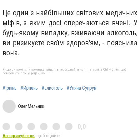
Це один з найбільших світових медичних
міфів, з яким досі сперечаються вчені. У
будь-якому випадку, вживаючи алкоголь,
ви ризикуєте своїм здоров'ям, - пояснила
вона.
Якщо ви помітили помилку, виділіть необхідний текст і натисніть Ctrl + Enter, щоб
повідомити про це редакцію
#Ірпінь
#Ирпень
#алкоголь
#Уляна Супрун
Олег Мельник
0,0
Авторизуйтесь
, щоб оцінити