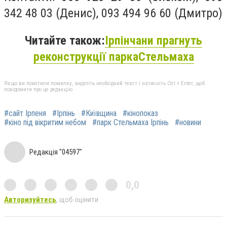
342 48 03 (Денис), 093 494 96 60 (Дмитро)
Читайте також:
Ірпінчани прагнуть
реконструкції
парка
Стельмаха
Якщо ви помітили помилку, виділіть необхідний текст і натисніть Ctrl + Enter, щоб
повідомити про це редакцію
#сайт Ірпеня
#Ірпінь
#Київщина
#кінопоказ
#кіно під вікритим небом
#парк Стельмаха Ірпінь
#новини
Редакція "04597"
0,0
Авторизуйтесь
, щоб оцінити