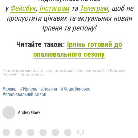
у
Фейсбук
,
Інстаграм
та
Телеграм
, щоб не
пропустити цікавих та актуальних новин
Ірпеня та регіону!
Читайте також:
Ірпінь готовий до
опалювального сезону
Якщо ви помітили помилку, виділіть необхідний текст і натисніть Ctrl + Enter, щоб
повідомити про це редакцію
#Ірпінь
#Ирпень
#новини
#Коцюбинське
#опалювальний сезон
Andrey Gaev
0,0