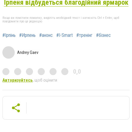
Ірпеня відбудеться благодійний ярмарок
Якщо ви помітили помилку, виділіть необхідний текст і натисніть Ctrl + Enter, щоб
повідомити про це редакцію
#Ірпінь
#Ирпень
#анонс
#I-Smart
#тренінг
#бізнес
Andrey Gaev
0,0
Авторизуйтесь
, щоб оцінити