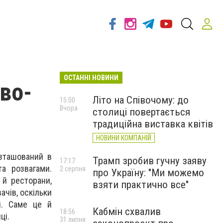
ОСТАННІ НОВИНИ
ово-
Літо на Співочому: до
15:00
Вчора
столиці повертається
традиційна виставка квітів
НОВИНИ КОМПАНІЙ
озташований в
Трамп зробив гучну заяву
17:17
та розвагами.
2 серпня
про Україну: "Ми можемо
 й ресторани,
взяти практично все"
ачів, оскільки
і. Саме це й
Кабмін схвалив
18:56
ці.
31 липня