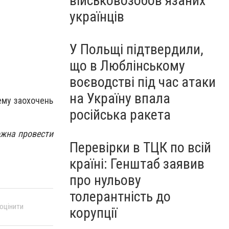
військовозобов’язаних
українців
У Польщі підтвердили,
що в Люблінському
воєводстві під час атаки
на Україну впала
ему заохочень
російська ракета
ожна провести
Перевірки в ТЦК по всій
країні: Генштаб заявив
про нульову
толерантність до
 оцінити
корупції