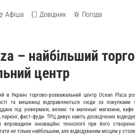
Афіша
Довідник
Погода
aza – найбiльший торг
ьний центр
й в Україні торгово-розважальний центр Ocean Plaza р
 Гості та мешканці відправляються сюди за покупками 
ддана під універмаги, великі та маленькі магазини, кафе
 паркінг, фаст-фуди. ТРЦ дивує навіть досвідчених відвідув
 впровадили інноваційні технології при його створенн
тати не тільки найбільшим, але відвідуваним місцем у столи