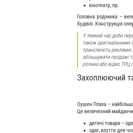
кінотеатр, пр.
Головна родзинка – вел
будівлі. Конструкція опер
У темний час доби пер
також оригінальними і
транслюють рекламні 
збільшувати продажі т
ролика або відео ТРЦ п
Захоплюючий та
Оушен Плаза – найбільши
Це величезний майданчик
дитячі товари – одя
одяг, взуття для чол