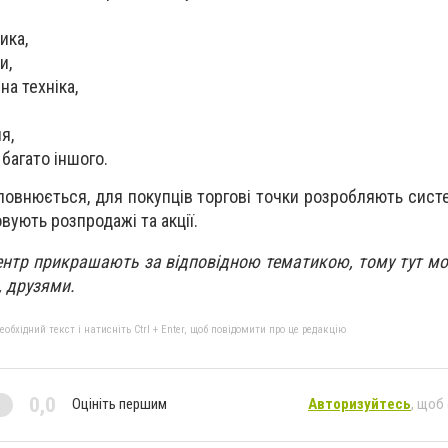
ика,
и,
на техніка,
я,
 багато іншого.
повнюється, для покупців торгові точки розробляють сист
вують розпродажі та акції.
центр прикрашають за відповідною тематикою, тому тут м
, друзями.
бхідний текст і натисніть Ctrl + Enter, щоб повідомити про це редакцію
0,0
Оцініть першим
Авторизуйтесь
, щоб