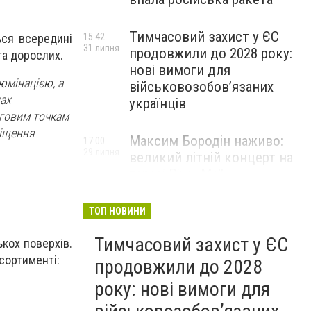
Тимчасовий захист у ЄС
15:42
ься всередині
31 липня
продовжили до 2028 року:
 та дорослих.
нові вимоги для
юмінацією, а
військовозобов’язаних
нах
українців
рговим точкам
міщення
Максим Бородін наживо:
17:00
29 липня
великий літній концерт на
терасі River Mall
НОВИНИ КОМПАНІЙ
ТОП НОВИНИ
Тимчасовий захист у ЄС
кох поверхів.
сортименті:
продовжили до 2028
року: нові вимоги для