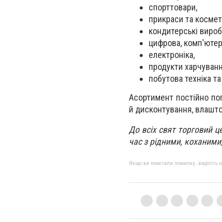
спорттовари,
прикраси та космет
кондитерські вироб
цифрова, комп'ютер
електроніка,
продукти харчуванн
побутова техніка та
Асортимент постійно по
й дисконтування, влашто
До всіх свят торговий 
час з рідними, коханими
Якщо ви помітили помилку, виділіть нео