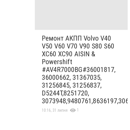
Ремонт АКПП Volvo V40
V50 V60 V70 V90 S80 S60
XC60 XC90 AISIN &
Powershift
#AV4R7000BG#36001817,
36000662, 31367035,
31256845, 31256837,
D5244T,8251720,
3073948,9480761,8636197,306
1
10:16, 31 липня