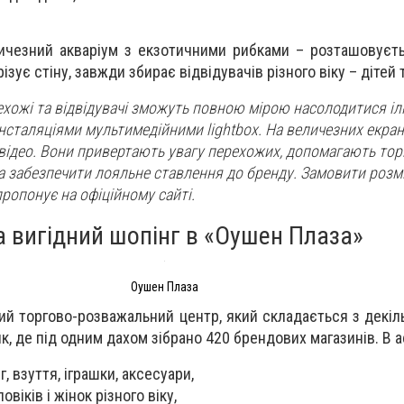
ичезний акваріум з екзотичними рибками – розташовуєт
ізує стіну, завжди збирає відвідувачів різного віку – дітей
ехожі та відвідувачі зможуть повною мірою насолодитися іл
нсталяціями мультимедійними lightbox. На величезних екра
відео. Вони привертають увагу перехожих, допомагають то
а забезпечити лояльне ставлення до бренду. Замовити роз
ропонує на офіційному сайті.
 вигідний шопінг в «Оушен Плаза»
Оушен Плаза
й торгово-розважальний центр, який складається з декіль
, де під одним дахом зібрано 420 брендових магазинів. В а
г, взуття, іграшки, аксесуари,
овіків і жінок різного віку,