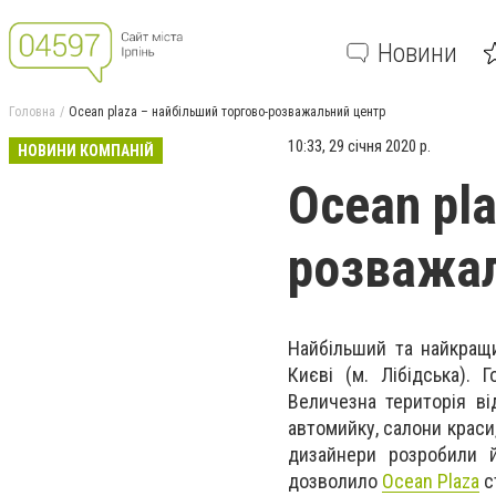
Новини
Головна
Ocean plaza – найбiльший торгово-розважальний центр
10:33, 29 січня 2020 р.
НОВИНИ КОМПАНІЙ
Ocean pl
розважал
Найбільший та найкращи
Києві (м. Лібідська).
Величезна територія ві
автомийку, салони краси,
дизайнери розробили й
дозволило
Ocean Plaza
с