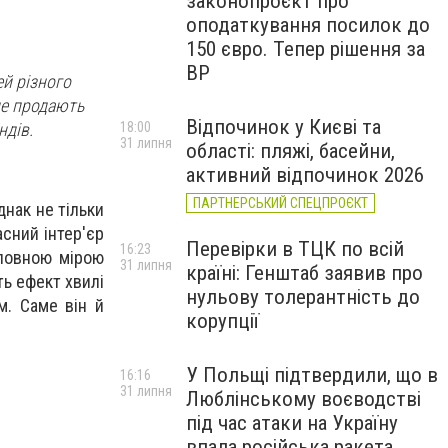
законопроєкт про
оподаткування посилок до
150 євро. Тепер рішення за
ВР
й різного
 де продають
Відпочинок у Києві та
ндів.
18:00
31 липня
області: пляжі, басейни,
активний відпочинок 2026
ПАРТНЕРСЬКИЙ СПЕЦПРОЄКТ
днак не тільки
асний інтер'єр
Перевірки в ТЦК по всій
16:23
 повною мірою
31 липня
країні: Генштаб заявив про
ть ефект хвилі
нульову толерантність до
м. Саме він й
корупції
У Польщі підтвердили, що в
16:16
31 липня
Люблінському воєводстві
під час атаки на Україну
впала російська ракета