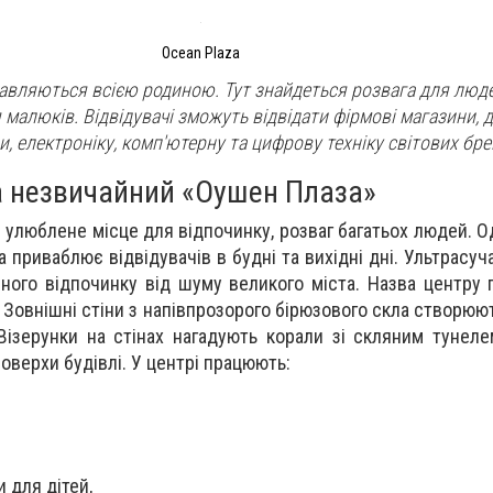
Ocean Plaza
авляються всією родиною. Тут знайдеться розвага для люде
ля малюків. Відвідувачі зможуть відвідати фірмові магазини,
ри, електроніку, комп'ютерну та цифрову техніку світових бре
а незвичайний «Оушен Плаза»
– улюблене місце для відпочинку, розваг багатьох людей. О
 приваблює відвідувачів в будні та вихідні дні. Ультрасуч
ного відпочинку від шуму великого міста. Назва центру
. Зовнішні стіни з напівпрозорого бірюзового скла створюю
 Візерунки на стінах нагадують корали зі скляним тунеле
поверхи будівлі. У центрі працюють:
 для дітей,