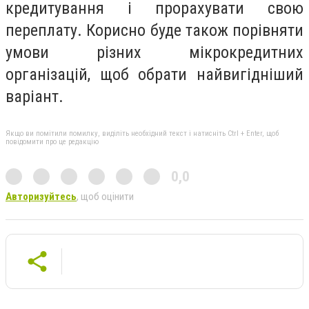
кредитування і прорахувати свою
переплату. Корисно буде також порівняти
умови різних мікрокредитних
організацій, щоб обрати найвигідніший
варіант.
Якщо ви помітили помилку, виділіть необхідний текст і натисніть Ctrl + Enter, щоб
повідомити про це редакцію
0,0
Авторизуйтесь
, щоб оцінити