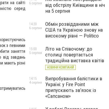
рати на сайті
6 серпня
від обстрілу Київщини в ніч
рністю серед
на 5 серпня
Обмін розвідданими між
14:20
6 серпня
США та Україною знову на
високому рівні — Politico
користуючись
вок з певними
Літо на Співочому: до
15:00
обити заняття
5 серпня
столиці повертається
о від завдань
традиційна виставка квітів
ви мають різні
НОВИНИ КОМПАНІЙ
Випробування балістики в
14:15
4 серпня
Україні: у Fire Point
дотримуватись
припускають зв’язок із
«Сапсаном»