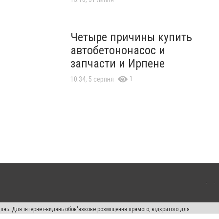
Четыре причины купить
автобетононасос и
запчасти и Ирпене
1
10:34, 5 серпня
пінь. Для інтернет-видань обов'язкове розміщення прямого, відкритого для