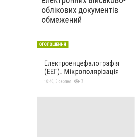
електронних військово-
облікових документів
обмежений
ОГОЛОШЕННЯ
Електроенцефалографія
(ЕЕГ). Мікрополярізація
3
10:40, 5 серпня