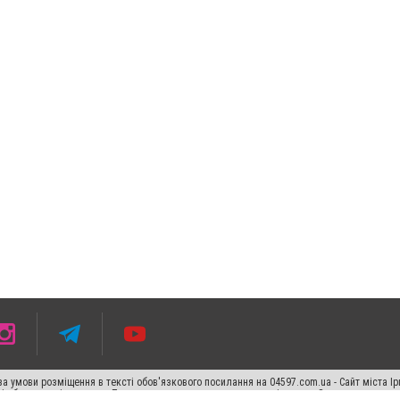
 умови розміщення в тексті обов'язкового посилання на 04597.com.ua - Сайт міста Ір
сті або в якості джерела. Порушення виняткових прав переслідується Законом.