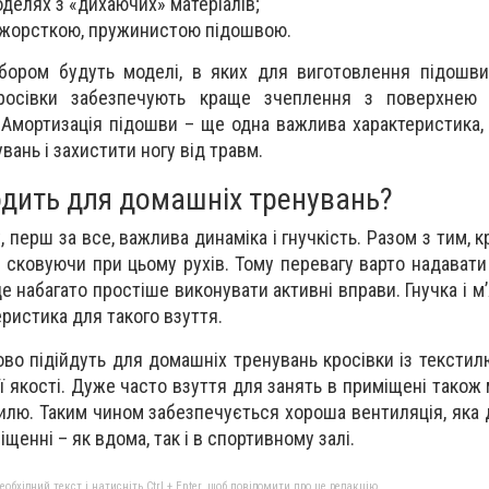
делях з «дихаючих» матеріалів;
з жорсткою, пружинистою підошвою.
ибором будуть моделі, в яких для виготовлення підошв
 кросівки забезпечують краще зчеплення з поверхнею
 Амортизація підошви – ще одна важлива характеристика,
ань і захистити ногу від травм.
одить для домашніх тренувань?
 перш за все, важлива динаміка і гнучкість. Разом з тим, 
 сковуючи при цьому рухів. Тому перевагу варто надавати
е набагато простіше виконувати активні вправи. Гнучка і м
ристика для такого взуття.
ово підійдуть для домашніх тренувань кросівки із текстил
ї якості. Дуже часто взуття для занять в приміщені також
тилю. Таким чином забезпечується хороша вентиляція, яка
іщенні – як вдома, так і в спортивному залі.
бхідний текст і натисніть Ctrl + Enter, щоб повідомити про це редакцію