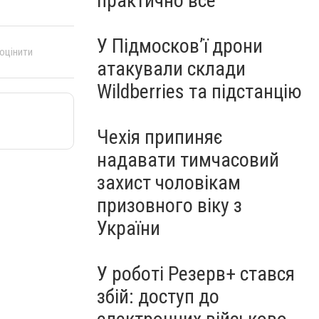
практично все"
У Підмосков’ї дрони
 оцінити
атакували склади
Wildberries та підстанцію
Чехія припиняє
надавати тимчасовий
захист чоловікам
призовного віку з
України
У роботі Резерв+ стався
збій: доступ до