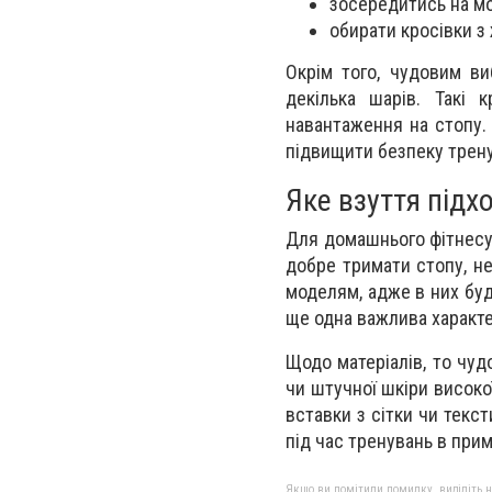
зосередитись на мо
обирати кросівки 
Окрім того, чудовим в
декілька шарів. Такі
навантаження на стопу.
підвищити безпеку тренув
Яке взуття підх
Для домашнього фітнесу,
добре тримати стопу, не
моделям, адже в них буд
ще одна важлива характе
Щодо матеріалів, то чуд
чи штучної шкіри високо
вставки з сітки чи текс
під час тренувань в прим
Якщо ви помітили помилку, виділіть нео