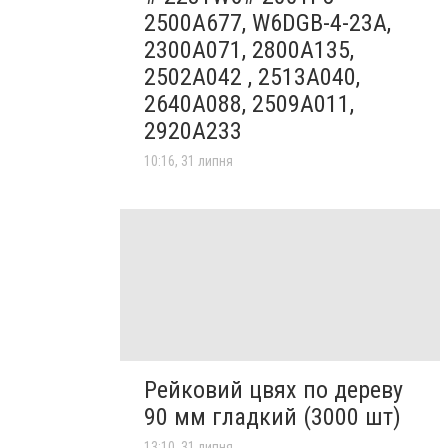
2500A677, W6DGB-4-23A,
2300A071, 2800A135,
2502A042 , 2513A040,
2640A088, 2509A011,
2920A233
10:16, 31 липня
Рейковий цвях по дереву
90 мм гладкий (3000 шт)
13:10, 31 липня