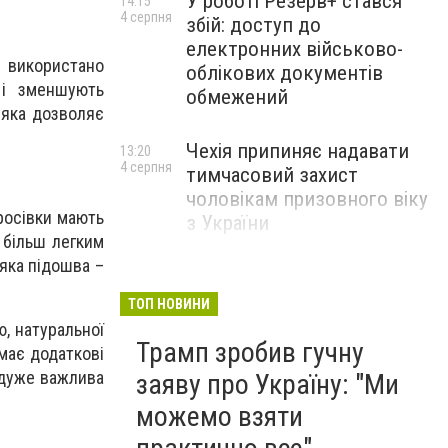
У роботі Резерв+ стався
14:15
4 серпня
збій: доступ до
електронних військово-
и використано
облікових документів
 і зменшують
обмежений
 яка дозволяє
Чехія припиняє надавати
13:20
4 серпня
тимчасовий захист
чоловікам призовного віку
кросівки мають
з України
 більш легким
’яка підошва –
ТОП НОВИНИ
ю, натуральної
Трамп зробив гучну
 має додаткові
 дуже важлива
заяву про Україну: "Ми
можемо взяти