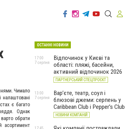
ОСТАННІ НОВИНИ
х
Відпочинок у Києві та
17:00
7 серпня
області: пляжі, басейни,
активний відпочинок 2026
ПАРТНЕРСЬКИЙ СПЕЦПРОЄКТ
ннями. Чимало
Вар’єте, театр, соул і
13:00
і налаштовані
7 серпня
блюзові джеми: серпень у
стах є багато
Caribbean Club і Pepper's Club
ряддя. Однак
НОВИНИ КОМПАНІЙ
 варто обрати
й асортимент
Які компанії постраждали
17:45