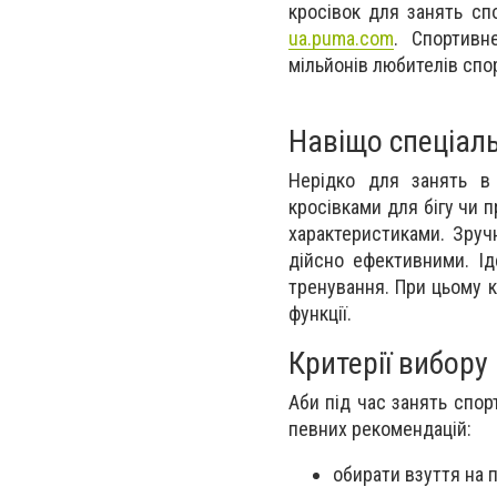
кросівок для занять спо
ua.puma.com
. Спортивн
мільйонів любителів спор
Навіщо спеціаль
Нерідко для занять в 
кросівками для бігу чи 
характеристиками. Зруч
дійсно ефективними. Ід
тренування. При цьому к
функції.
Критерії вибору
Аби під час занять спор
певних рекомендацій:
обирати взуття на п