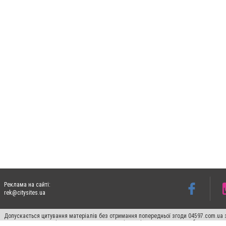
Реклама на сайті:
rek@citysites.ua
Допускається цитування матеріалів без отримання попередньої згоди 04597.com.ua за
пошукових систем гіперпосилання на цитовані статті не нижче другого абзацу в тек