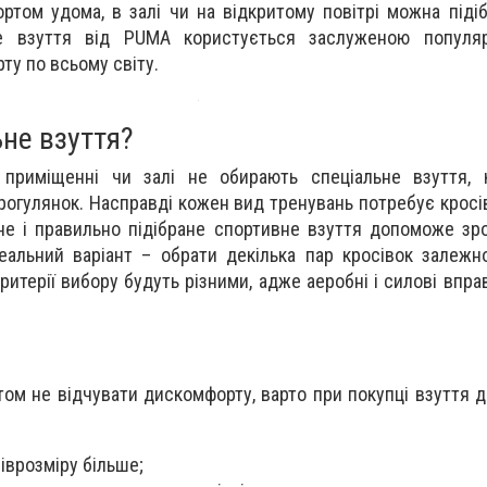
ртом удома, в залі чи на відкритому повітрі можна підіб
е взуття від PUMA користується заслуженою популя
ту по всьому світу.
не взуття?
приміщенні чи залі не обирають спеціальне взуття, 
прогулянок. Насправді кожен вид тренувань потребує кросі
не і правильно підібране спортивне взуття допоможе зр
еальний варіант – обрати декілька пар кросівок залежн
ритерії вибору будуть різними, адже аеробні і силові впра
том не відчувати дискомфорту, варто при покупці взуття 
іврозміру більше;