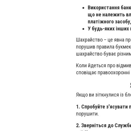
Використання банкі
що не належить вл
платіжного засобу,
У будь-яких інших
Шахрайство – це явна пр
порушив правила букмек
шахрайство буває різним
Коли йдеться про відмива
сповіщає правоохоронні 
Якщо ви зіткнулися із б
1. Спробуйте з'ясувати
порушити.
2. Зверніться до Служб