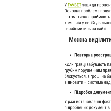
У
FAVBET
завжди пропону
Основна проблема поляга
автоматично приймають в
компанія у своїй діяльн
ознайомитись на сайті.
Можна виділити
Повторна реєстрац
Коли гравці забувають па
грубим порушенням прави
блокується, а гроші на 
відновити – система наді
Підробка документі
У разі встановленні фак
підроблених документів 