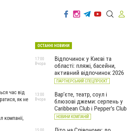
ОСТАННІ НОВИНИ
Відпочинок у Києві та
17:00
Вчора
області: пляжі, басейни,
активний відпочинок 2026
ПАРТНЕРСЬКИЙ СПЕЦПРОЄКТ
ься час від
Вар’єте, театр, соул і
13:00
ратися, як не
Вчора
блюзові джеми: серпень у
Caribbean Club і Pepper's Club
НОВИНИ КОМПАНІЙ
 компанії,
Літо на Співочому: до
15:00