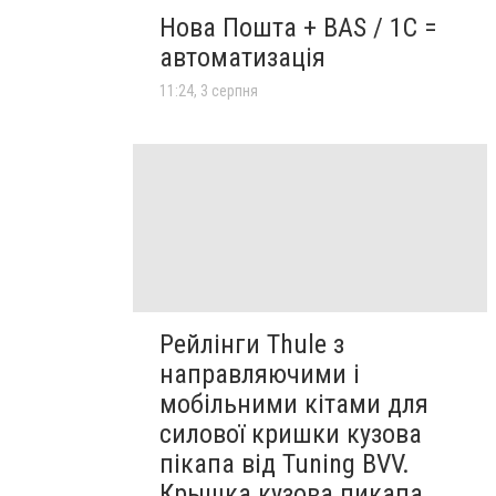
Нова Пошта + BAS / 1C =
автоматизація
11:24, 3 серпня
Рейлінги Thule з
направляючими і
мобільними кітами для
силової кришки кузова
пікапа від Tuning BVV.
Крышка кузова пикапа,