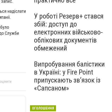
практично все"
 запис.
ься надіслати
У роботі Резерв+ стався
панії.
збій: доступ до
 було
електронних військово-
 до Служби
облікових документів
обмежений
Випробування балістики
в Україні: у Fire Point
припускають зв’язок із
 оцінити
«Сапсаном»
ОГОЛОШЕННЯ