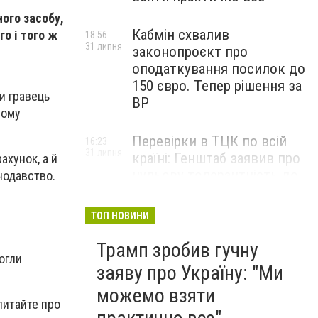
ного засобу,
Кабмін схвалив
о і того ж
18:56
31 липня
законопроєкт про
оподаткування посилок до
150 євро. Тепер рішення за
и гравець
ВР
чому
Перевірки в ТЦК по всій
16:23
31 липня
країні: Генштаб заявив про
ахунок, а й
нульову толерантність до
нодавство.
корупції
ТОП НОВИНИ
Трамп зробив гучну
могли
заяву про Україну: "Ми
можемо взяти
питайте про