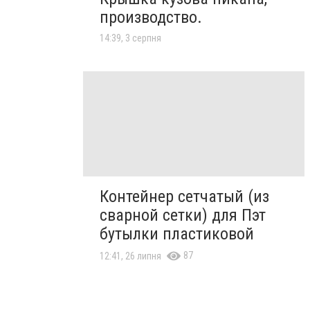
производство.
14:39, 3 серпня
Контейнер сетчатый (из
сварной сетки) для Пэт
бутылки пластиковой
87
12:41, 26 липня