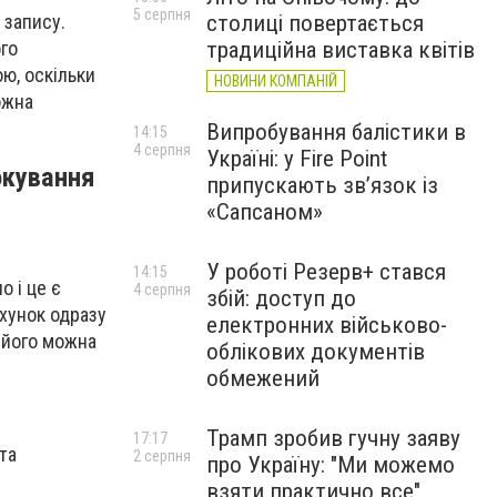
5 серпня
столиці повертається
 запису.
традиційна виставка квітів
ого
ю, оскільки
НОВИНИ КОМПАНІЙ
ожна
Випробування балістики в
14:15
4 серпня
Україні: у Fire Point
окування
припускають зв’язок із
«Сапсаном»
У роботі Резерв+ стався
14:15
о і це є
4 серпня
збій: доступ до
ахунок одразу
електронних військово-
и його можна
облікових документів
обмежений
Трамп зробив гучну заяву
17:17
та
2 серпня
про Україну: "Ми можемо
взяти практично все"