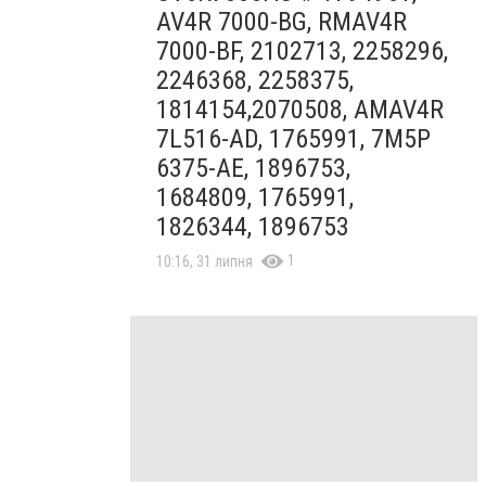
AV4R 7000-BG, RMAV4R
7000-BF, 2102713, 2258296,
2246368, 2258375,
1814154,2070508, AMAV4R
7L516-AD, 1765991, 7M5P
6375-AE, 1896753,
1684809, 1765991,
1826344, 1896753
1
10:16, 31 липня