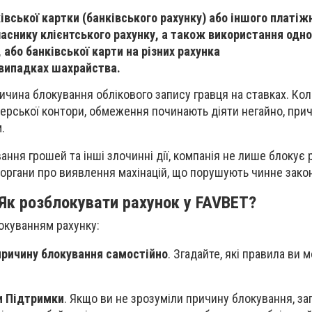
вської картки (банківського рахунку) або іншого платіж
аснику клієнтського рахунку, а також використання одног
 або банківської карти на різних рахунка
 випадках шахрайства.
ичина блокування облікового запису гравця на ставках. Кол
ерської контори, обмеження починають діяти негайно, при
.
ння грошей та інші злочинні дії, компанія не лише блокує р
органи про виявлення махінацій, що порушують чинне зако
Як розблокувати рахунок у FAVBET?
локуванням рахунку:
 причину блокування самостійно
. Згадайте, які правила ви 
и Підтримки
. Якщо ви не зрозуміли причину блокування, за