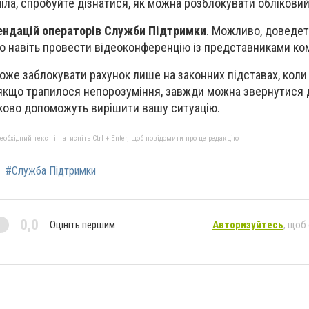
іла, спробуйте дізнатися, як можна розблокувати обліковий
ендацій операторів Служби Підтримки
. Можливо, доведет
бо навіть провести відеоконференцію із представниками ком
оже заблокувати рахунок лише на законних підставах, коли
 якщо трапилося непорозуміння, завжди можна звернутися
зково допоможуть вирішити вашу ситуацію.
бхідний текст і натисніть Ctrl + Enter, щоб повідомити про це редакцію
#Служба Підтримки
0,0
Оцініть першим
Авторизуйтесь
, щоб