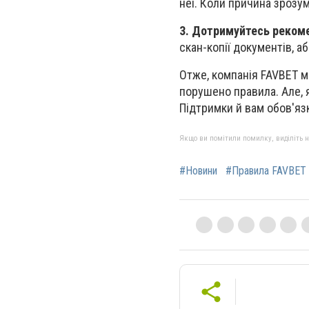
неї. Коли причина зрозум
3. Дотримуйтесь реком
скан-копії документів, а
Отже, компанія FAVBET м
порушено правила. Але,
Підтримки й вам обов'я
Якщо ви помітили помилку, виділіть нео
#Новини
#Правила FAVBET