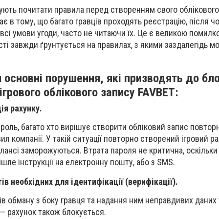
ють почитати правила перед створенням свого облікового
є в тому, що багато гравців проходять реєстрацію, після ч
сі умови угоди, часто не читаючи їх. Це є великою помилко
ості завжди ґрунтується на правилах, з якими заздалегідь м
 основні порушення, які призводять до бл
ігрового облікового запису FAVBET:
ія рахунку.
роль, багато хто вирішує створити обліковий запис повторн
л компанії. У такій ситуації повторно створений ігровий р
балансі заморожуються. Втрата пароля не критична, оскільк
шле інструкції на електронну пошту, або з SMS.
в необхідних для ідентифікації (верифікації).
тів обману з боку гравця та надання ним неправдивих даних 
— рахунок також блокується.