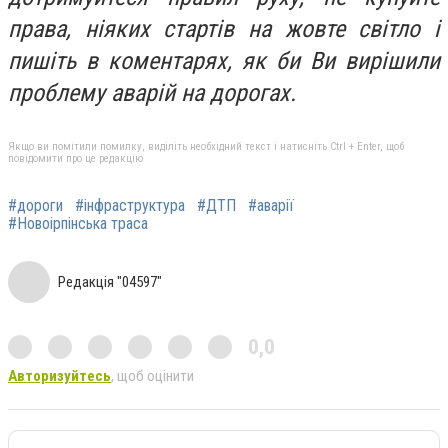
права, ніяких стартів на жовте світло і
пишіть в коментарях, як би Ви вирішили
проблему аварій на дорогах.
Якщо ви помітили помилку, виділіть необхідний текст і натисніть Ctrl + Enter, щоб
повідомити про це редакцію
#дороги
#інфраструктура
#ДТП
#аварії
#Новоірпінська траса
Редакція "04597"
0,0
Авторизуйтесь
, щоб оцінити