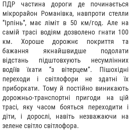
ПДР частина дороги де починається
мікрорайон Романівка, навпроти стелли
"Ірпінь", має ліміт в 50 км/год. Але на
самій трасі водіям дозволено гнати 100
км.
Хороше дорожнє покриття та
бажання якнайшвидше подолати
відстань підштовхують несумлінних
водіїв їхати “з вітерцем”. Пішохідні
переходи і світлофори не здатні їх
приборкати. Тому й постійно виникають
дорожньо-транспортні пригоди на цій
трасі, яку часом бояться переходити і
діти, і дорослі, навіть незважаючи на
зелене світло світлофора.