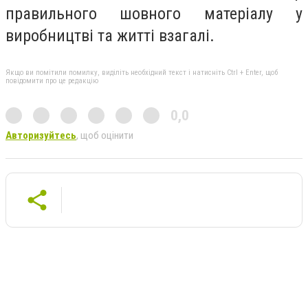
правильного шовного матеріалу у
виробництві та житті взагалі.
Якщо ви помітили помилку, виділіть необхідний текст і натисніть Ctrl + Enter, щоб
повідомити про це редакцію
0,0
Авторизуйтесь
, щоб оцінити