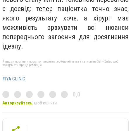
є досвід: тепер пацієнтка точно знає,
якого результату хоче, а хірург має
можливість врахувати всі нюанси
попереднього загоєння для досягнення
ідеалу.
Якщо ви помітили помилку, виділіть необхідний текст і натисніть Ctrl + Enter, щоб
повідомити про це редакцію
#IYA CLINIC
0,0
Авторизуйтесь
, щоб оцінити