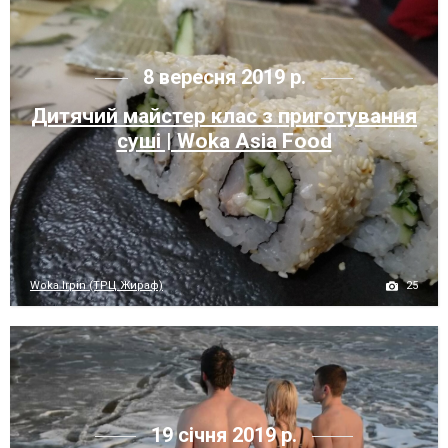
8 вересня 2019 р.
Дитячий майстер клас з приготування
суші | Woka Asia Food
25
Woka Irpin (ТРЦ Жираф)
19 січня 2019 р.