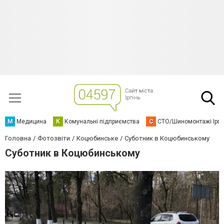
М
Медицина
К
Комунальні підприємства
С
СТО/Шиномонтажі Ірп
Головна
Фотозвіти
Коцюбинське
Суботник в Коцюбинському
Суботник в Коцюбинському