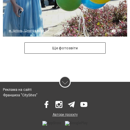
30
м. Ірпінь, Центральна пл...
Ще фотозвіти
Реклама на сайті
Франшиза "CitySites"
Автори проєкту