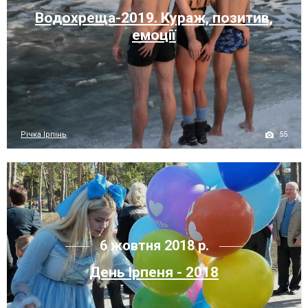
Водохреща-2019. Кураж, позитив,
емоції
55
Річка Ірпінь
6 жовтня 2018 р.
День Ірпеня - 2018