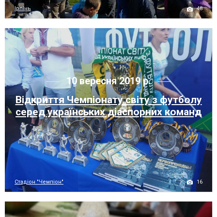
48
Ірпінь
10 вересня 2019 р.
Відкриття Чемпіонату світу з футболу
серед українських діаспорних команд
16
Стадіон "Чемпіон"