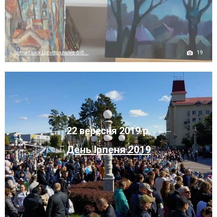
19
Ірпінська Центральна біб...
22 вересня 2019 р.
День Ірпеня 2019