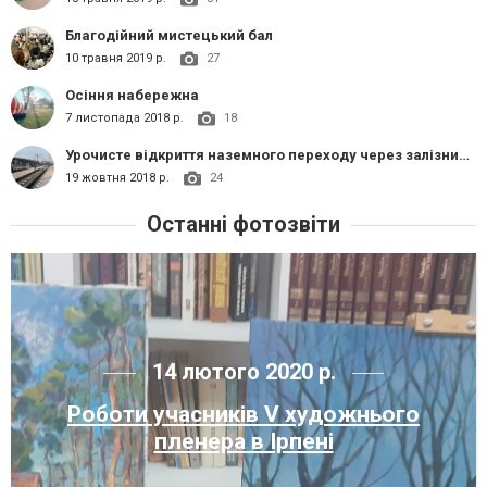
Благодійний мистецький бал
10 травня 2019 р.
27
Осіння набережна
7 листопада 2018 р.
18
Урочисте відкриття наземного переходу через залізничні колії в Ірпені
19 жовтня 2018 р.
24
Останні фотозвіти
14 лютого 2020 р.
Роботи учасників V художнього
пленера в Ірпені