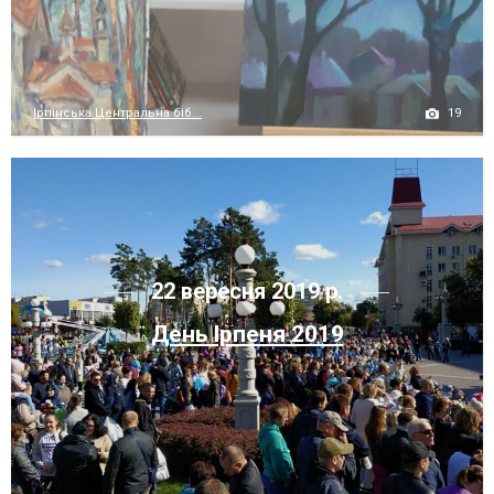
19
Ірпінська Центральна біб...
22 вересня 2019 р.
День Ірпеня 2019