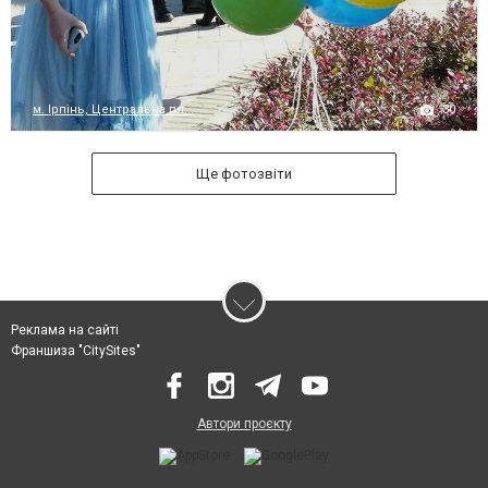
30
м. Ірпінь, Центральна пл...
Ще фотозвіти
Реклама на сайті
Франшиза "CitySites"
Автори проєкту