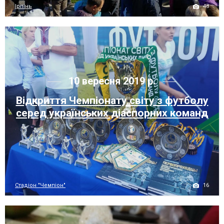
48
Ірпінь
10 вересня 2019 р.
Відкриття Чемпіонату світу з футболу
серед українських діаспорних команд
16
Стадіон "Чемпіон"