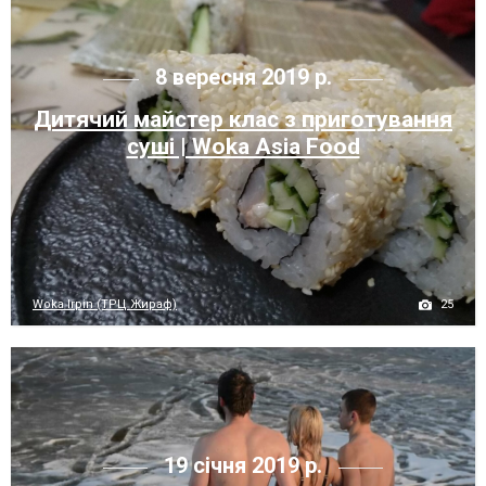
8 вересня 2019 р.
Дитячий майстер клас з приготування
суші | Woka Asia Food
25
Woka Irpin (ТРЦ Жираф)
19 січня 2019 р.