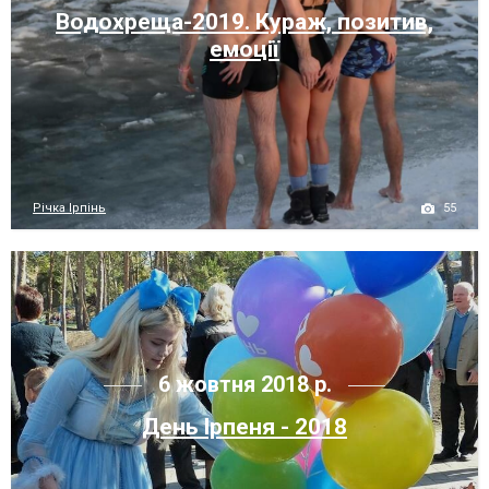
Водохреща-2019. Кураж, позитив,
емоції
55
Річка Ірпінь
6 жовтня 2018 р.
День Ірпеня - 2018