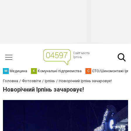
М
Медицина
К
Комунальні підприємства
С
СТО/Шиномонтажі Ірп
Головна
Фотозвіти
Ірпінь
Новорічний Ірпінь зачаровує!
Новорічний Ірпінь зачаровує!