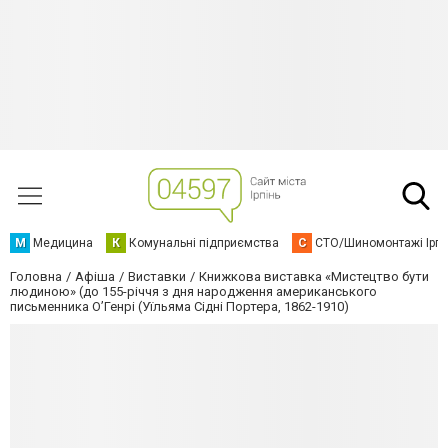
М
Медицина
К
Комунальні підприємства
С
СТО/Шиномонтажі Ірп
Головна
Афіша
Виставки
Книжкова виставка «Мистецтво бути
людиною» (до 155-річчя з дня народження американського
письменника О’Генрі (Уїльяма Сідні Портера, 1862-1910)