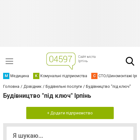
М
Медицина
К
Комунальні підприємства
С
СТО/Шиномонтажі Ірп
Головна
Довідник
Будівельні послуги
Будівництво "під ключ"
Будівництво "під ключ" Ірпінь
+ Додати підприємство