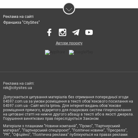
Реклама на сайті
Франшиза "CitySites"
Автори проєкту
Реклама на сайті:
rek@citysites.ua
Допускається цитування матеріалів без отримання попередньої згоди
04597.com.ua за умови розміщення в тексті обов'язкового посилання на
04597.com.ua - Сайт міста Ірпінь. Для інтернет-видань обов'язкове
розміщення прямого, відкритого для пошукових систем гіперпосилання
на цитовані статті не нижче другого абзацу в тексті або в якості джерела.
Порушення виняткових прав переслідується Законом.
Матеріали з плашками "Новини компаній", "Промо", "Партнерський
матеріал", "Партнерський спецпроєкт", "Політичні новини", "Пресреліз",
"PR", "Офіційно", "Політична реклама" публікуються на правах реклами.