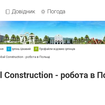
Довідник
Погода
еня
І
Ірпінь Цікавий
П
Профайли відомих ірпінців
obal Construction - робота в Польщі
l Construction - робота в 