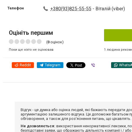
Телефон
+380(93)825-55-55
- Віталій (viber)
Оцініть першим
(
0
оцінок)
1 людина реком
Поки ще ніхто не оцінював
Reddit
Telegram
Viber
Whats
Відгук - це думка або оцінка людей, які бажають передати 
аргументацією залишеного відгука. Це допоможе багатьом пр
обговорення, а також для роз'яснення питань, що цікавлять.
Не дозволяється:
використання ненормативної лексики, по
безпідставні заяви, що ображають діяльність компанії і / або