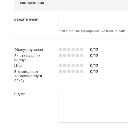
самореклама.
Введіть email:
Ваш e-mail не відображатиметься на сайті
Обслуговування
0/12
Якість наданих
0/12
послуг
Ціна
0/12
Відповідність
0/12
товару/послуги
опису
Відгук: