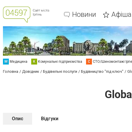
Новини
Афіша
М
Медицина
К
Комунальні підприємства
С
СТО/Шиномонтажі Ірп
Головна
Довідник
Будівельні послуги
Будівництво "під ключ"
Gl
Globa
Опис
Відгуки