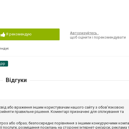
Авторизуйтесь
,
Я рекомендую
щоб оцінити і порекомендувати
ендує
App
Відгуки
досвід або враження іншим користувачам нашого сайту з обов'язковою
ийняти правильне рішення. Коментарі призначені для спілкування та
гроз або образ; безпосереднє порівняння з іншими конкуруючими компа
 її послуги; розміщення посилань на сторонні інтернет-ресурси; реклама 