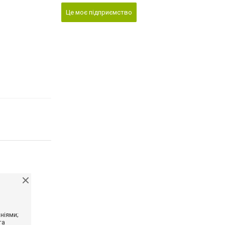
Це моє підприємство
ніями;
та