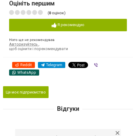
Оцініть першим
(
0
оцінок)
Я рекомендую
Ніхто ще не рекомендував
Авторизуйтесь
,
щоб оцінити і порекомендувати
Reddit
Telegram
Viber
WhatsApp
Це моє підприємство
Відгуки