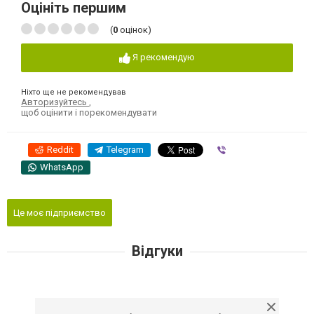
Оцініть першим
(
0
оцінок)
Я рекомендую
Ніхто ще не рекомендував
Авторизуйтесь
,
щоб оцінити і порекомендувати
Reddit
Telegram
Viber
WhatsApp
Це моє підприємство
Відгуки