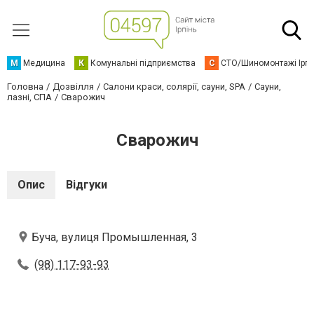
М
Медицина
К
Комунальні підприємства
С
СТО/Шиномонтажі Ірп
Головна
Дозвілля
Салони краси, солярії, сауни, SPA
Сауни,
лазні, СПА
Сварожич
Сварожич
Опис
Відгуки
Буча, вулиця Промышленная, 3
(98) 117-93-93