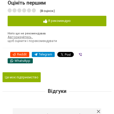
Оцініть першим
(
0
оцінок)
Я рекомендую
Ніхто ще не рекомендував
Авторизуйтесь
,
щоб оцінити і порекомендувати
Reddit
Telegram
Viber
WhatsApp
Це моє підприємство
Відгуки