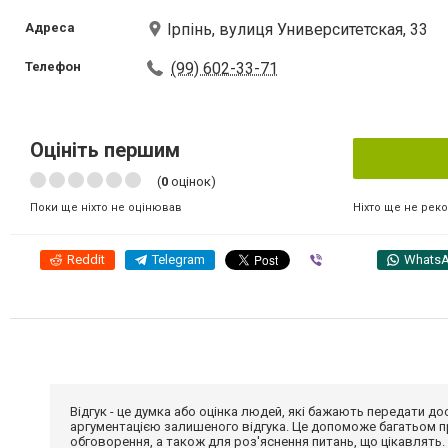
Адреса
Ірпінь, вулиця Университетская, 33
Телефон
(99) 602-33-71
Оцініть першим
(
0
оцінок)
Ніхто ще не рек
Поки ще ніхто не оцінював
Reddit
Telegram
Viber
Whats
Відгук - це думка або оцінка людей, які бажають передати 
аргументацією залишеного відгука. Це допоможе багатьом пр
обговорення, а також для роз'яснення питань, що цікавлять.