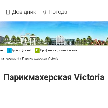
Довідник
Погода
еня
І
Ірпінь Цікавий
П
Профайли відомих ірпінців
 та перукарні
Парикмахерская Victoria
Парикмахерская Victoria