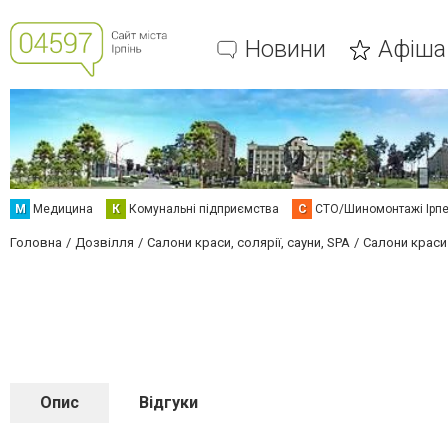
Новини
Афіша
М
Медицина
К
Комунальні підприємства
С
СТО/Шиномонтажі Ірп
Головна
Дозвілля
Салони краси, солярії, сауни, SPA
Салони краси
Опис
Відгуки