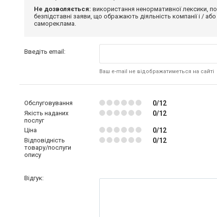
Не дозволяється:
використання ненормативної лексики, по
безпідставні заяви, що ображають діяльність компанії і / або
самореклама.
Введіть email:
Ваш e-mail не відображатиметься на сайті
Обслуговування
0/12
Якість наданих
0/12
послуг
Ціна
0/12
Відповідність
0/12
товару/послуги
опису
Відгук: