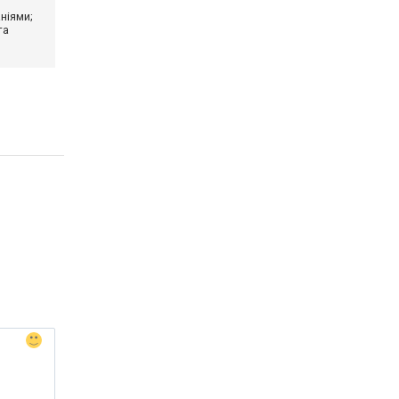
ніями;
та