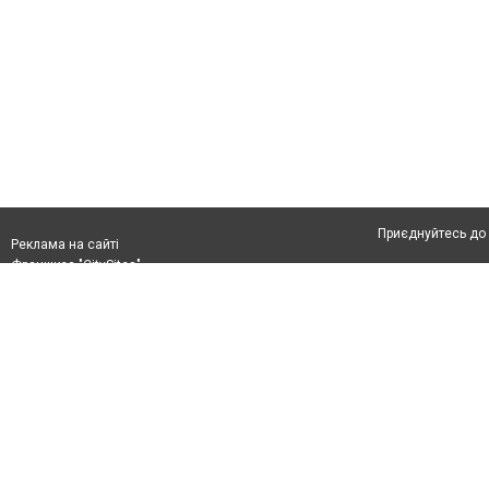
Приєднуйтесь до 
Реклама на сайті
Франшиза "CitySites"
Автори проєкту
Реклама на сайті:
Допускається цит
rek@citysites.ua
тексті обов'язков
розміщення прямо
абзацу в тексті 
Матеріали з плаш
"Політичні новини
Політика конфіде