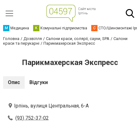
М
Медицина
К
Комунальні підприємства
С
СТО/Шиномонтажі Ірп
Головна
Дозвілля
Салони краси, солярії, сауни, SPA
Салони
краси та перукарні
Парикмахерская Экспресс
Парикмахерская Экспресс
Опис
Відгуки
Ірпінь, вулиця Центральная, 6-А
(93) 752-37-02