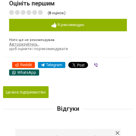
Оцініть першим
(
0
оцінок)
Я рекомендую
Ніхто ще не рекомендував
Авторизуйтесь
,
щоб оцінити і порекомендувати
Reddit
Telegram
Viber
WhatsApp
Це моє підприємство
Відгуки