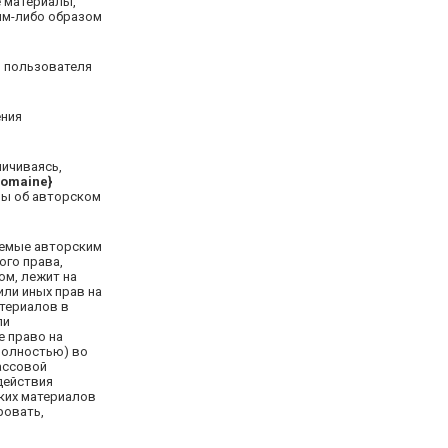
е материалы,
им-либо образом
о пользователя
ения
ничиваясь,
domaine}
ны об авторском
яемые авторским
ого права,
ом, лежит на
ли иных прав на
атериалов в
ли
е право на
 полностью) во
ассовой
действия
аких материалов
ровать,