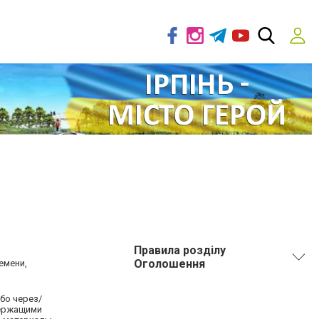
Правила розділу
Оголошення
емени,
бо через/
держащими