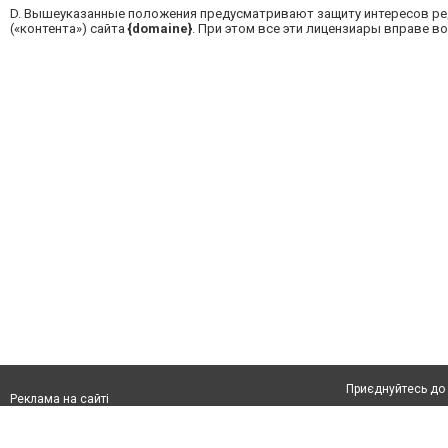
D.
Вышеуказанные положения предусматривают защиту интересов р
(«контента») сайта
{domaine}
. При этом все эти лицензиары вправе 
Приєднуйтесь до 
Реклама на сайті
Франшиза "CitySites"
Автори проєкту