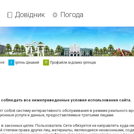
Довідник
Погода
еня
І
Ірпінь Цікавий
П
Профайли відомих ірпінців
я соблюдать все нижеприведенные условия использования сайта.
т собой систему интерактивного обслуживания в режиме реального вр
онные услуги и данные, предоставляемые третьими лицами.
в законных целях. Пользователь Сети обязуется не направлять куда-ли
ой степени права других лиц; материалы, являющиеся незаконными, со