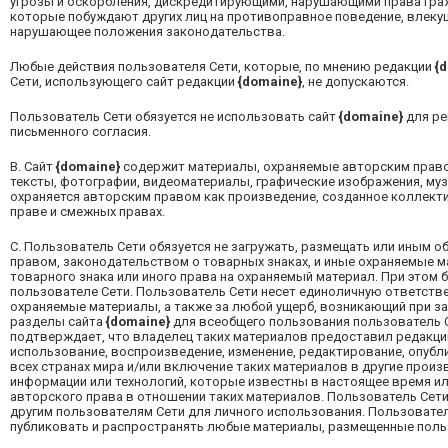
угрозы и оскорбления, дискредитирующими, нарушающими права граж
которые побуждают других лиц на противоправное поведение, влеку
нарушающее положения законодательства.
Любые действия пользователя Сети, которые, по мнению редакции
{
Сети, использующего сайт редакции
{domaine}
, не допускаются.
Пользователь Сети обязуется не использовать сайт
{domaine}
для ре
письменного согласия.
B.
Сайт
{domaine}
содержит материалы, охраняемые авторским правом
тексты, фотографии, видеоматериалы, графические изображения, му
охраняется авторским правом как произведение, созданное коллект
праве и смежных правах.
C.
Пользователь Сети обязуется не загружать, размещать или иным о
правом, законодательством о товарных знаках, и иные охраняемые 
товарного знака или иного права на охраняемый материал. При этом 
пользователе Сети. Пользователь Сети несет единоличную ответстве
охраняемые материалы, а также за любой ущерб, возникающий при за
разделы сайта
{domaine}
для всеобщего пользования пользователь 
подтверждает, что владелец таких материалов предоставил редакц
использование, воспроизведение, изменение, редактирование, опубл
всех странах мира и/или включение таких материалов в другие про
информации или технологий, которые известны в настоящее время ил
авторского права в отношении таких материалов. Пользователь Сети
другим пользователям Сети для личного использования. Пользовате
публиковать и распространять любые материалы, размещенные поль