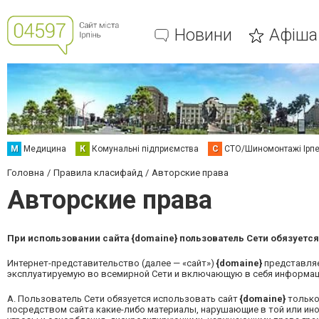
Новини
Афіша
М
Медицина
К
Комунальні підприємства
С
СТО/Шиномонтажі Ірп
Головна
Правила класифайд
Авторские права
Авторские права
При использовании сайта
{domaine}
пользователь Сети обязуетс
Интернет-представительство (далее — «сайт»)
{domaine}
представляе
эксплуатируемую во всемирной Сети и включающую в себя информаци
A.
Пользователь Сети обязуется использовать сайт
{domaine}
только 
посредством сайта какие-либо материалы, нарушающие в той или ин