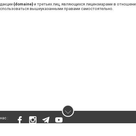
едакции
{domaine}
и третьих лиц, являющихся лицензиарами в отношен
воспользоваться вышеуказанными правами самостоятельно.
нас :