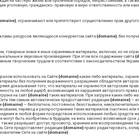
дан на частную жизнь или публичный порядок, непристойными; а такж
щее уголовную, гражданско- правовую и иную ответственность или как
domaine}
, ограничивают или препятствуют осуществлению прав другог
кламы ресурсов являющуюся конкурентом сайта
{domaine}
, без получ
, товарные знаки и иные охраняемые материалы, включая, но не огра
зыкальные и звуковые произведения. При этом все содержание сайта
{
ивным творческим трудом в соответствии с законодательством Украи
бразом использовать на Сайте
{domaine}
какие-либо материалы, охран
материалы без получения выраженного разрешения обладателя авторск
бремя доказывания того, что материалы не охраняются авторским прав
нность за любой ущерб, возникающий из нарушения авторского права и
грузке на сайт
{domaine}
таких материалов. При загрузке каких-либо м
Сети тем самым автоматически предоставляет редакции
{domaine}
— и
ии
{domaine}
— бесплатное, постоянное, безотзывное, неисключительно
икование, перевод и распространение таких материалов (частично или
изведения в любой форме посредством использования любых средств м
и могут быть изобретены в будущем, на весь законно возможный срок 
 также разрешает доступ, просмотр, хранение или воспроизведение т
ль Сети предоставляет редакции
{domaine}
право редактировать, копи
зователем Сети на сайте
{domaine}
.