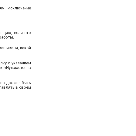
ям. Исключение
ацию, если это
работы.
рашивали, какой
лку с указанием
к «Нуждается в
ьно должна быть
тавлять в своем