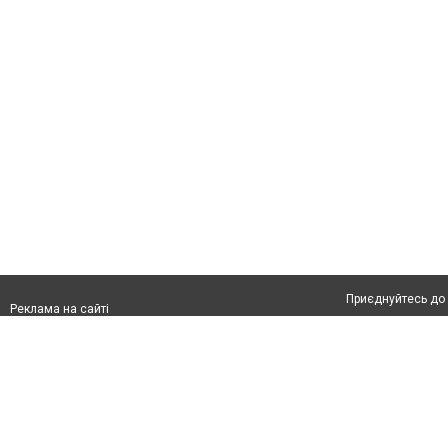
Приєднуйтесь до 
Реклама на сайті
Франшиза "CitySites"
Автори проєкту
Реклама на сайті:
Допускається цит
rek@citysites.ua
тексті обов'язков
розміщення прямо
абзацу в тексті 