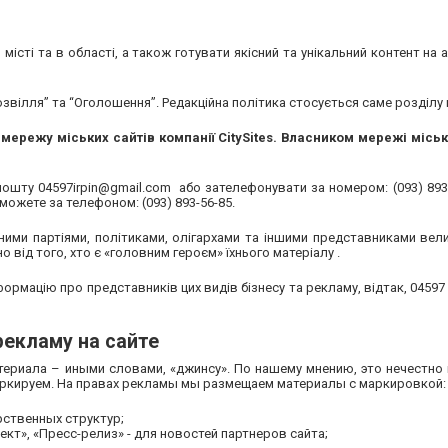
місті та в області, а також готувати якісний та унікальний контент на а
“Дозвілля” та “Оголошення”. Редакційна політика стосується саме розділу
мережу міських сайтів компанії CitySites.
Власником мережі міськ
 пошту
04597irpin@gmail.com
або зателефонувати за номером: (093) 893
и можете за телефоном:
(093) 893-56-85.
ними партіями, політиками, олігархами та іншими представниками вели
о від того, хто є «головним героєм» їхнього матеріалу .
формацію про представників цих видів бізнесу та рекламу, відтак, 04597
рекламу на сайте
ериала – иными словами, «джинсу». По нашему мнению, это нечестно
аркируем. На правах рекламы мы размещаем материалы с маркировкой:
рственных структур;
кт», «Пресс-релиз» - для новостей партнеров сайта;