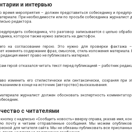
нтарии и интервью
 время мероприятия – должен представиться собеседнику и предупре
материале. При необходимости или по просьбе собеседника журналист 
писью редактора.
едупредить собеседника, что разговор записывается с целью обраб
едника, которое также нужно записать на диктофон.
го на согласование герою. Это нужно для проверки фактажа – 
ет изменять содержание фраз, смыслов, стиль изложения материала. 
 редакция имеет право не публиковать материал.
сам герой отказался читать текст перед публикацией – работник реда
о изменить его стилистически или синтаксически, сохраняя при 
указанием в конце на источник (авторство) высказывания.
материале журналист должен обосновать экспертность комментатор
обеседник.
чество с читателями
кнопку с надписью «Сообщить новость» вверху справа, указав имя, ко
ю почту и читаем отправленные сообщения. Мы можем опубликов
ресной для читателя сайта. Мы не обязаны публиковать все присланны