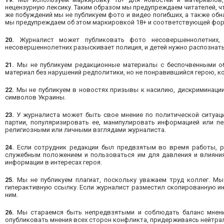
нецензурную лексику. Таким образом мы предупреждаем читателей, ч
же побуждений мы не публикуем фото и видео погибших, а также обн
мы предупреждаем об этом маркировкой 18+ и соответствующей фо
20.
Журналист может публиковать фото несовершеннолетних, 
несовершеннолетних разыскивает полиция, и детей нужно распознат
21.
Мы не публикуем редакционные материалы с беспочвенными обв
материал без нарушений редполитики, но не понравившийся герою, к
22.
Мы не публикуем в новостях призывы к насилию, дискриминаци
символов Украины.
23.
У журналиста может быть свое мнение по политической ситуации
партии, популяризировать ее, манипулировать информацией или пе
религиозными или личными взглядами журналиста.
24.
Если сотрудник редакции был предвзятым во время работы, ре
служебным положением и пользоваться им для давления и влияния
информации в интересах героя.
25.
Мы не публикуем плагиат, поскольку уважаем труд коллег. Мы
гиперактивную ссылку. Если журналист разместил скопированную и
ним.
26.
Мы стараемся быть непредвзятыми и соблюдать баланс мнений
опубликовать мнения всех сторон конфликта, придерживаясь нейтрал