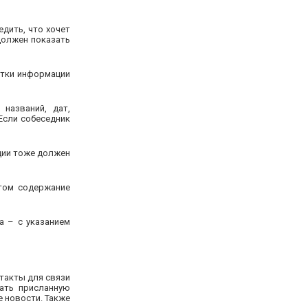
дить, что хочет
должен показать
отки информации
названий, дат,
Если собеседник
кции тоже должен
этом содержание
а – с указанием
нтакты для связи
ать присланную
е новости. Также