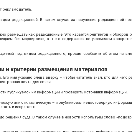
т рекламодатель.
дом редакционной. В таком случае за нарушение редакционной пол
жно размещать как редакционные. Это касается рейтингов и обзоров 
мещаем без маркировки, а в его содержании не указываем конкретн
щенный под видом редакционного, просим сообщить об этом на эле
и и критерии размещения материалов
Его имя указано слева вверху – чтобы читатель знал, кто для него р
ектронная почта для связи.
сти публикуемой им информации и проверить источники информации.
ческую или стилистическую – и опубликовал недостоверную информаци
авать и исправлять.
о решения суда. В таком случае в новости используем слово «подозр
 которые содержат текстовую или визуальную информацию о наси