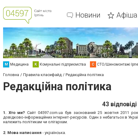
Новини
Афіша
М
Медицина
К
Комунальні підприємства
С
СТО/Шиномонтажі Ірп
Головна
Правила класифайд
Редакційна політика
Редакційна політика
43 відповіді
1.
Хто ми?
Сайт 04597.com.ua був заснований 25 жовтня 2011 року,
довідково-інформаційних інтернет-ресурсів. Один з небагатьох в Украї
належить політикам чи олігархам.
2.
Мова написання
- українська.