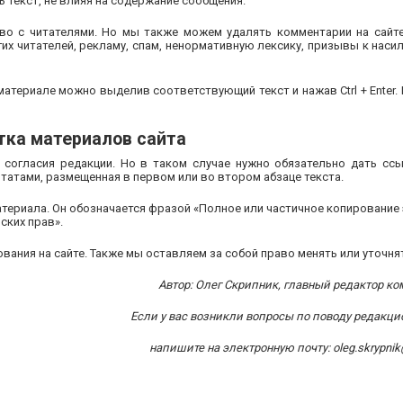
 текст, не влияя на содержание сообщения.
во с читателями. Но мы также можем удалять комментарии на сайте
гих читателей, рекламу, спам, ненормативную лексику, призывы к нас
атериале можно выделив соответствующий текст и нажав Ctrl + Enter.
тка материалов сайта
согласия редакции. Но в таком случае нужно обязательно дать ссы
итатами, размещенная в первом или во втором абзаце текста.
атериала. Он обозначается фразой «Полное или частичное копирование
ских прав».
ания на сайте. Также мы оставляем за собой право менять или уточня
Автор: Олег Скрипник, главный редактор ком
Если у вас возникли вопросы по поводу редакц
напишите на электронную почту:
oleg.skrypnik