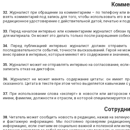
Комме
32.
Журналист при обращении за комментарием – по телефону или во
взять комментарий под запись для того, чтобы использовать его в 
редакционное удостоверение с действительной датой, печатью и под
33.
Перед началом интервью или комментарием журналист обязан пр
для материала. Он может это делать только после разрешения собес
34.
Перед публикацией интервью журналист должен отправить е
последовательности событий, точности высказываний. Герой не мож
внес правки в интервью, которые меняют его содержание и значение,
35.
Журналист может не отправлять интервью на согласование, если 
записать отказ на диктофон.
36.
Журналист не может менять содержание цитаты: он имеет прав
сказанного. Цитата в тексте при этом четко выделяется кавычками с 
37.
При использовании слова «эксперт» в новости или авторском 
имени, фамилии, должности и отрасли, в которой специализируется с
Сотрудни
38.
Читатель может сообщить новость в редакцию, нажав на зеленую 
и фактажную информацию. Мы постоянно проверяем редакционну
информацию, если считаем ее социально важной и полезной или инте