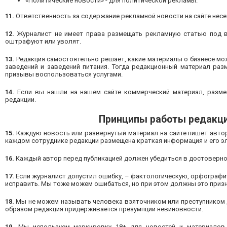
«Политические новости» - для политической рекламы.
11.
Ответственность за содержание рекламной новости на сайте несе
12.
Журналист не имеет права размещать рекламную статью под ви
оштрафуют или уволят.
13.
Редакция самостоятельно решает, какие материалы о бизнесе мо
заведений и заведений питания. Тогда редакционный материал раз
призывы воспользоваться услугами.
14.
Если вы нашли на нашем сайте коммерческий материал, разме
редакции.
Принципы работы редакци
15.
Каждую новость или развернутый материал на сайте пишет автор. 
каждом сотруднике редакции размещена краткая информация и его эл
16.
Каждый автор перед публикацией должен убедиться в достоверно
17.
Если журналист допустил ошибку, – фактологическую, орфографи
исправить. Мы тоже можем ошибаться, но при этом должны это призн
18.
Мы не можем называть человека взяточником или преступником д
образом редакция придерживается презумпции невиновности.
19.
Мы используем маркировку 18+ для новостей и материалов,