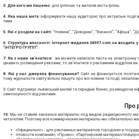
3. Для кого ми пишемо:
для ірпінчан та жителів міста Ірпінь.
4. Яка наша мета
: інформувати нашу аудиторію про актуальні події в 
теми.
5.
Які є розділи на сайті
: “Новини”, “Довідник”, “Вакансії”, “Афіша”, 
6.
Структура власності:
Інтернет-видання 04597.com.ua входить у 
"іНТЕГРО ГРУПП".
7. Як з нами зв'язатися:
ви можете написати листа на електронну
цікавить розміщення реклами, то зв'язатися з рекламним відділом в
8. Які у нас джерела фінансування?
Сайт не фінансується політич
тому журналісти сайту вільно пишуть про всі новини та події, незалежн
9. Сайт підтримує львівський малий та середній бізнес, розміщуючи ін
самоокупності від реклами.
Про 
10.
Мы не ставим заказные материалы под видом редакционного мат
читателям. Поэтому все коммерческие материалы мы обязательно м
«Официально» - для рекламных материалов городских и госуда
«Новости компаний», «Промо», «Партнерский материал/спецпрое