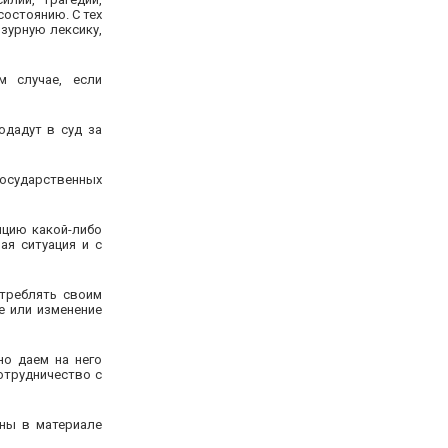
остоянию. С тех
зурную лексику,
 случае, если
одадут в суд за
государственных
ицию какой-либо
ая ситуация и с
отреблять своим
е или изменение
но даем на него
отрудничество с
ны в материале