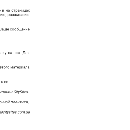
 и на страницах
илию, разжиганию
 Ваше сообщение
лку на нас. Для
 этого материала
ть ее.
пании CitySites.
ионной политики,
@citysites.com.ua