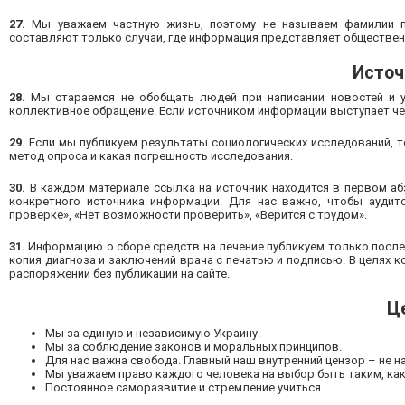
27.
Мы уважаем частную жизнь, поэтому не называем фамилии п
составляют только случаи, где информация представляет общественн
Источ
28.
Мы стараемся не обобщать людей при написании новостей и у
коллективное обращение. Если источником информации выступает че
29.
Если мы публикуем результаты социологических исследований, то
метод опроса и какая погрешность исследования.
30.
В каждом материале ссылка на источник находится в первом аб
конкретного источника информации. Для нас важно, чтобы ауди
проверке», «Нет возможности проверить», «Верится с трудом».
31.
Информацию о сборе средств на лечение публикуем только после 
копия диагноза и заключений врача с печатью и подписью. В целях
распоряжении без публикации на сайте.
Ц
Мы за единую и независимую Украину.
Мы за соблюдение законов и моральных принципов.
Для нас важна свобода. Главный наш внутренний цензор – не н
Мы уважаем право каждого человека на выбор быть таким, каки
Постоянное саморазвитие и стремление учиться.