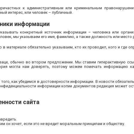
ричастных к административным или криминальным правонарушени
ый интерес, или человек – публичный.
ники информации
казывать конкретный источник информации – человека или организ
ловек, мы указываем его имя, фамилию, а также должность или место 
 в материале обязательно указываем, кто их проводил, кого и где оп
заце, обычно во втором предложении. Мы ставим гиперактивную ссы
тория могла нам доверять, поэтому можем помечать информацию ка
того, как убедимся в достоверности информации. В новости обязател
 конфиденциальности информации копии документов редакция может ос
енности сайта
авредить.
м он хочет, если это не вредит моральным принципам и обществу.