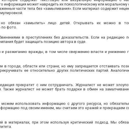
то информация может навредить их психологическому или моральному с
аженные части тела без «замыливания». Если материал содержит нецен
рмулировкой.
но обязан «замылить» лицо детей. Открывать их можно в том
ь по фото.
инениями в преступлениях без доказательств. Если на редакцию п
омпания будет защищать позицию автора в суде.
и и разжиганию вражды, в том числе свержению власти и унижению 
 в городе, области или стране, но ему запрещается отстаивать поз
рекручивать ее относительно других политических партий. Аналогичн
дакция прекратит с ним сотрудничать. Журналист не может злоуп
. Также журналист не может брать подарки в обмен на замалчивани
 можем использовать информацию с другого ресурса, но обязатель
нформацию под своим именем, мы считаем это кражей и прекращаем с
 в материалах, при этом используя критический подход. Мы обяза
итета.