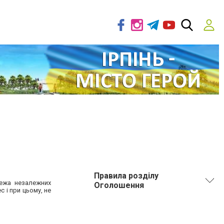
Правила розділу
режа незалежних
Оголошення
с і при цьому, не