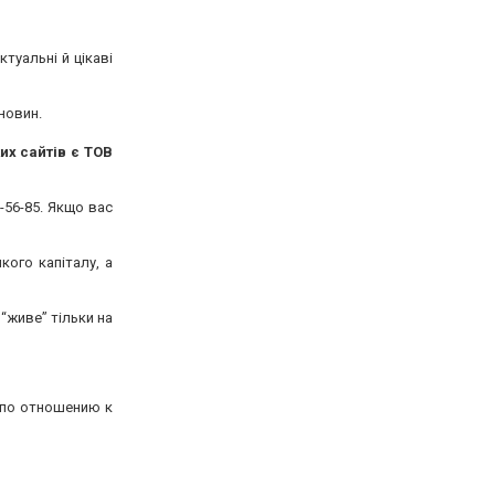
ктуальні й цікаві
 новин.
их сайтів є ТОВ
-56-85. Якщо вас
кого капіталу, а
 “живе” тільки на
 по отношению к