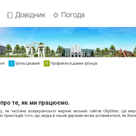
Довідник
Погода
еня
І
Ірпінь Цікавий
П
Профайли відомих ірпінців
 про те, як ми працюємо.
 як частина всеукраїнської мережі міських сайтів CitySites. Це ме
ні прикладів того, що медіа в нашій державі може розвиватися, як бізне