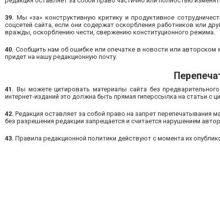
редакция оставляет за собой право частично или полностью изменять
39.
Мы «за» конструктивную критику и продуктивное сотрудничест
соцсетей сайта, если они содержат оскорбления работников или дру
вражды, оскорблению чести, свержению конституционного режима.
40.
Сообщить нам об ошибке или опечатке в новости или авторском м
придет на нашу редакционную почту.
Перепеча
41.
Вы можете цитировать материалы сайта без предварительного 
интернет-изданий это должна быть прямая гиперссылка на статьи с ц
42.
Редакция оставляет за собой право на запрет перепечатывания м
без разрешения редакции запрещается и считается нарушением автор
43.
Правила редакционной политики действуют с момента их опубликов