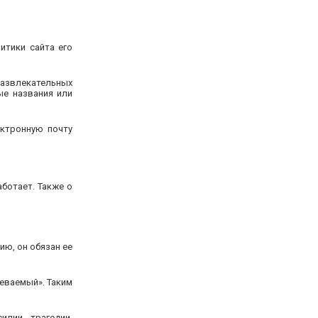
итики сайта его
развлекательных
ые названия или
ктронную почту
аботает. Также о
ю, он обязан ее
еваемый». Таким
лии, трагедии,