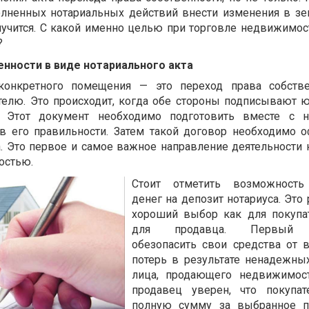
олненных нотариальных действий внести изменения в з
лучится. С какой именно целью при торговле недвижимо
?
енности в виде нотариального акта
конкретного помещения — это переход права собстве
телю. Это происходит, когда обе стороны подписывают 
 Этот документ необходимо подготовить вместе с но
 в его правильности. Затем такой договор необходимо 
а. Это первое и самое важное направление деятельности 
остью.
Стоит отметить возможность
денег на депозит нотариуса. Это
хороший выбор как для покупат
для продавца. Первый 
обезопасить свои средства от
потерь в результате ненадежны
лица, продающего недвижимост
продавец уверен, что покупат
полную сумму за выбранное п