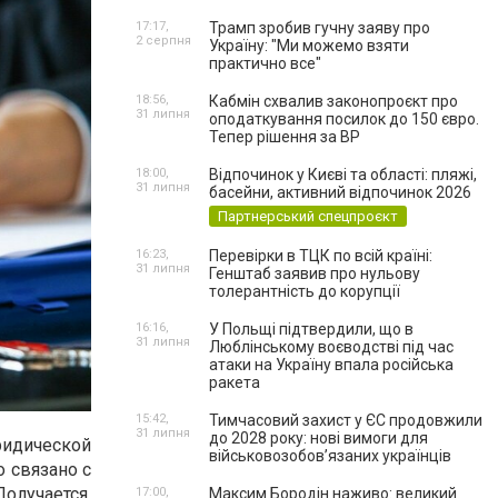
17:17,
Трамп зробив гучну заяву про
2 серпня
Україну: "Ми можемо взяти
практично все"
18:56,
Кабмін схвалив законопроєкт про
31 липня
оподаткування посилок до 150 євро.
Тепер рішення за ВР
18:00,
Відпочинок у Києві та області: пляжі,
31 липня
басейни, активний відпочинок 2026
Партнерський спецпроєкт
16:23,
Перевірки в ТЦК по всій країні:
31 липня
Генштаб заявив про нульову
толерантність до корупції
16:16,
У Польщі підтвердили, що в
31 липня
Люблінському воєводстві під час
атаки на Україну впала російська
ракета
15:42,
Тимчасовий захист у ЄС продовжили
31 липня
до 2028 року: нові вимоги для
ридической
військовозобов’язаних українців
 связано с
олучается,
17:00,
Максим Бородін наживо: великий