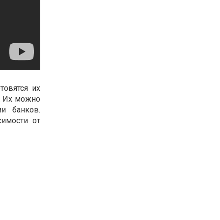
товятся их
. Их можно
и банков.
симости от