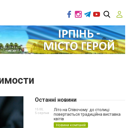
жимости
Останні новини
15:00,
Літо на Співочому: до столиці
5 серпня
повертається традиційна виставка
квітів
Новини компаній