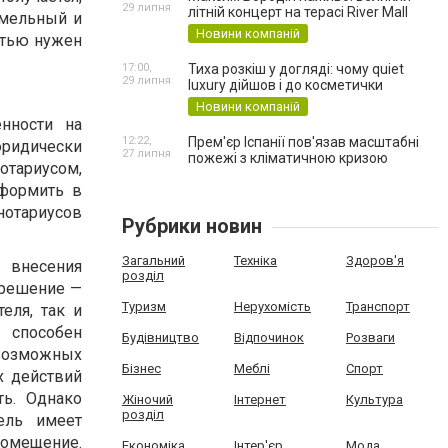
29 липня
літній концерт на терасі River Mall
емельный и
Новини компаній
стью нужен
17:00,
Тиха розкіш у догляді: чому quiet
29 липня
luxury дійшов і до косметички
Новини компаній
нности на
12:22,
Прем'єр Іспанії пов'язав масштабні
юридически
27 липня
пожежі з кліматичною кризою
тариусом,
оформить в
нотариусов
Рубрики новин
Загальний
Техніка
Здоров'я
 внесения
розділ
 решение —
Туризм
Нерухомість
Транспорт
еля, так и
способен
Будівництво
Відпочинок
Розваги
 возможных
Бізнес
Меблі
Спорт
х действий
ь. Однако
Жіночий
Інтернет
Культура
розділ
ель имеет
омещение.
Економіка
Інтер'єр
Мода