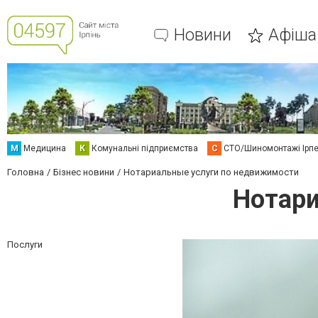
Новини
Афіша
М
Медицина
К
Комунальні підприємства
С
СТО/Шиномонтажі Ірп
Головна
Бізнес новини
Нотариальные услуги по недвижимости
Нотари
Послуги