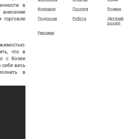
енности в
Кулінарія
Послуги
Родина
 внесение
и торговле
Подорожі
Робота
Дитячий
розділ
Реклама
ижимостью.
ить, что в
но с более
 себя весь
полнить в