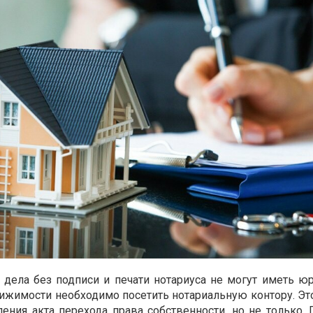
дела без подписи и печати нотариуса не могут иметь ю
ижимости необходимо посетить нотариальную контору. Это
ния акта перехода права собственности, но не только. П