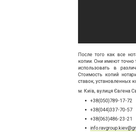
После того как все но
копии. Они имеют точно
использовать в разли
Стоимость копий нотар
ставок, установленных к
м. Київ,
вулиця Євгена С
+38(050)789-17-72
+38(044)337-70-57
+38(063)486-23-21
info.ravgroup.kiev@g