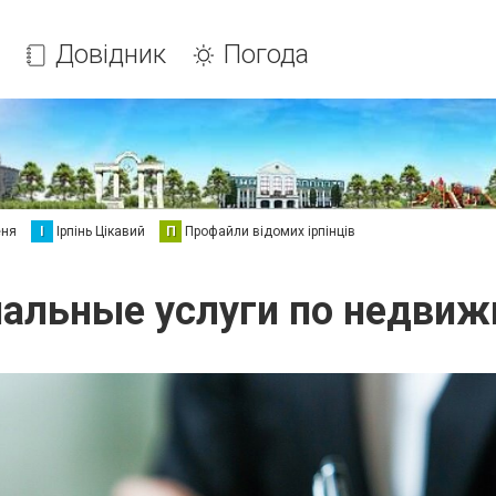
Довідник
Погода
еня
І
Ірпінь Цікавий
П
Профайли відомих ірпінців
альные услуги по недви