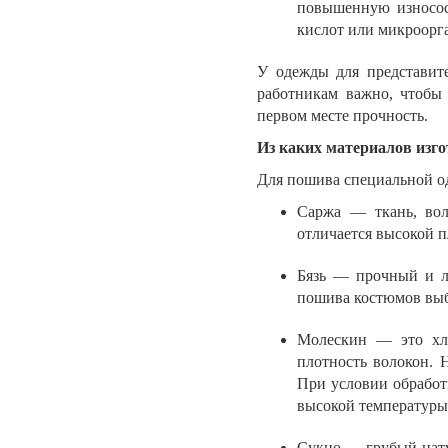
повышенную износост
кислот или микроорга
У одежды для представит
работникам важно, чтобы
первом месте прочность.
Из каких материалов изг
Для пошива специальной о
Саржа — ткань, вол
отличается высокой 
Бязь — прочный и ле
пошива костюмов выб
Молескин — это хл
плотность волокон. 
При условии обработ
высокой температуры
Сукно — грубый нату