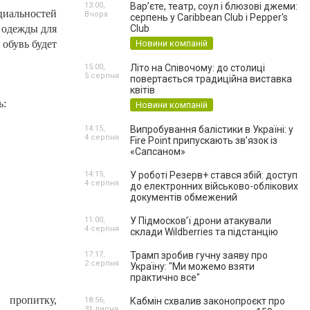
13:00,
Вар’єте, театр, соул і блюзові джеми:
циальностей
Вчора
серпень у Caribbean Club і Pepper's
 одежды для
Club
обувь будет
Новини компаній
15:00,
Літо на Співочому: до столиці
5 серпня
повертається традиційна виставка
квітів
ь:
Новини компаній
14:15,
Випробування балістики в Україні: у
4 серпня
Fire Point припускають зв’язок із
«Сапсаном»
14:15,
У роботі Резерв+ стався збій: доступ
4 серпня
до електронних військово-облікових
документів обмежений
11:00,
У Підмосков’ї дрони атакували
4 серпня
склади Wildberries та підстанцію
17:17,
Трамп зробив гучну заяву про
2 серпня
Україну: "Ми можемо взяти
практично все"
 пропитку,
18:56,
Кабмін схвалив законопроєкт про
31 липня