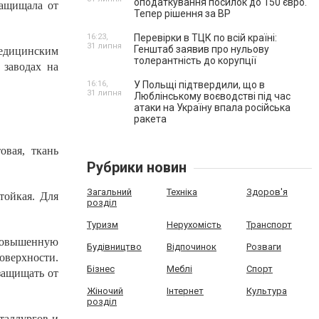
оподаткування посилок до 150 євро.
защищала от
Тепер рішення за ВР
16:23,
Перевірки в ТЦК по всій країні:
31 липня
Генштаб заявив про нульову
медицинским
толерантність до корупції
 заводах на
16:16,
У Польщі підтвердили, що в
31 липня
Люблінському воєводстві під час
атаки на Україну впала російська
ракета
овая, ткань
Рубрики новин
Загальний
Техніка
Здоров'я
тойкая. Для
розділ
Туризм
Нерухомість
Транспорт
повышенную
Будівництво
Відпочинок
Розваги
оверхности.
Бізнес
Меблі
Спорт
защищать от
Жіночий
Інтернет
Культура
розділ
таллургов и