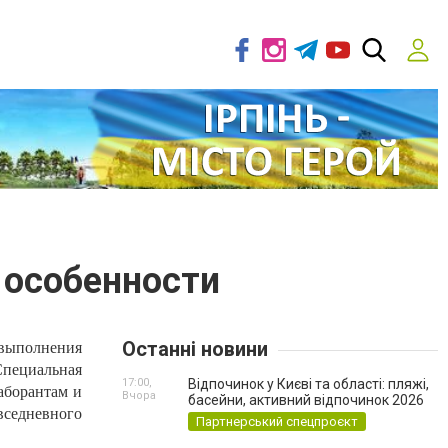
 особенности
Останні новини
выполнения
Специальная
17:00,
Відпочинок у Києві та області: пляжі,
аборантам и
Вчора
басейни, активний відпочинок 2026
овседневного
Партнерський спецпроєкт