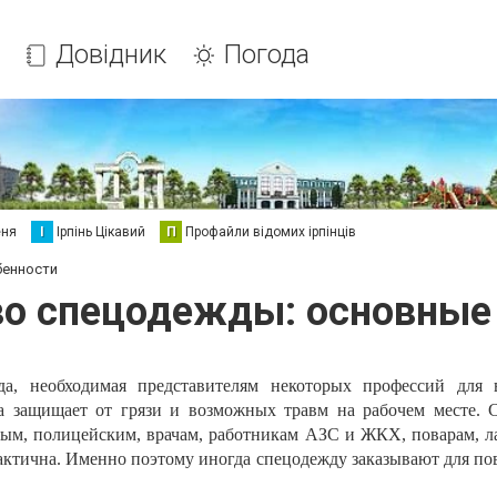
Довідник
Погода
еня
І
Ірпінь Цікавий
П
Профайли відомих ірпінців
бенности
о спецодежды: основные
а, необходимая представителям некоторых профессий для 
а защищает от грязи и возможных травм на рабочем месте. 
ым, полицейским, врачам, работникам АЗС и ЖКХ, поварам, л
практична. Именно поэтому иногда спецодежду заказывают для п