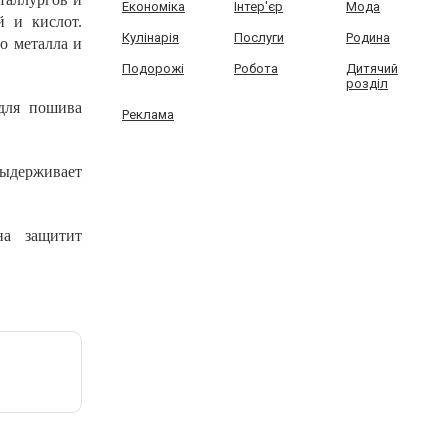
Економіка
Інтер'єр
Мода
й и кислот.
Кулінарія
Послуги
Родина
о металла и
Подорожі
Робота
Дитячий
розділ
для пошива
Реклама
Выдерживает
на защитит