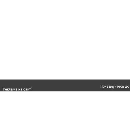
Приєднуйтесь до 
Реклама на сайті
Франшиза "CitySites"
Автори проєкту
Реклама на сайті:
Допускається цит
rek@citysites.ua
тексті обов'язков
розміщення прямо
абзацу в тексті 