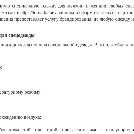
венную специальную одежду для мужчин и женщин любых спе
 На сайте
https://tornado.kiev.ua/
можно оформить заказ на партию
пания предоставляет услугу брендирования: на любую одежду и 
для спецодежды
подходить для пошива специальной одежды. Важно, чтобы ткан
;
пературному режиму;
рохождению воздуха;
ребованиям той или иной профессии: имела огнеупорную