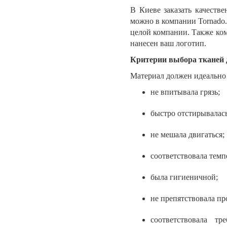
В Киеве заказать качест
можно в компании Tornado.
целой компании. Также ком
нанесен ваш логотип.
Критерии выбора тканей 
Материал должен идеально 
не впитывала грязь;
быстро отстирывалась
не мешала двигаться;
соответствовала тем
была гигиеничной;
не препятствовала п
соответствовала т