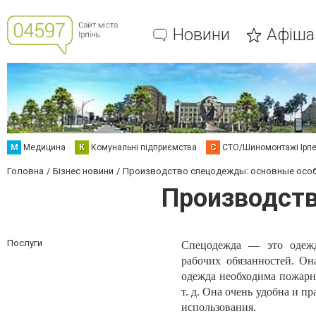
Новини
Афіша
М
Медицина
К
Комунальні підприємства
С
СТО/Шиномонтажі Ірп
Головна
Бізнес новини
Производство спецодежды: основные осо
Производств
Послуги
Спецодежда — это одежд
рабочих обязанностей. Он
одежда необходима пожарн
т. д. Она очень удобна и 
использования.