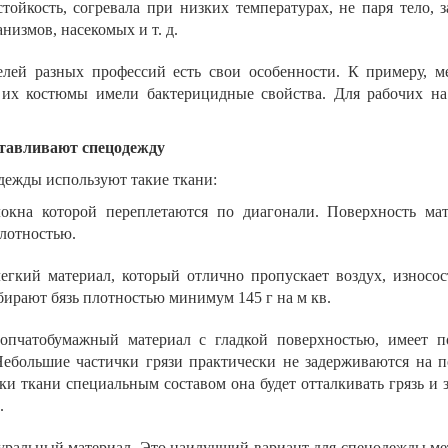
ойкость, согревала при низких температурах, не паря тело, 
низмов, насекомых и т. д.
елей разных профессий есть свои особенности. К примеру, 
 их костюмы имели бактерицидные свойства. Для рабочих на
отавливают спецодежду
дежды используют такие ткани:
окна которой переплетаются по диагонали. Поверхность мат
плотностью.
гкий материал, который отлично пропускает воздух, износос
ирают бязь плотностью минимум 145 г на м кв.
опчатобумажный материал с гладкой поверхностью, имеет 
Небольшие частички грязи практически не задерживаются на п
ки ткани специальным составом она будет отталкивать грязь и 
.
ральный материал. Это наилучший вариант для спецодежды ме