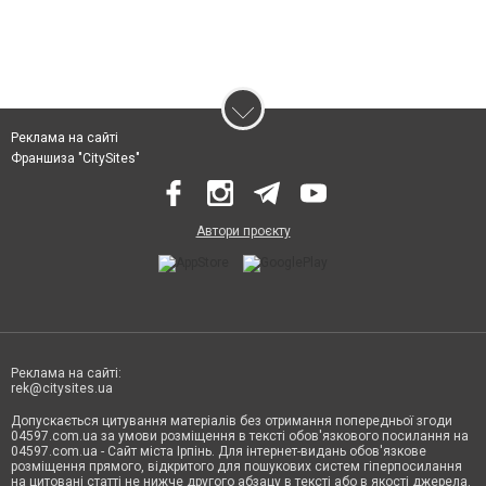
Реклама на сайті
Франшиза "CitySites"
Автори проєкту
Реклама на сайті:
rek@citysites.ua
Допускається цитування матеріалів без отримання попередньої згоди
04597.com.ua за умови розміщення в тексті обов'язкового посилання на
04597.com.ua - Сайт міста Ірпінь. Для інтернет-видань обов'язкове
розміщення прямого, відкритого для пошукових систем гіперпосилання
на цитовані статті не нижче другого абзацу в тексті або в якості джерела.