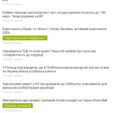
17:17,
2 серпня
Кабмін схвалив законопроєкт про оподаткування посилок до 150
євро. Тепер рішення за ВР
18:56,
31 липня
Відпочинок у Києві та області: пляжі, басейни, активний відпочинок
2026
Партнерський спецпроєкт
18:00,
31 липня
Перевірки в ТЦК по всій країні: Генштаб заявив про нульову
толерантність до корупції
16:23,
31 липня
У Польщі підтвердили, що в Люблінському воєводстві під час атаки
на Україну впала російська ракета
16:16,
31 липня
Тимчасовий захист у ЄС продовжили до 2028 року: нові вимоги для
військовозобов’язаних українців
15:42,
31 липня
Максим Бородін наживо: великий літній концерт на терасі River Mall
Новини компаній
17:00,
29 липня