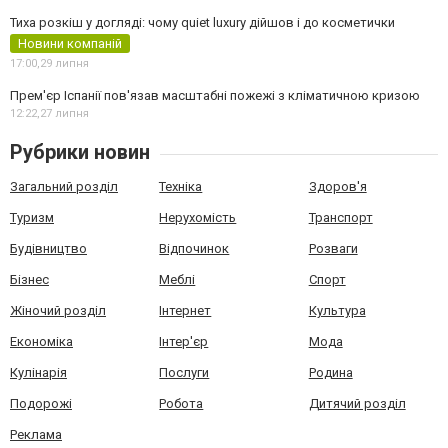
Тиха розкіш у догляді: чому quiet luxury дійшов і до косметички
Новини компаній
17:00,
29 липня
Прем'єр Іспанії пов'язав масштабні пожежі з кліматичною кризою
12:22,
27 липня
Рубрики новин
Загальний розділ
Техніка
Здоров'я
Туризм
Нерухомість
Транспорт
Будівництво
Відпочинок
Розваги
Бізнес
Меблі
Спорт
Жіночий розділ
Інтернет
Культура
Економіка
Інтер'єр
Мода
Кулінарія
Послуги
Родина
Подорожі
Робота
Дитячий розділ
Реклама